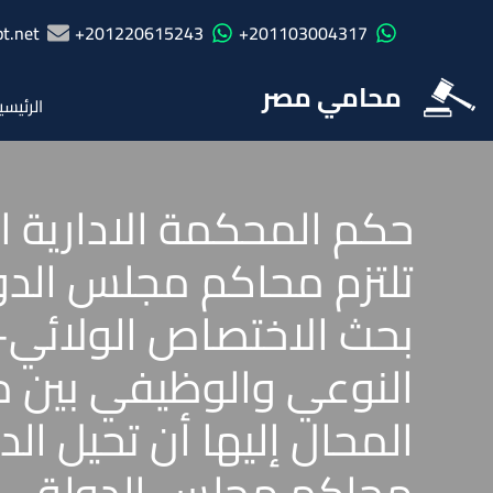
t.net
201220615243+
201103004317+
محامي مصر
الرئيسي
تلتزم محاكم مجلس الدول
بحث الاختصاص الولائي–
النوعي والوظيفي بين م
المحال إليها أن تحيل ا
محاكم مجلس الدولة