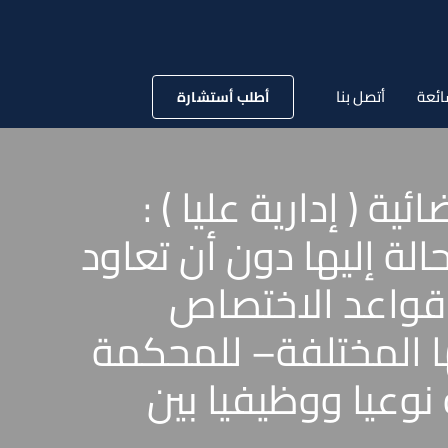
ائعة
أتصل بنا
أطلب أستشارة
مة الادارية العليا رقم 14602 لسنة 55 قضائية ( إدارية عليا ) :
ة إليها دون أن تعاود
قواعد الاختصاص
ا المختلفة– للمحكمة
نوعيا ووظيفيا بين