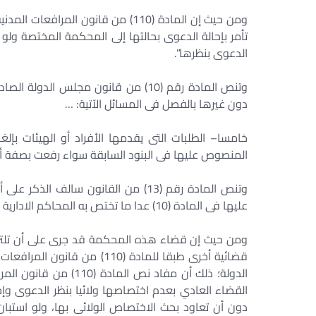
ومن حيث إن المادة (110) من قانون 
تأمر بإحالة الدعوى بحالتها إلى المحكمة المختصة ولو 
الدعوى بنظرها”.
دون غيرها بالفصل فى المسائل الآتية: …
خامسا– الطلبات التى يقدمها الأفراد أو الهيئات بإلغاء
المنصوص عليها فى البنود السابقة سواء رفعت بصفة أصل
وتنص المادة رقم (13) من القانون سا
عليها فى المادة (10) عدا ما تختص به المحاكم الادارية والمحاكم التأديبية…”.
ومن حيث إن قضاء هذه المحكمة قد جرى على أن تلتزم
قضائية أخرى طبقا للمادة (10
الدولة؛ ذلك أن مفاد نص
القضاء العادي بعدم اختصاصها ولائيا بنظر الدعوى وإح
دون أن تعاود بحث الاختصاص الولائى بها، ولو استبا