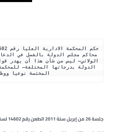
المختصة نوعيا ووظ
جلسة 26 من إبريل سنة 2011 الطعن رقم 14602 لسنة 55 القضائية عليا (الدائرة الثالثة)