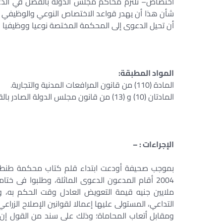
اختصاص– تلتزم محاكم مجلس الدولة بالفصل في الدعا
شأن هذا أن يهدر قواعد الاختصاص النوعي والوظيفي ب
أن تحيل الدعوى إلى المحكمة المختصة نوعيا ووظيفيا 
المواد المطبقة:
المادة (110) من قانون المرافعات المدنية والتجارية.
المادتان (10) و (13) من قانون مجلس الدولة الصادر بالقرار بالقانون رقم 47 لسنة 1972.
الإجراءات : –
2004 أقام المدعون الدعوى الماثلة، وطلبوا فى خ
ملايين جنيه قيمة التعويض العادل وقت الحكم به، وا
التداعي، المستولى عليها إعمالا لقوانين الإصلاح الزرا
ومقابل أتعاب المحاماة؛ وذلك على سند من القول إن 