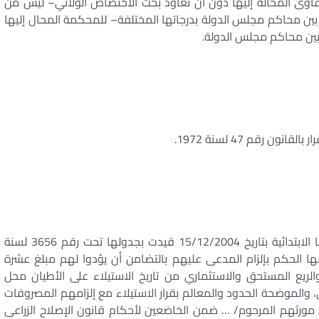
وى المحالة إليها دون أن تعاود بحث الاختصاص الولائي– ليس من
ين محاكم مجلس الدولة بدرجاتها المختلفة– للمحكمة المحال إليها
بين محاكم مجلس الدولة.
بموجب صحيفة أودعت ابتداء قلم كتاب محكمة طنطا الابتدائية بتاريخ 15/12/2004 قيدت بجدولها تحت رقم 3656 لسنة
تامها الحكم بإلزام المدعى عليهم بالتضامن أن يؤدوا لهم مبلغ عشرة
لريع المستحق والاستثماري من تاريخ الاستيلاء على الأطيان محل
عي، والموضحة الحدود والمعالم بقرار الاستيلاء مع إلزامهم المصروفات
مورثهم المرحوم/ … ضمن الخاضعين لأحكام قانون الإصلاح الزراعى