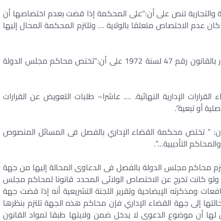
المرافعات المدنية والتجارية تنص على أن:”على المحكمة إذا قضت بعدم اختصاصها أن
كان عدم الاختصاص متعلقا بالولاية … وتلتزم المحكمة المحال إليها
وتنص المادة رقم (10) من قانون مجلس الدولة الصادر بالقانون رقم 47 لسنة 1972 على أن:”تختص محاكم مجلس الدولة
 القرارات الإدارية النهائية. …. عاشرا– طلبات التعويض عن القرارات
ية أو تبعية”.
لف الذكر على أن: ” تختص محكمة القضاء الإداري بالفصل فى المسائل المنصوص
 محاكم مجلس الدولة بالفصل فى الدعاوى المحالة إليها من جهة
1) من قانون المرافعات ولو كانت تخرج عن الاختصاص الولائى المحدد قانونا لمحاكم مجلس
 المادة (110) من قانون المرافعات ومذكرته الإيضاحية وتقرير اللجنة التشريعية أنه إذا قضت جهة
التها إلى جهة القضاء الإداري فإن محاكم هذه الجهة تلتزم بنظرها
ن لها أن موضوع الدعوى لا يدخل ضمن ولايتها طبقا لمواد القانون