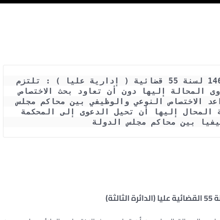
حكم المحكمة الادارية العليا رقم 14602 لسنة 55 قضائية ( إدارية عليا ) : تلتزم 
محاكم مجلس الدولة بالفصل في الدعاوى المحالة إليها دون أن تعاود بحث الاختصاص 
الولائي– ليس من شأن هذا أن يهدر قواعد الاختصاص النوعي والوظيفي بين محاكم مجلس 
الدولة بدرجاتها المختلفة– للمحكمة المحال إليها أن تحيل الدعوى إلى المحكمة 
يفيا بين محاكم مجلس الدولة