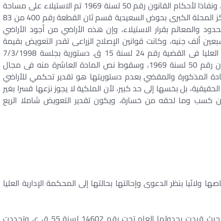
الخاص بتحديد ملكية الفرد والأسرة من الأراضي الزراعية، ونفاذا لأحكام القانون رقم 50 لسنة 1969 تم الاستيلاء على مساحة
12س 18 ط 12 ف أطيان زراعية كائنة بناحية البنوان مركز المحلة الكبرى بحوض السعيدية قسم ثان القطعة رقم 400 من 83
87 أصلية والموضحة الحدود والمعالم بقرار الاستيلاء، وإن هذه الأراضي من أجود الأراضي
عين ألف جنيه، وكانت قوانين الإصلاح الزراعى تقدر التعويض بقيمة
سبعين مثل الضريبة، حتى أصدرت المحكمة الدستورية العليا فى القضية رقم 24 لسنة 15 ق. دستورية بجلسة 7/3/1998
حكمها بعدم دستورية المادة التاسعة من القرار بقانون رقم 50 لسنة 1969، وسقوط نص المادة العاشرة منه فى مجال
ادة المذكورة والمقضي بعدم دستوريتها هو تقدير تحكمي للأراضي
قيقية، بل بخسها إلى حد كبير، لأن الملكية لا يجوز نزعها قسرا بغير
 كسب وما لحقه من خسارة، ويكون تقدير التعويض شاملا الريع
م اختصاصها ولائيا بنظر الدعوى وإحالتها بحالتها إلى المحكمة الإدارية العليا
ونفذت الإحالة حيث وردت الدعوى إلى هذه المحكمة حيث قيدت بجدولها العام تحت رقم 14602 لسنة 55 ق ع، وتحددت