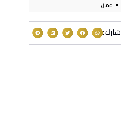
عمال
شارك: