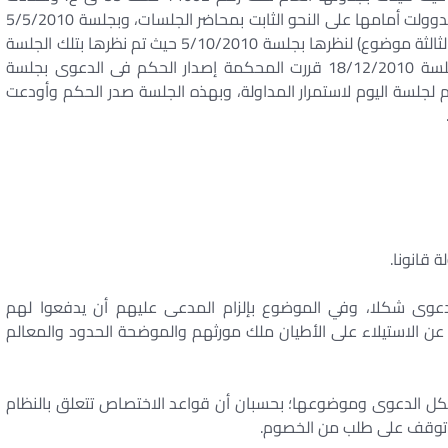
لنظرها أمام دائرة فحص الطعون جلسة 20/1/2010 وتدوولت أمامها على النحو الثابت بمحاضر الجلسات، وبجلسة 5/5/2010
قررت الدائرة إحالتها إلى المحكمة الإدارية العليا (الدائرة الثالثة موضوع) لنظرها بجلسة 5/10/2010 حيث تم نظرها بتلك الجلسة
وما تلاها من جلسات على النحو الثابت بالمحاضر، وبجلسة 18/12/2010 قررت المحكمة إصدار الحكم فى الدعوى بجلسة
الحكم لجلسة اليوم لاستمرار المداولة، وبهذه الجلسة صدر الحكم وأودعت
 قانونا.
عوى شكلا، وفي الموضوع بإلزام المدعى عليهم أن يدفعوا لهم
عن الاستيلاء على الأطيان ملك مورثهم والموضحة الحدود والمعالم
ل الدعوى وموضوعها؛ بحسبان أن قواعد الاختصاص تتعلق بالنظام
ا توقف على طلب من الخصوم.