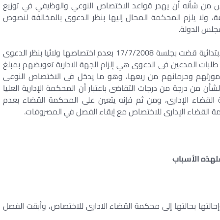
س من شأنه أن يهدر قواعد الاختصاص النوعي والوظيفي في توزيع
، ولا يلزم المحكمة المحال إليها بنظر الدعوى بالمخالفة لنصوص
جلس الدولة.
ومن حيث إنه لما كان ما تقدم وكانت محكمة طنطا الابتدائية قضت بجلسة 17/7/2008 بعدم اختصاصها ولائيا بنظر الدعوى
انت طلبات المدعين فى الدعوى هي إلزام الجهة الادارية تعويضهم بمبلغ
 مورثهم وحرمانهم من ريعها، وهو ما يدخل فى الاختصاص النوعى
ن من درجة من درجات التقاضى باعتبار أن المحكمة الإدارية العليا
قضاء الإدارى، ومن ثم فإنه يتعين على المحكمة القضاء بعدم
كمة القضاء الإدارى للاختصاص مع إبقاء الفصل في المصروفات.
لهذه الأسباب
التها بحالتها إلى محكمة القضاء الادارى للاختصاص، وأبقت الفصل