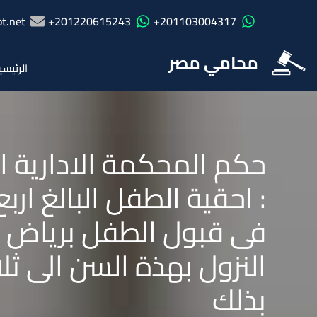
t.net
201220615243+
201103004317+
محامي مصر
الرئيسي
: احقية الطفل البالغ ار
فى قبول الطفل برياض ا
النزول بهذة السن الى 
بذلك