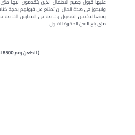
عليها قبول جميع الاطفال الذين يتقدمون اليها متى ب
ولايجوز فى هذة الحال ان تمتنع عن قبولهم بحجة كثا
ومنعا لتكدس الفصول وخاصة فى المدارس الخاصة فلا يج
متى بلغ السن المقررة للقبول
( الطعن رقم 8500 لسنة 57 ق جلسة 28 / 11 / 2010 )