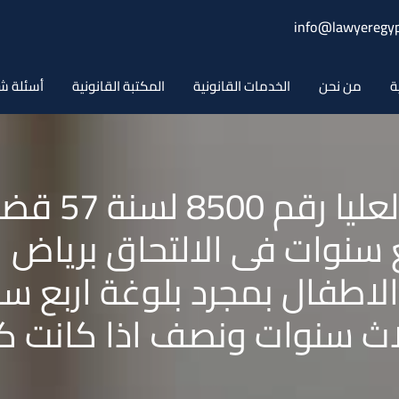
info@lawyeregyp
ة
من نحن
الخدمات القانونية
المكتبة القانونية
أسئلة ش
حكم المحكمة ال
بع سنوات فى الالتحاق برياض
لاطفال بمجرد بلوغة اربع س
ثلاث سنوات ونصف اذا كانت 