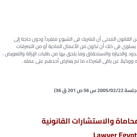
ن الأصول المقررة وفقاً لنص المادتين 830 ، 831 من القانون المدنى أن للشريك فى الشيوع منفرداً ودون حاجة إلى
 يستوى فى ذلك أن تكون من الأعمال المادية أو من التصرفات
حدود والحيازة والاستحقاق وما يلحق بها من طلبات الإزالة والتعويض ،
 ووكيلاً عن باقى الشركاء ما لم يعترض أحدهم على عمله .
اماة والاستشارات القانونية
Lawyer Egypt