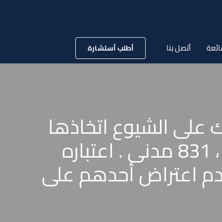
ائعة
أتصل بنا
أطلب أستشارة
 على الشيوع اتخاذها
دون موافقة باقى الشركاء . ماهيتها . المادتان 830 ، 831 مدنى . اعتباره
عدم اعتراض أحدهم على