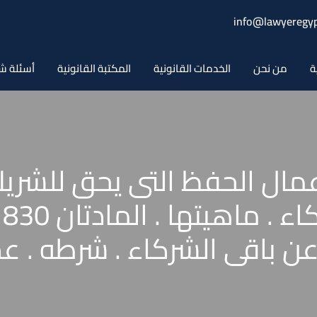
info@lawyeregyp
ة
من نحن
الخدمات القانونية
المكتبة القانونية
أسئلة ش
ال الحفظ التى يحق للشريك
 عن باقى الشركاء . شرطه . 