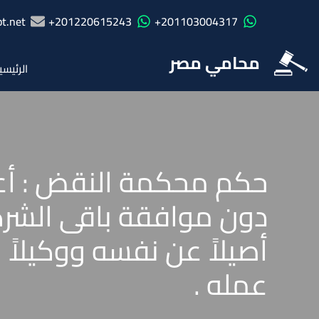
t.net
201220615243+
201103004317+
محامي مصر
الرئيسي
حكم محكمة النقض : أعم
أصيلاً عن نفسه ووكيلاً
عمله .