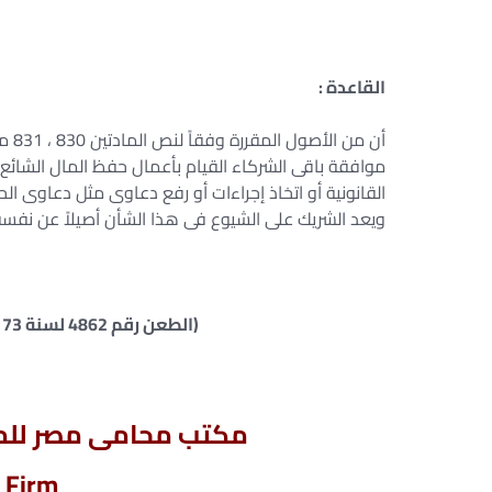
القاعدة :
أن م
موافقة باقى الشركاء القيام بأعمال حفظ المال الشائع
القانونية أو اتخاذ إجراءات أو رفع دعاوى مثل دعاوى ال
ويعد الشريك على الشيوع فى هذا الشأن أصيلاً عن نفسه
(الطعن رقم 4862 لسنة 73 جلسة 2005/02/22 س 56 ص 201 ق 36)
مكتب محامى مصر للمح
 Firm