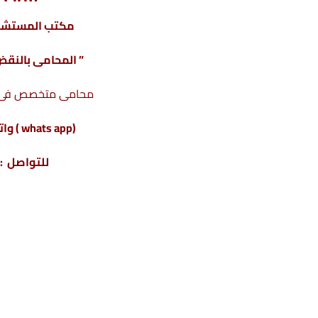
مكتب المستشار
” المحامى بالنقض 
محامى متخصص فى تأ
(whats app ) واتس أب : 201220615243+
للتواصل : 04317