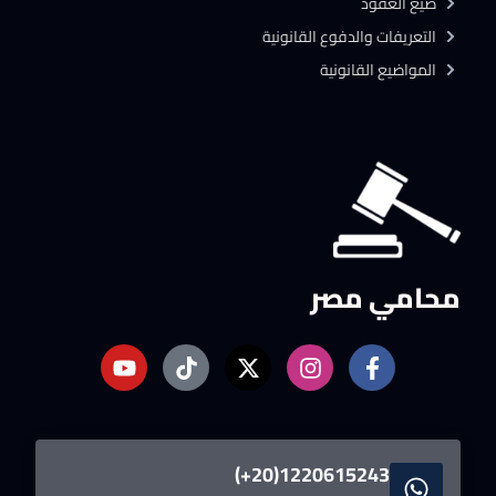
صيغ العقود
التعريفات والدفوع القانونية
المواضيع القانونية
محامي مصر
1220615243(20+)