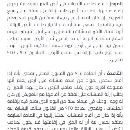
الموجز :
بناء صاحب الأدوات في أرض الغير بسوء نية ودون
رضاء صاحبها . لصاحب الأرض طلب الإزالة على نفقة البانى ومع
التعويض إن كان له محل في ميعاد سنة من اليوم الذى يعلم
فيه بإقامتها . مضى سنة أو عدم اختيار صاحب الأرض الإزالة .
أثره . تملك الأخير المنشات بالالتصاق ودفع أقل القيمتين قيمة
العقار مستحق الإزالة أو ما زاد في ثمن الأرض بسبب البناء .
حسن نية البانى في أرض غيره معتقداً ملكيته للأرض . أثره .
عدم جواز طلب الإزالة من صاحب الأرض . المادتين ٩٢٤ ، ٩٢٥
مدنى .
القاعدة :
أن المادة ٩٢٤ من القانون المدنى تقضى بأنه إذا
أقام شخص بمواد من عنده منشآت على أرض يعلم أنها
مملوكة لغيره دون رضاء صاحب الأرض ، كان لهذا الأخير أن
يطلب إزالة المنشآت على نفقة من أقامها مع التعويض إن كان
له وجه ، وذلك في ميعاد سنة من اليوم الذى يعلم فيه بإقامة
المنشآت ، وتقضى المادة ٩٢٥ من القانون سالف الإشارة إليه
بأنه إذا كان من أقام المنشآت المشار إليها في المادة السابقة
يعتقد بحسن نية أن له الحق في إقامتها فلا يكون لصاحب
الأرض أن يطلب الإزالة وإنما يخير بين أن يدفع قيمة المواد