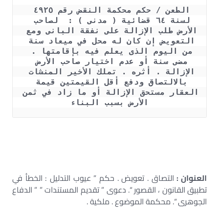
الطعن / حكم محكمة النقض رقم ٤٩٢٥ 
لسنة ٦٤ قضائية ( مدنى ) :  لصاحب 
الأرض طلب الإزالة على نفقة البانى ومع 
التعويض إن كان له محل في ميعاد سنة 
من اليوم الذى يعلم فيه بإقامتها . 
مضى سنة أو عدم اختيار صاحب الأرض 
الإزالة . أثره . تملك الأخير المنشات 
بالالتصاق ودفع أقل القيمتين قيمة 
العقار مستحق الإزالة أو ما زاد في ثمن 
الأرض بسبب البناء
العنوان :
التصاق . تعويض . حكم ” عيوب التدليل : الخطأ في
تطبيق القانون ، القصور “. دعوى ” تقديم المستندات ” ” الدفاع
الجوهرى “. محكمة الموضوع . ملكية .