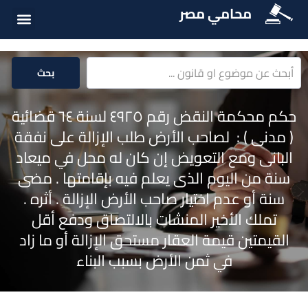
محامي مصر
الخدمات الق
المكتبة الق
بحث
حكم محكمة النقض رقم ٤٩٢٥ لسنة ٦٤ قضائية
( مدنى ) : لصاحب الأرض طلب الإزالة على نفقة
البانى ومع التعويض إن كان له محل في ميعاد
سنة من اليوم الذى يعلم فيه بإقامتها . مضى
سنة أو عدم اختيار صاحب الأرض الإزالة . أثره .
تملك الأخير المنشات بالالتصاق ودفع أقل
القيمتين قيمة العقار مستحق الإزالة أو ما زاد
في ثمن الأرض بسبب البناء