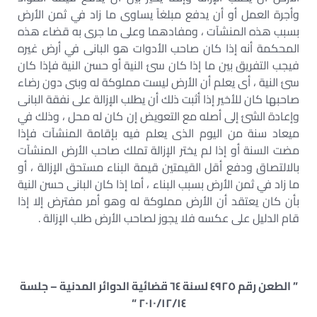
وأجرة العمل أو أن يدفع مبلغاً يساوى ما زاد في ثمن الأرض
بسبب هذه المنشآت ، ومفادهما وعلى ما جرى به قضاء هذه
المحكمة أنه إذا كان صاحب الأدوات هو البانى في أرض غيره
فيجب التفريق بين ما إذا كان سئ النية أو حسن النية فإذا كان
سئ النية ، أى يعلم أن الأرض ليست مملوكة له وبنى دون رضاء
صاحبها كان للأخير إذا أثبت ذلك أن يطلب الإزالة على نفقة البانى
وإعادة الشئ إلى أصله مع التعويض إن كان له محل ، وذلك في
ميعاد سنة من اليوم الذى يعلم فيه بإقامة المنشآت فإذا
مضت السنة أو إذا لم يختر الإزالة تملك صاحب الأرض المنشآت
بالالتصاق ودفع أقل القيمتين قيمة البناء مستحق الإزالة ، أو
ما زاد في ثمن الأرض بسبب البناء ، أما إذا كان البانى حسن النية
بأن كان يعتقد أن الأرض مملوكة له وهو أمر مفترض إلا إذا
قام الدليل على عكسه فلا يجوز لصاحب الأرض طلب الإزالة .
” الطعن رقم ٤٩٢٥ لسنة ٦٤ قضائية الدوائر المدنية – جلسة
٢٠١٠/١٢/١٤ “