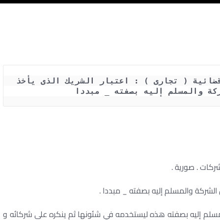
حكم محكمة النقض رقم 1017 لسنة 37 قضائية ( تجارى ) : اعتبار الشريك الذى يأخذ 
كة والمسلم إليه بصفته _ مبددا 
 شركات . صورية .
الشركة والمسلم إليه بصفته _ مبددا .
مسلم إليه بصفته هذه ليستخدمه في شئونها ثم ينكره على شركائه و