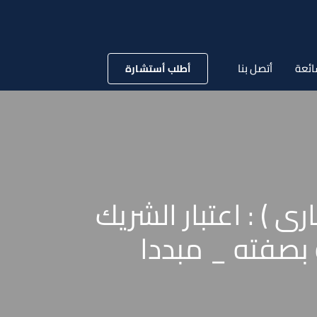
ائعة
أتصل بنا
أطلب أستشارة
لسنة 37 قضائية ( تجارى ) : اعتبار الشريك
 بصفته _ مبددا