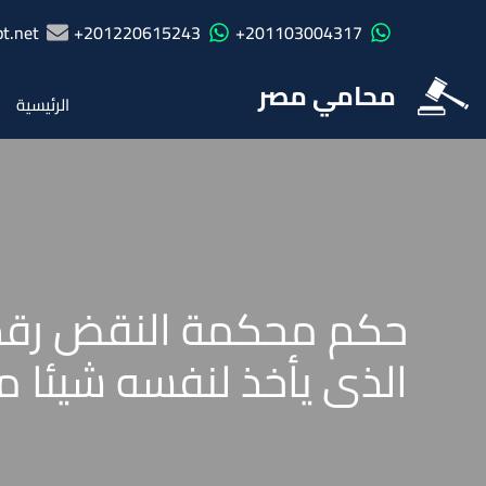
t.net
201220615243+
201103004317+
محامي مصر
الرئيسية
الذى يأخذ لنفسه شيئا م