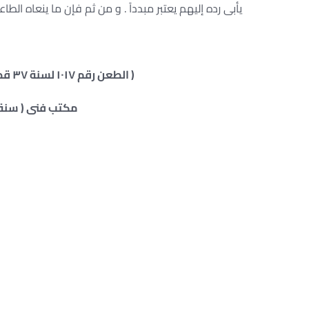
يأبى رده إليهم يعتبر مبدداً . و من ثم فإن ما ينعاه ال
( الطعن رقم ١٠١٧ لسنة ٣٧ قضائية الدوائر التجارية – جلسة ١٩٦٧/٠٦/١٢ )
مكتب فنى ( سنة ١٨ – قاعدة ١٦٤ – صفحة ٨١٨