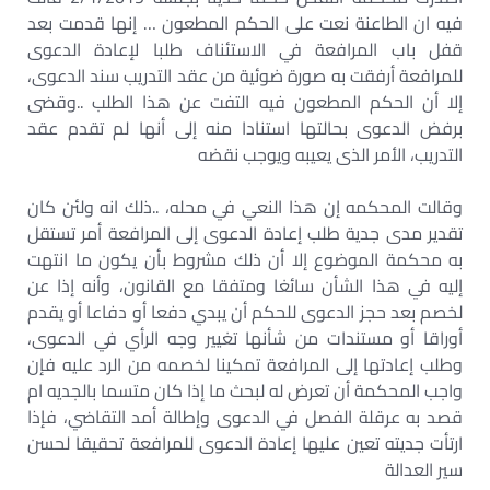
فيه ان الطاعنة نعت على الحكم المطعون … إنها قدمت بعد
قفل باب المرافعة في الاستئناف طلبا لإعادة الدعوى
للمرافعة أرفقت به صورة ضوئية من عقد التدريب سند الدعوى،
إلا أن الحكم المطعون فيه التفت عن هذا الطلب ..وقضى
برفض الدعوى بحالتها استنادا منه إلى أنها لم تقدم عقد
التدريب، الأمر الذى يعيبه ويوجب نقضه
وقالت المحكمه إن هذا النعي في محله، ..ذلك انه ولئن كان
تقدير مدى جدية طلب إعادة الدعوى إلى المرافعة أمر تستقل
به محكمة الموضوع إلا أن ذلك مشروط بأن يكون ما انتهت
إليه في هذا الشأن سائغا ومتفقا مع القانون، وأنه إذا عن
لخصم بعد حجز الدعوى للحكم أن يبدي دفعا أو دفاعا أو يقدم
أوراقا أو مستندات من شأنها تغيير وجه الرأي في الدعوى،
وطلب إعادتها إلى المرافعة تمكينا لخصمه من الرد عليه فإن
واجب المحكمة أن تعرض له لبحث ما إذا كان متسما بالجديه ام
قصد به عرقلة الفصل في الدعوى وإطالة أمد التقاضي، فإذا
ارتأت جديته تعين عليها إعادة الدعوى للمرافعة تحقيقا لحسن
سير العدالة