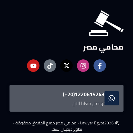
محامي مصر
1220615243(20+)
تواصل معانا الان
2026
Lawyer Egypt - محامى مصر.
جميع الحقوق محفوظة -
تطوير ديجيتال نست.