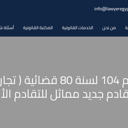
info@lawyeregyp
ة
من نحن
الخدمات القانونية
المكتبة القانونية
أسئلة ش
حكم محكمة النقض رقم 104 لسن