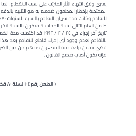
يسرى وفق انتهاء الأثر المترتب على سبب الانقطاع . لما 
تاريخ آخر إجراء في ٢٤ / ٢ /
بالتقادم لعدم وجود أى إجراء قاطع للتقادم بعد هذا ال
فإنه يكون أصاب صحيح القانون .
( الطعن رقم ١٠٤ لسنة ٨٠ قضائية الدوائر التجارية – جلسة ٢٠١٨/٠١/٠٣ )