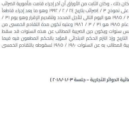
كان ذلك ، وكان الثابت من الأوراق أن آخر إجراء قامت مأمورية الضرائب
المختصة بإخطار المطعون ضدهم به هو التنبيه بالدفع على نموذج ٣ / ٤ضرائب بتاريخ ٢٤ / ٢ / ١٩٩٢ وهو ما يعد إجراء قاطعاً
للتقادم وكانت مدة سريان التقادم بالنسبة للسنوات ١٩٨٠ / ١٩٨٥ هو اليوم التالى للأجل المحدد ولتقديم الإقرار وهو يوم ٣١ /
٣ من العام التالى لسنة المحاسبة فيكون بالنسبة لآخر عام ١٩٨٥ هو ٣١ / ٣ / ١٩٨٦ وعليه تكون مدة التقادم الخمسى من
 ١٩٩٢ قد اكتملت مدة الخمس سنوات ويكون دين الضريبة المطالب عن هذه السنوات قد سقط
تاريخ وإذ التزم الحكم الابتدائي المؤيد بالحكم المطعون فيه فيما
قضى به من براءة ذمة المطعون ضدهم من دين الضريبة المطالب به عن السنوات ١٩٨٠ / ١٩٨٥ لسقوطه بالتقادم الخمسى