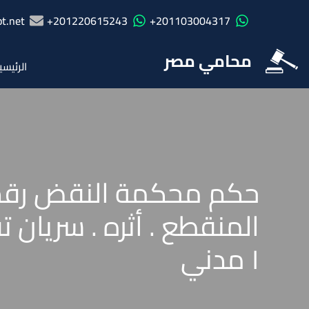
t.net
201220615243+
201103004317+
محامي مصر
الرئيسي
١ مدني