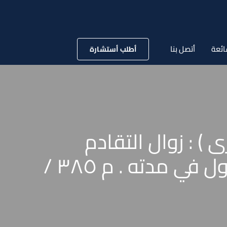
ائعة
أتصل بنا
أطلب أستشارة
ة 80 قضائية ( تجارى ) : زوال التقادم
المنقطع . أثره . سريان تقادم جديد مماثل للتقادم الأول في مدته . م ٣٨٥ /