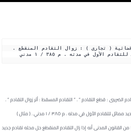
حكم محكمة النقض رقم 104 لسنة 80 قضائية ( تجارى ) : زوال التقادم المنقطع . 
م الأول في مدته . م ٣٨٥ / ١ مدني
دم الضريبى : قطع التقادم ” . ” التقادم المسقط : أثر زوال التقادم ” .
قادم الأول في مدته . م ٣٨٥ / ١ مدني . ( مثال )
وفقاً لحكم الفقرة الأولى من المادة ٣٨٥ من القانون المدنى أنه إذا زال التقادم المنقطع حل محله تقادم جديد