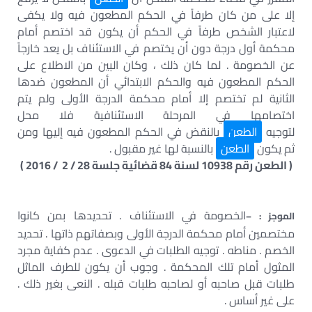
إلا على من كان طرفاً في الحكم المطعون فيه ولا يكفى
لاعتبار الشخص طرفاً في الحكم أن يكون قد اختصم أمام
محكمة أول درجة دون أن يختصم في الاستئناف بل يعد خارجاً
عن الخصومة . لما كان ذلك ، وكان البين من الاطلاع على
الحكم المطعون فيه والحكم الابتدائي أن المطعون ضدها
الثانية لم تختصم إلا أمام محكمة الدرجة الأولى ولم يتم
اختصامها في المرحلة الاستئنافية فلا محل
لتوجيه
الطعن
بالنقض في الحكم المطعون فيه إليها ومن
ثم يكون
الطعن
بالنسبة لها غير مقبول .
( الطعن رقم 10938 لسنة 84 قضائية جلسة 28 / 2 / 2016 )
الخصومة في الاستئناف . تحديدها بمن كانوا
الموجز : –
مختصمين أمام محكمة الدرجة الأولى وبصفاتهم ذاتها . تحديد
الخصم . مناطه . توجيه الطلبات في الدعوى . عدم كفاية مجرد
المثول أمام تلك المحكمة . وجوب أن يكون للطرف الماثل
طلبات قبل صاحبه أو لصاحبه طلبات قبله . النعى بغير ذلك .
على غير أساس .