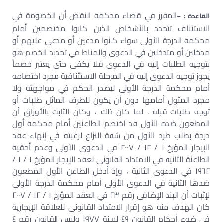
المقرر في قضاء محكمة النقض أن الخصومة في
القاعدة : –
الاستئناف تتحدد بالأشخاص الذين كانوا مختصمين أمام
محكمة الدرجة الأولى سواء كانوا مدعين أو مدعى عليهم أو
مدخلين أو متدخلين في الدعوى والمناط في تحديد الخصم هو
بتوجيه الطلبات إليه في الدعوى فلا يكفى حتى يعتبر خصماً
يجوز توجيه الدعوى إليه في المرحلة الاستئنافية مجرد اختصامه
أمام محكمة الدرجة الأولى ليصدر الحكم في مواجهته ولا
مجرد المثول أمامها دون أن يكون للطرف الماثل طلبات أو
توجه طلبات قبله . لما كان ذلك ، وكان الثابت بالأوراق أن
المطعون ضده الأول قد اختصم الطاعنين أمام محكمة أول
درجة بطلب طرد الأول من شقة النزاع لرغبته في إنهاء عقد
الإيجار المؤرخ ١ / ١٢ / ٢٠٠٧ في الدعوى الأولى وعدم أحقية
الطاعنة الثانية في الامتداد القانونى لعقد الإيجار المؤرخ ١ / ١ /
١٩٦٢ في الدعوى الثانية ، وإذ أدخل الطاعن الأول المطعون
ضدها الثانية في الدعوى الأولى أمام محكمة الدرجة الأولى
لإثبات أن البند الإضافى رقم ٢٣ في العقد المؤرخ ١ / ١٢ / ٢٠٠٧
كان الهدف منه هو إقرار الامتداد القانونى للعلاقة الإيجارية
في ضوء أحكام القانون ٤٩ لسنة ١٩٧٧ وليس القانون رقم ٤