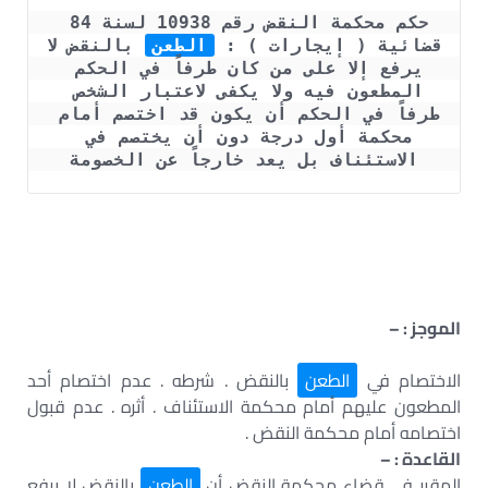
حكم محكمة النقض رقم 10938 لسنة 84 
قضائية ( إيجارات ) : 
الطعن
 بالنقض لا 
يرفع إلا على من كان طرفاً في الحكم 
المطعون فيه ولا يكفى لاعتبار الشخص 
طرفاً في الحكم أن يكون قد اختصم أمام 
محكمة أول درجة دون أن يختصم في 
الاستئناف بل يعد خارجاً عن الخصومة
الموجز : –
الاختصام في
الطعن
بالنقض . شرطه . عدم اختصام أحد
المطعون عليهم أمام محكمة الاستئناف . أثره . عدم قبول
اختصامه أمام محكمة النقض .
القاعدة : –
المقرر في قضاء محكمة النقض أن
الطعن
بالنقض لا يرفع