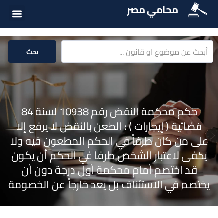
محامي مصر
أسئلة شائع
الخدمات الق
المكتبة الق
بحث
حكم محكمة النقض رقم 10938 لسنة 84
قضائية ( إيجارات ) : الطعن بالنقض لا يرفع إلا
على من كان طرفاً في الحكم المطعون فيه ولا
يكفى لاعتبار الشخص طرفاً في الحكم أن يكون
قد اختصم أمام محكمة أول درجة دون أن
يختصم في الاستئناف بل يعد خارجاً عن الخصومة