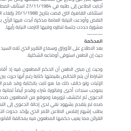
استئناف القا
النقض وأودعت النيابة العامة مذكرة أبدت فيها الرأ
مشورة حددت جلسة لنظره وفيها التزمت النيابة رأيها.
———
المحكمة
بعد الاطلاع على الأوراق وسماع التقرير الذي تلاه السيد 
حيث إن الطعن استوفى أوضاعه الشكلية.
وحيث إن مبنى الطعن أن الحكم المطعون فيه إذ أقام 
اشتراط أن يتم التخالص بقيمتها كتابة رغم أنها حررت بي
الإثبات ولو خالف ذلك ما هو ثابت بالكتابة وقد قدم 
بموجب سندات أخرى وفاتورة شراء وقدم أيضاً ثمانية
الدعوى ثم اكتشف تزويرها وموقع من المطعون ضده خل
ضده لم يتقدم بشهود نفي لدى إحالة الدعوى إلى الت
بطلب إشهار إفلاس الطاعن الأمر الذي يؤكد حدوث التخ
القرائن مما يعيب حكمها المطعون فيه بمخالفة القانو