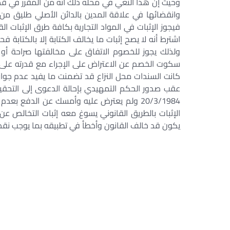
وحيث إن هذا النعي في محله ذلك أنه من المقرر في قضا
وانقضائها في علاقة المدين بالدائن الأصلي طليق من 
فيجوز الإثبات في المواد التجارية بكافة طرق الإثبات القا
اشترط أنه لا يصح إثبات ما يخالف الكتابة إلا بالكتابة فحي
ولذلك يجوز للخصوم الاتفاق على مخالفتها صراحة أو 
سكوت الخصم عن الاعتراض على الإجراء مع قدرته على إبدا
كانت السندات محل النزاع قد تضمنت ما يفيد عدم جواز إ
عقب صدور الحكم التمهيدي بإحالة الدعوى إلى التحق
20/3/1984 ولم يعترض عليه وأمسك عن الدفع بع
الإثبات بالطريق القانوني يسوغ معه إثبات التخالص عن
يكون قد خالف القانون وأخطأ في تطبيقه بما يوجب نقض