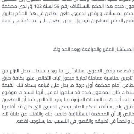
أجابت الطاعن إلى طلبه في 27/11/1984 استأنف المطعون ضده هذا الحكم بالاستئناف رقم 59 لسنة 102 ق لدى محكمة
هرة التي قضت بتاريخ 20/1/1988 بإلغاء الحكم المستأنف وبرفض الدعوى. طعن الطاعن في هذا الحكم بطريق
ي بنقض الحكم المطعون فيه. وإذ عرض الطعن على المحكمة في غرفة
المستشار المقرر والمرافعة وبعد المداولة.
قضاءه برفض الدعوى استناداً إلى ما ورد بالسندات محل النزاع من
ن تاجرين بمناسبة معاملة تجارية فيجوز إثبات التخالص عنها بكافة طرق
الطاعن أمام محكمة أول درجة ما يدل على قيامه بسداد تلك القيمة
 سندات كان المطعون ضده قد سلمها له على أنها السندات موضوع
ف أحد هذه السندات المزورة بما يفيد التخالص كما أن المطعون
حقيق ولم يستأنف الحكم الصادر برفض الدعوى التي كان قد أقامها
الص إلا أن المحكمة الاستئنافية خالفت ذلك والتفتت عن دلالة تلك
ن والخطأ في تطبيقه والقصور في التسبيب بما يستوجب نقضه.