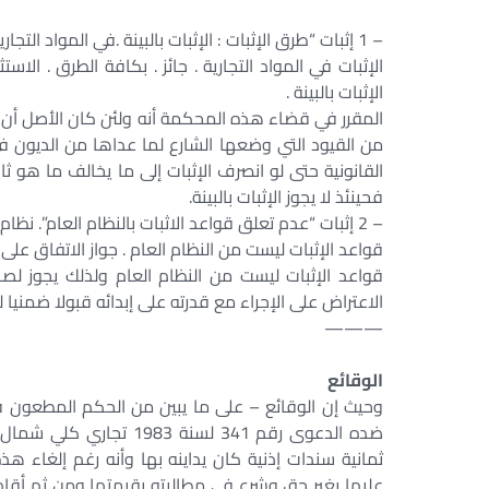
– 1 إثبات “طرق الإثبات : الإثبات بالبينة .في المواد التجارية”.
الإثبات في المواد التجارية . جائز . بكافة الطرق . الاستث
الإثبات بالبينة .
المقرر في قضاء هذه المحكمة أنه ولئن كان الأصل أن إث
من القيود التي وضعها الشارع لما عداها من الديون في 
القانونية حتى لو انصرف الإثبات إلى ما يخالف ما هو ثابت 
فحينئذ لا يجوز الإثبات بالبينة.
– 2 إثبات “عدم تعلق قواعد الاثبات بالنظام العام”. نظام عام ” المسائل غير المتعلقة بالنظام العام . في قواعد الاثبات”.
قواعد الإثبات ليست من النظام العام . جواز الاتفاق على 
قواعد الإثبات ليست من النظام العام ولذلك يجوز ل
الاعتراض على الإجراء مع قدرته على إبدائه قبولا ضمنيا ل
———
الوقائع
وحيث إن الوقائع – على ما يبين من الحكم المطعون 
ضده الدعوى رقم 341 لسنة
ثمانية سندات إذنية كان يداينه بها وأنه رغم إلغاء ه
عليها بغير حق وشرع في مطالبته بقيمتها ومن ثم أقام