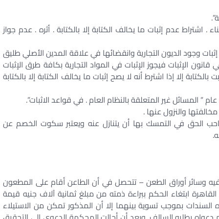
ناء . اشتراط عدم إثبات ما يخالف الكتابة إلا بالكتابة . أثره . عدم جواز
بات وجود الديون التجارية وانقضائها في علاقة المدين الأصلي طليق
قانون الإثبات فيجوز الإثبات في المواد التجارية بكافة طرق الإثبات
بالكتابة إلا إذا اشترط أنه لا يصح إثبات ما يخالف الكتابة إلا بالكتابة
مخالفتها والنزول عنها .
صاحب الحق في التمسك بها أن يتنازل عنه ويعتبر سكوت الخصم عن
ه.
فيه وسائر أوراق الطعن – تتحصل في أن الطاعن أقام على المطعون
 1983 تجاري كلي شمال القاهرة ابتغاء الحكم ببراءة ذمته من مبلغ ثمانية آلاف جنيه قيمة
ذه السندات بموجب تسوية بينهما إلا أن المذكور تمكن من الاستيلاء
 دعواه بطلبه السالف. وبعد أن أحالت المحكمة الدعوى إلى التحقيق