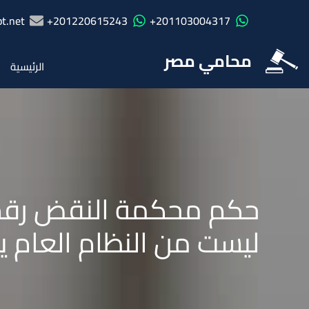
t.net
201220615243+
201103004317+
محامي مصر
الرئيسية
ليست من النظام العام ي