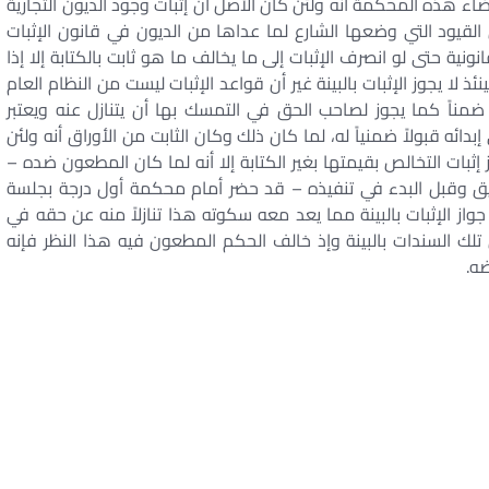
ء هذه المحكمة أنه ولئن كان الأصل أن إثبات وجود الديون التجارية
القيود التي وضعها الشارع لما عداها من الديون في قانون الإثبات
نونية حتى لو انصرف الإثبات إلى ما يخالف ما هو ثابت بالكتابة إلا إذا
نئذ لا يجوز الإثبات بالبينة غير أن قواعد الإثبات ليست من النظام العام
ضمناً كما يجوز لصاحب الحق في التمسك بها أن يتنازل عنه ويعتبر
ئه قبولاً ضمنياً له، لما كان ذلك وكان الثابت من الأوراق أنه ولئن
ثبات التخالص بقيمتها بغير الكتابة إلا أنه لما كان المطعون ضده –
يق وقبل البدء في تنفيذه – قد حضر أمام محكمة أول درجة بجلسة
دم جواز الإثبات بالبينة مما يعد معه سكوته هذا تنازلاً منه عن حقه في
 تلك السندات بالبينة وإذ خالف الحكم المطعون فيه هذا النظر فإنه
ه.