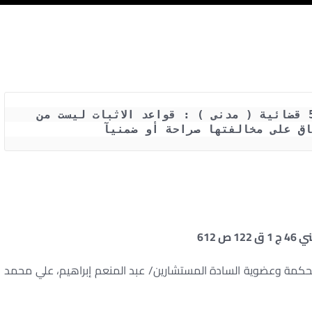
حكم محكمة النقض رقم 1325 لسنة 58 قضائية ( مدنى ) : قواعد الاثبات ليست من 
اق على مخالفتها صراحة أو ضمنيآ 
لمحكمة وعضوية السادة المستشارين/ عبد المنعم إبراهيم، علي محمد