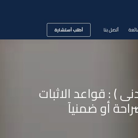
ائعة
أتصل بنا
أطلب أستشارة
 لسنة 58 قضائية ( مدنى ) : قواعد الاثبات
راحة أو ضمنيآ