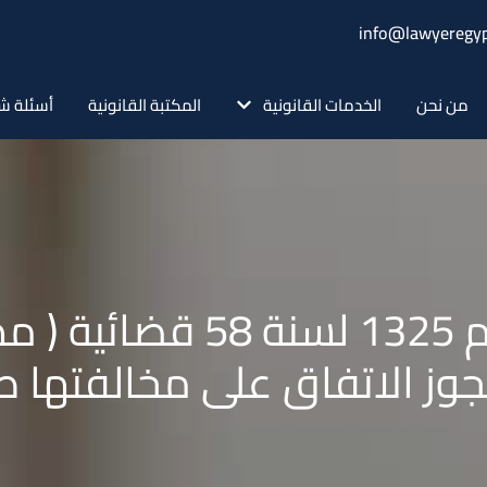
info@lawyeregyp
من نحن
الخدمات القانونية
المكتبة القانونية
أسئلة ش
حكم محكمة النقض رقم 1325
جوز الاتفاق على مخالفتها ص