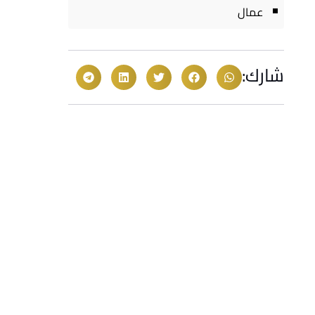
عمال
شارك: