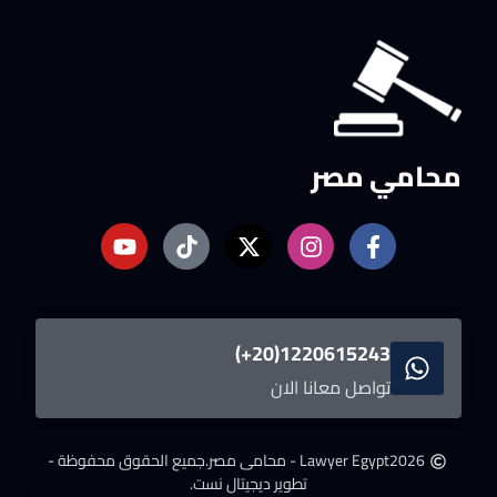
محامي مصر
1220615243(20+)
تواصل معانا الان
2026
Lawyer Egypt - محامى مصر.
جميع الحقوق محفوظة -
تطوير ديجيتال نست.