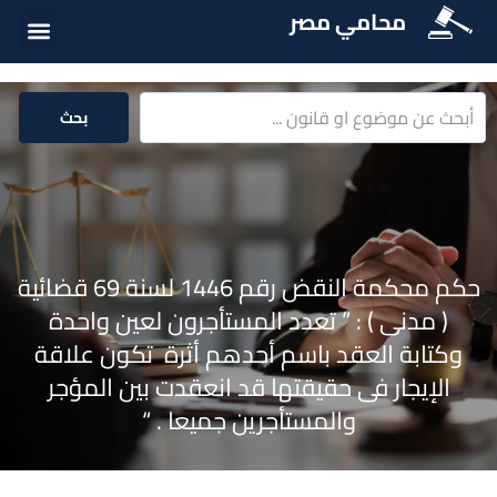
محامي مصر
الخدمات الق
المكتبة الق
بحث
حكم محكمة النقض رقم 1446 لسنة 69 قضائية
( مدنى ) : ” تعدد المستأجرون لعين واحدة
وكتابة العقد باسم أحدهم أثرة تكون علاقة
الإيجار فى حقيقتها قد انعقدت بين المؤجر
والمستأجرين جميعا . “