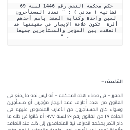
حكم محكمة النقض رقم 1446 لسنة 69 
قضائية ( مدنى ) : " تعدد المستأجرون 
لعين واحدة وكتابة العقد باسم أحدهم 
أثرة  تكون علاقة الإيجار فى حقيقتها قد 
انعقدت بين المؤجر والمستأجرين جميعا 
. "
القاعدة : –
المقرر – فى قضاء هذه المحكمة – أنه ليس ثمة ما يمنع فى
القانون من تعدد أطراف عقد الإيجار مؤجرين أو مستأجرين
وسواء كان المستأجرون من الأقارب المنصوص عليهم فى
المادة ٢٩ من القانون رقم ٤٩ لسنة ١٩٧٧ أم كانوا غير ذلك ما
دام الأمر يحكمه انصراف نية المتعاقدين إلى ذلك عند التعاقد