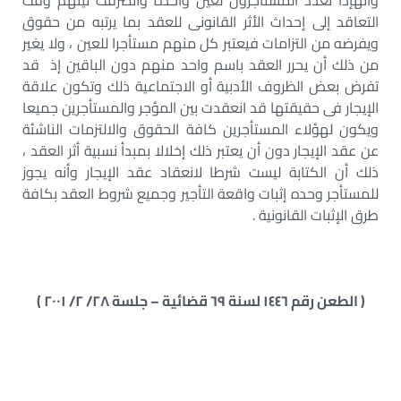
وأنهإذا تعدد المستأجرون لعين واحدة وانصرفت نيتهم وقت
التعاقد إلى إحداث الأثر القانونى للعقد بما يرتبه من حقوق
ويفرضه من التزامات فيعتبر كل منهم مستأجرا للعين ، ولا يغير
من ذلك أن يحرر العقد باسم واحد منهم دون الباقين إذ قد
تفرض بعض الظروف الأدبية أو الاجتماعية ذلك وتكون علاقة
الإيجار فى حقيقتها قد انعقدت بين المؤجر والمستأجرين جميعا
ويكون لهؤلاء المستأجرين كافة الحقوق والالتزمات الناشئة
عن عقد الإيجار دون أن يعتبر ذلك إخلالا بمبدأ نسبية أثر العقد ،
ذلك أن الكتابة ليست شرطا لانعقاد عقد الإيجار وأنه يجوز
للمستأجر وحده إثبات واقعة التأجير وجميع شروط العقد بكافة
طرق الإثبات القانونية .
( الطعن رقم ١٤٤٦ لسنة ٦٩ قضائية – جلسة ٢٨/ ٢/ ٢٠٠١ )