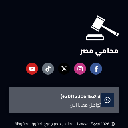
محامي مصر
1220615243(20+)
تواصل معانا الان
2026
Lawyer Egypt - محامى مصر.
جميع الحقوق محفوظة -