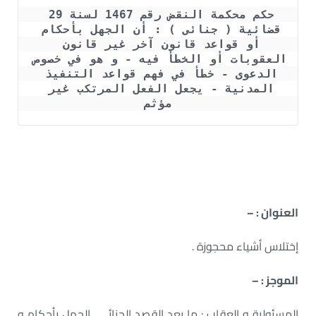
حكم محكمة النقض رقم 1467 لسنة 29 
قضائية ( جنائى ) : أن الجهل بأحكام 
أو قواعد قانون آخر غير قانون 
العقوبات أو الخطأ فيه - و هو في خصوص 
الدعوى - خطأ في فهم قواعد التنفيذ 
المدنية - يجعل الفعل المرتكب غير 
مؤثم
العنوان : –
إختلاس أشياء محجوزة .
الموجز : –
المسئولية و العقاب : ما بعد القصد الجنائي . الجهل بأحكام و