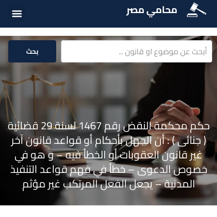
محامي مصر
أسئلة شائع
الخدمات الق
المكتبة الق
بحث
حكم محكمة النقض رقم 1467 لسنة 29 قضائية
( جنائى ) : أن الجهل بأحكام أو قواعد قانون آخر
غير قانون العقوبات أو الخطأ فيه – و هو في
خصوص الدعوى – خطأ في فهم قواعد التنفيذ
المدنية – يجعل الفعل المرتكب غير مؤثم