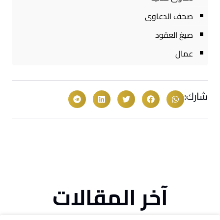
صحف الدعاوى
صيغ العقود
عمال
شارك:
آخر المقالات