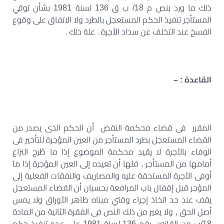
ذلك ما ورد بنص م 18/ ب ق 136 لسنة 1981 بشأن توقي
المستأجر تنفيذ الحكم المستعجل بالطرد ولا الاتفاق على وقوع
الفسخ عند التخلف عن سداد الأجرة . علة ذلك .
القاعدة : –
المقرر فى قضاء محكمة النقض أن الحكم الذى يصدر من
القضاء المستعجل بطرد المستأجر من العين المؤجرة للتأخير فى
الوفاء بالأجرة لا يقيد محكمة الموضوع إذا ما طُرح النزاع
أمامها من المستأجر , فلها أن تعيده إلى العين المؤجرة إذا ما
أوفى الأجرة المستحقة عليه والمصاريف والنفقات الفعلية إلى
المؤجر قبل إقفال باب المرافعة بحسبان أن القضاء المستعجل
يقف عند حد اتخاذ إجراء وقتي مبناه ظاهر الأوراق ولا يمس
أصل الحق , ولا يغير من ذلك النص فى الفقرة الثانية من المادة
18/ب من القانون رقم 136 لسنة 1981 على عدم تنفيذ حكم