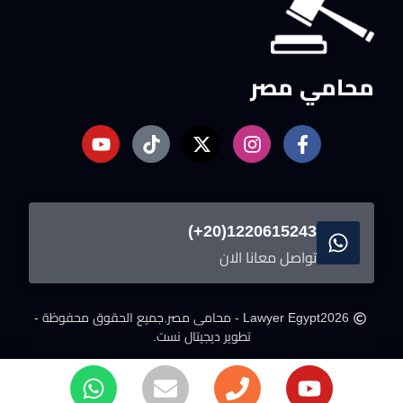
محامي مصر
1220615243(20+)
تواصل معانا الان
2026
Lawyer Egypt - محامى مصر.
جميع الحقوق محفوظة -
تطوير ديجيتال نست.