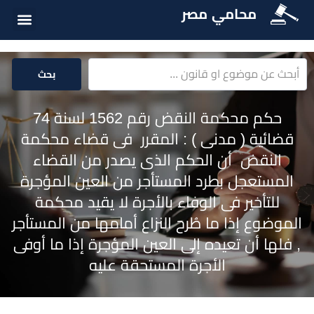
محامي مصر
الخدمات الق
المكتبة الق
بحث
حكم محكمة النقض رقم 1562 لسنة 74
قضائية ( مدنى ) : المقرر فى قضاء محكمة
النقض أن الحكم الذى يصدر من القضاء
المستعجل بطرد المستأجر من العين المؤجرة
للتأخير فى الوفاء بالأجرة لا يقيد محكمة
الموضوع إذا ما طُرح النزاع أمامها من المستأجر
, فلها أن تعيده إلى العين المؤجرة إذا ما أوفى
الأجرة المستحقة عليه