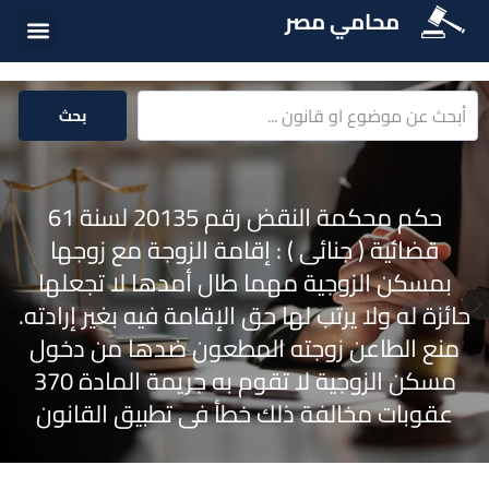
محامي مصر
أسئلة شائع
الخدمات الق
المكتبة الق
بحث
حكم محكمة النقض رقم 20135 لسنة 61
قضائية ( جنائى ) : إقامة الزوجة مع زوجها
بمسكن الزوجية مهما طال أمدها لا تجعلها
حائزة له ولا يرتب لها حق الإقامة فيه بغير إرادته.
منع الطاعن زوجته المطعون ضدها من دخول
مسكن الزوجية لا تقوم به جريمة المادة 370
عقوبات مخالفة ذلك خطأ فى تطبيق القانون