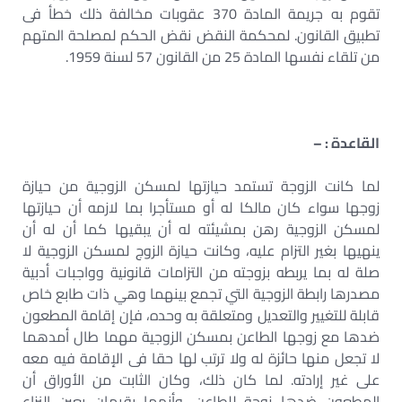
تقوم به جريمة المادة 370 عقوبات مخالفة ذلك خطأ فى
تطبيق القانون. لمحكمة النقض نقض الحكم لمصلحة المتهم
من تلقاء نفسها المادة 25 من القانون 57 لسنة 1959.
القاعدة : –
لما كانت الزوجة تستمد حيازتها لمسكن الزوجية من حيازة
زوجها سواء كان مالكا له أو مستأجرا بما لازمه أن حيازتها
لمسكن الزوجية رهن بمشيئته له أن يبقيها كما أن له أن
ينهيها بغير التزام عليه، وكانت حيازة الزوج لمسكن الزوجية لا
صلة له بما يربطه بزوجته من التزامات قانونية وواجبات أدبية
مصدرها رابطة الزوجية التي تجمع بينهما وهي ذات طابع خاص
قابلة للتغيير والتعديل ومتعلقة به وحده، فإن إقامة المطعون
ضدها مع زوجها الطاعن بمسكن الزوجية مهما طال أمدهما
لا تجعل منها حائزة له ولا ترتب لها حقا فى الإقامة فيه معه
على غير إرادته. لما كان ذلك، وكان الثابت من الأوراق أن
المطعون ضدها زوجة للطاعن، وأنهما يقيمان بعين النزاع