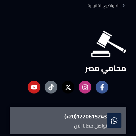
المواضيع القانونية
محامي مصر
1220615243(20+)
تواصل معانا الان