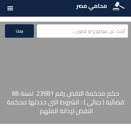
محامي مصر
أسئلة شائع
الخدمات الق
المكتبة الق
بحث
حكم محكمة النقض رقم 23981 لسنة 86
قضائية ( جنائى ) : الشروط التى حددتها محكمة
النقض لإدانة المتهم