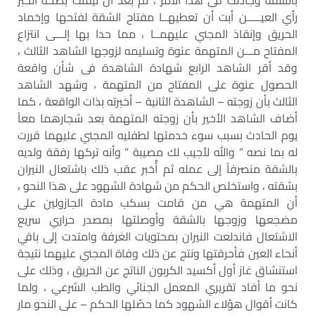
بالشقة وجادلت فى هذا الأمر ، ثم بعد أن تيقنت بصحة الخبر
رأي العيـــــن أبت أن تعطيهــا مفتاح الشقة لفتحها وإخماد
الحريق وإنقاذ المجني عليهمــا ، مما حدا بها إلـــى انتزاع
المفتاح مـــن المتهمة عنوة وتسليمه لزوجها الشاهد الثالث ،
وقد أقر الشاهد الرابع شهادة الشاهدة فى شأن واقعة
الحصول عنوة على المفتاح من المتهمة ، وشهد الشاهد
الثالث بأن زوجته – الشاهدة الثانية – أخبرته بذات الواقعة ، كما
أضاف الشاهد الأخير بأن زوجته المتهمة بعد شجارهما معاً
يوم الحادث بسبب سوء خدمتها لطفليه المجني عليهما قررت
له بما نصه ” والله لأجيب لك مصيبة ” وأنه تركها رفقة ولديه
بالشقة منصرفاً إلى عمله ثم أٌخبر عقب ذلك باشتعال النيران
بشقته ، واستخلص الحكم من شهادة الشهود على هذا النحو ،
أن المتهمة هي من قامت بسكب مادة الجازولين على
مضجعها وزوجها بالشقة وأوصلتها بمصدر حراري سريع
الاشتعال فاندلعت النيران بمحتويات الغرفة وامتدت إلى باقي
أنحاء العين فأحرقتها ونتج عن ذلك وفاة المجني عليهما نتيجة
استنشاق غاز أول أكسيد الكربون الناتج عن الحريق ، وذلك على
نحو ما أفاد تقريري المعمل الجنائي والطب الشرعي ، ولما
كانت أقوال هؤلاء الشهود كما حصّلها الحكم – على النحو مار