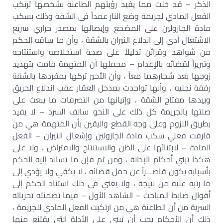
الذكر – قد خلت مما يفيد رؤيتهم الطاعنة بشخصها ترتكب
الفعل المادي لجريمة وضع النار عمداً فى الشقة وذلك بسكب
مادة الجازولين على المضجع وإيصالها بمصدر حراري سريع
الاشتعال أدى إلى اندلاع النيران بالشقة ، وأن ما ساقه الحكم
من شواهد وقرائن تدليلاً على صحة استخلاصه واستنتاجه
وتبريراً لقضائه بالإعدام – مجملها أن المتهمة قامت بتهديد
زوجها بعد شجارهما معاً ، وأن الأخير تركها بمفردها بالشقة
رفقة نجليه ، وأنها تواجدت بمدخل العقار عقب اندلاع الحريق
وبيدها مفتاح الشقة ، وإتيانها من التصرفات ما يبعث على
صلتها بالجريمة كل ذلك على النحو سالف السرد – لا يفيد
بطريق اللزوم وعلى وجه القطع واليقين بأن المتهمة هي من
قارفت فعلي سكب مادة الجازولين وإشعال النيران – الفعل
المادة – لابتنائها على الظن والاستنتاج والافتراض ، ولا على
هكذا تبني أحكام الإدانة ، ومن ثم فإن ما تساند إليه الحكم
بأسبابه يكون قاصـــراً عن حمل قضائه ، لا يكفي ولا يؤدي إلى
ما رتبه عليه من نتيجة ، ولا يغني فى ذلك استناد الحكم إلى
أقوال ضابط المباحث – الشاهد الأول – فيما تضمنته تحرياته
السرية من أن الطاعنة هي من ارتكبت الفعل المادي للجريمة ،
ذلك أن الأحكام يجب أن تبنى على الأدلة التي يقتنع منها