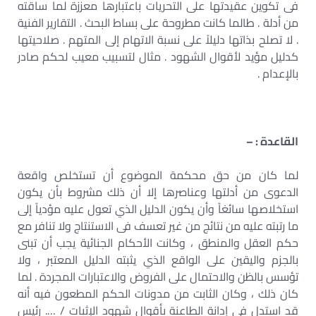
فى تكوين عقيدتها على التحريات باعتبارها معززة لما ساقته
من أدلة . طالما كانت مطروحة على بساط البحث . التقارير الفنية
. لا تصلح بذاتها دليلاً على نسبة الاتهام إلى المتهم . صلاحيتها
كدليل مؤيد لأقوال الشهود . مثال لتسبيب معيب لحكم صادر
بالإعدام .
القاعدة : –
لما كان من حق محكمة الموضوع أن تستخلص واقعة
الدعوى من أدلتها وعناصرها إلا أن ذلك مشروط بأن يكون
استخلاصها سائغاً وأن يكون الدليل الذي تعول عليه مؤدياً إلى
ما رتبته عليه من نتائج من غير تعسف فى الاستنتاج ولا تنافر مع
حكم العقل والمنطق ، وكانت الأحكام الجنائية يجب أن تبنى
بالجزم واليقين على الواقع الذي يثبته الدليل المعتبر ، ولا
تؤسس بالظن والاحتمال على الفروض والاعتبارات المجردة . لما
كان ذلك ، وكان الثابت من مدونات الحكم المطعون فيه أنه
قد استدل فى إدانة الطاعنة بأقوال شهود الإثبات / …. رئيس