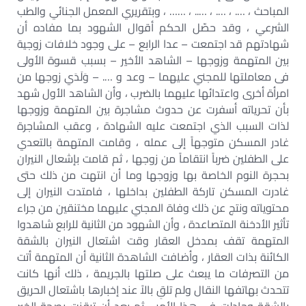
المباحث ، …. ، …. ، ….. ، …… ، وبتقريري المعمل الجنائي والطب
الشرعي ، وقد حصّل الحكم أقوال الشهود بما مفاده أن
شهادتهم قد اجتمعت – عدا الرابع – على وجود خلافات زوجية
بين المتهمة وزوجها – الشاهد الأخير – بسبب قسوة الأولى
فى معاملتها للمجني عليهما – وعد و …. – وَلَدَي زوجها من
امرأة أخرى واعتدائها عليهما بالضرب ، وأن الشاهد الأول شهد
بأن تحرياته أسفرت عن حدوث مشاجرة بين المتهمة وزوجها
لذات السبب الذي اجتمعت عليه الشهادة ، وعقب المشاجرة
غادر المسكن متوجهاً إلى عمله ، وقامت المتهمة بالتعدي
على الطفلين ضرباً انتقاماً من زوجها ، ثم قامت بإشعال النيران
بحجرة النوم الخاصة بها وزوجها وما أن انتهت من ذلك حتى
غادرت المسكن تاركة الطفلين بداخلها ، فامتدت النيران إلى
محتوياته ونتج عن ذلك وفاة المجني عليهما مختنقين من جراء
تأثير الأدخنة المتصاعدة ، وأن الشهود من الثانية للرابع شاهدوا
المتهمة تقف بمدخل العقار وقت اشتعال النيران بالشقة
الكائنة بذات العقار ، وأضافت الشاهدة الثانية أن المتهمة أتت
من التصرفات ما يبعث على صلتها بالجريمة ، ذلك أنها كانت
تتحدث بهاتفها النقال ولم تلقِ بالاً عند إخبارها باشتعال الحريق