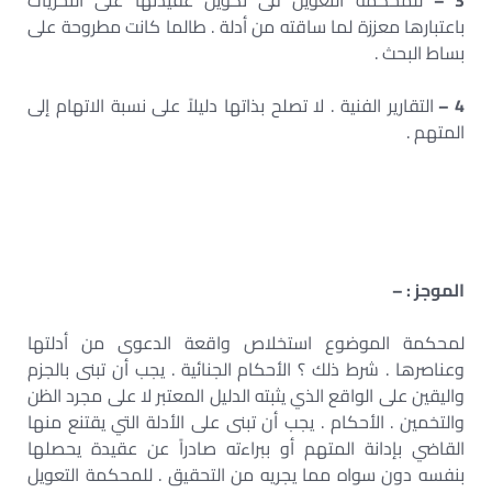
3 –
للمحكمة التعويل فى تكوين عقيدتها على التحريات
باعتبارها معززة لما ساقته من أدلة . طالما كانت مطروحة على
بساط البحث .
4 –
التقارير الفنية . لا تصلح بذاتها دليلاً على نسبة الاتهام إلى
المتهم .
الموجز : –
لمحكمة الموضوع استخلاص واقعة الدعوى من أدلتها
وعناصرها . شرط ذلك ؟ الأحكام الجنائية . يجب أن تبنى بالجزم
واليقين على الواقع الذي يثبته الدليل المعتبر لا على مجرد الظن
والتخمين . الأحكام . يجب أن تبنى على الأدلة التي يقتنع منها
القاضي بإدانة المتهم أو ببراءته صادراً عن عقيدة يحصلها
بنفسه دون سواه مما يجريه من التحقيق . للمحكمة التعويل