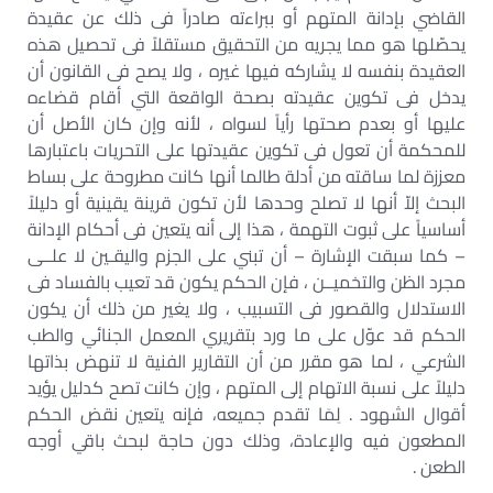
القاضي بإدانة المتهم أو ببراءته صادراً فى ذلك عن عقيدة
يحصّلها هو مما يجريه من التحقيق مستقلاً فى تحصيل هذه
العقيدة بنفسه لا يشاركه فيها غيره ، ولا يصح فى القانون أن
يدخل فى تكوين عقيدته بصحة الواقعة التي أقام قضاءه
عليها أو بعدم صحتها رأياً لسواه ، لأنه وإن كان الأصل أن
للمحكمة أن تعول فى تكوين عقيدتها على التحريات باعتبارها
معززة لما ساقته من أدلة طالما أنها كانت مطروحة على بساط
البحث إلاّ أنها لا تصلح وحدها لأن تكون قرينة يقينية أو دليلاً
أساسياً على ثبوت التهمة ، هذا إلى أنه يتعين فى أحكام الإدانة
– كما سبقت الإشارة – أن تبني على الجزم واليقـين لا علــى
مجرد الظن والتخميــن ، فإن الحكم يكون قد تعيب بالفساد فى
الاستدلال والقصور فى التسبيب ، ولا يغير من ذلك أن يكون
الحكم قد عوّل على ما ورد بتقريري المعمل الجنائي والطب
الشرعي ، لما هو مقرر من أن التقارير الفنية لا تنهض بذاتها
دليلاً على نسبة الاتهام إلى المتهم ، وإن كانت تصح كدليل يؤيد
أقوال الشهود . لِمَا تقدم جميعه، فإنه يتعين نقض الحكم
المطعون فيه والإعادة، وذلك دون حاجة لبحث باقي أوجه
الطعن .‏