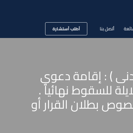
ائعة
أتصل بنا
أطلب أستشارة
2 لسنة 54 قضائية ( مدنى ) : إقامة دعوي
يلة للسقوط نهائياً .
صوص بطلان القرار أو