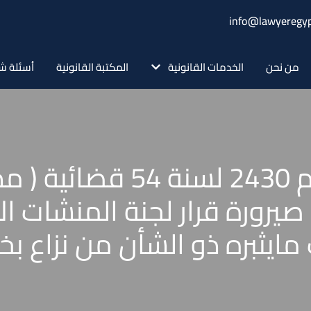
info@lawyeregyp
من نحن
الخدمات القانونية
المكتبة القانونية
أسئلة ش
حكم محكمة النقض رقم 430
صيرورة قرار لجنة المنشات الا
مايثبره ذو الشأن من نزاع بخ