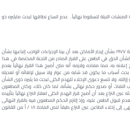
المنشات الايلة للسقوط نهائياً . عدم اتساع نطاقها لبحث مايثبره ذو
لما كان كلا من القانونين رقمى ٥٢ لسنة ١٩٦٩، ٤٩ لسنة ١٩٧٧ بشأن إيجار الأماكن بعد أن بينا الإجراءات الواجب إتباعها بشأن
الشأن الحق في الطعن على القرار الصادر من اللجنة المختصة في هذا
انه به، مما مفاده ولازمه أنه متى أصبح هذا القرار نهائياً بعدم
 بحث أسباب ما يكون قد شابه من عوار ولا سبيل لإلغائه أو تعديله
إزالته، ولا تتسع دعوى الإخلاء للهدم الكلى لبحث ما يثيره ذوى الشأن
جب النفاذ، أو صدور حكم نهائى بشأنه، لما كان ذلك، وكان المطعون
ين النزاع بعد أن أصبح قرار الهدم الكلى لعقار النزاع نهائياً بتأييده
قبول الطعن عليه، وإذ إلتزم الحكم المطعون فيه بالقرار النهائى
الصادر بالهدم الكلى والحكم النهائى الصادر بشأنه وإنتهى إلى إخلاء الطاعن عين النزاع طبقاً لنص المادة ١٨ / أ من القانون