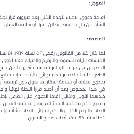
الموجز :
اقامة دعوي الاخلاء للهدم الكلي بعد صيرورة قرار لجنة 
الشأن من نزاع بخصوص بطلان القرار أو سلامة العقار .
القاعدة :
المنشآت الآيلة للسقوط والترميم والصيانة جعلا لذوى 
الخصوص في موعد لايجاوز خمسة عشر يوماً من تاريخ إعل
الطعن عليه أو لصدور حكم نهائى بتأييده، فإنه يمتنع
بدعوى بطلانه أو سلامة العقار بما يحول دون ترميمه أو 
في هذا الخصوص بعد أن أصبح قراراً اللحنة نهائياً وا
ضدهما الأولى والثانى أقاما الدعوى على الطاعن بإخلائه ع
بصدور حكم محكمة الإستئناف وقرار محكمة النقض بعدم 
١٣٦ لسنة ١٩٨١ فقد أصاب صحيح القانون.