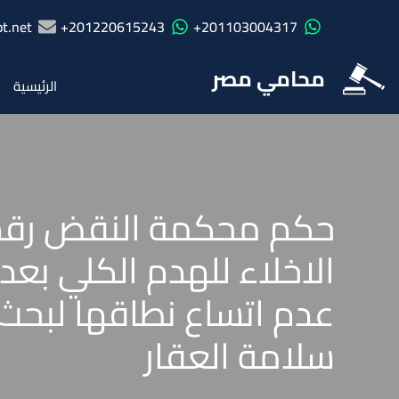
t.net
201220615243+
201103004317+
محامي مصر
الرئيسية
الاخلاء للهدم الكلي بعد 
عدم اتساع نطاقها لبحث 
سلامة العقار