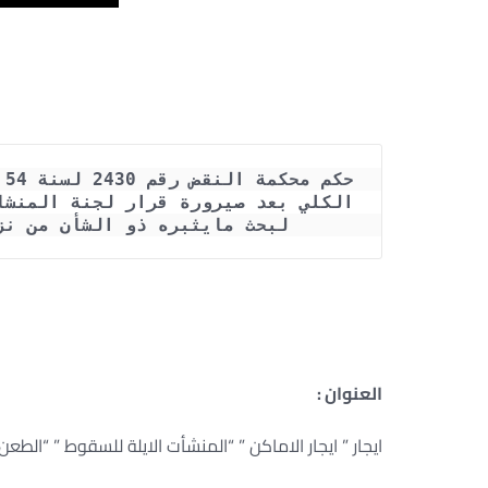
لبحث مايثبره ذو الشأن من نزا
العنوان :
ايجار ” ايجار الاماكن ” “المنشأت الايلة للسقوط ” “الطعن