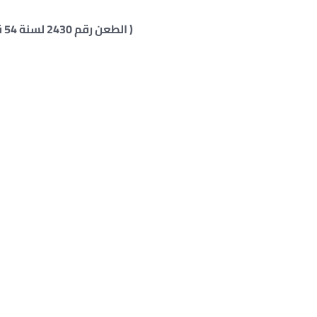
( الطعن رقم 2430 لسنة 54 قضائية – مدنى – جلسة 28 / 10 / 1991 )