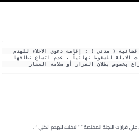
حكم محكمة النقض رقم 2430 لسنة 54 قضائية ( مدنى ) : إقامة دعوي الاخلاء للهدم 
الكلي بعد صيرورة قرار لجنة المنشات الايلة للسقوط نهائياً . عدم اتساع نطاقها 
ع بخصوص بطلان القرار أو سلامة العقار
 علي قرارات اللجنة المختصة ” “الاخلاء للهدم الكلي ” .