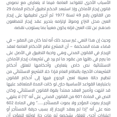
الأسباب الأخرى للقواعد العامة فيما لا يتعارض مع نصوص
قانون إيجار الأماكن وإذ استبعد الحكم تطبيق أحكام المادة 29
من القانون رقم 49 لسنة 1977 ثم أجرى تطبيقها على إيجار
العين محل النزاع وصولاً لإلزامه بتحرير عقد إيجار للمطعون
ضدهم عن تلك العين فإنه يكون معيباً بما يستوجب نقضه.
وحيث إن هذا النعي غير سديد ذلك أنه لما كان من المقرر – في
قضاء هذه المحكمة – أن المشرع نظم الأحكام العامة لعقد
الإيجار في القانون المدني وهي واجبة التطبيق في الأصل على
ما يبرم في ظلها من عقود ما لم يرد في تشريعات إيجار الأماكن
الاستثنائية نص خاص يتعارض وأحكامها لتعلق أحكام
التشريعات الأخيرة بالنظام العام فإذا خلا التشريع الاستثنائي من
تنظيم حالة معينة تعين الرجوع فيها إلى أحكام القانون
باعتبارها القواعد الأساسية حتى لو كانت المدة المتعاقد عليها
قد انتهت وأصبح العقد ممتداً بقوة القانون الاستثنائي. وكان
النص في المادة 601 من القانون المدني على أنه “(1) لا ينتهي
الإيجار بموت المؤجر ولا بموت المستأجر……” وفي المادة 602
منه على أنه “إذا لم يعقد الإيجار إلا بسبب حرفة المستأجر أو
اعتبارات أخرى تتعلق بشخصه ثم مات جاز لورثته للمؤجر أن