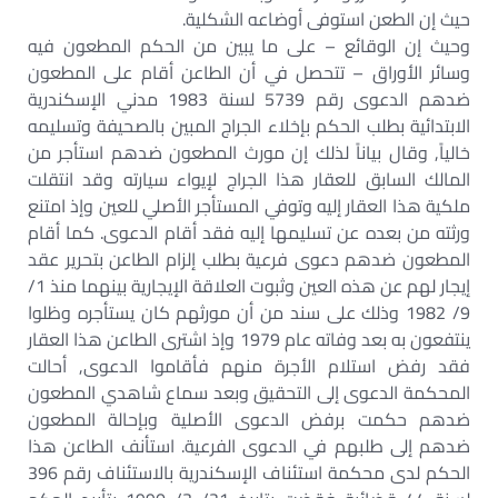
حيث إن الطعن استوفى أوضاعه الشكلية.
وحيث إن الوقائع – على ما يبين من الحكم المطعون فيه
وسائر الأوراق – تتحصل في أن الطاعن أقام على المطعون
ضدهم الدعوى رقم 5739 لسنة 1983 مدني الإسكندرية
الابتدائية بطلب الحكم بإخلاء الجراج المبين بالصحيفة وتسليمه
خالياً, وقال بياناً لذلك إن مورث المطعون ضدهم استأجر من
المالك السابق للعقار هذا الجراج لإيواء سيارته وقد انتقلت
ملكية هذا العقار إليه وتوفي المستأجر الأصلي للعين وإذ امتنع
ورثته من بعده عن تسليمها إليه فقد أقام الدعوى. كما أقام
المطعون ضدهم دعوى فرعية بطلب إلزام الطاعن بتحرير عقد
إيجار لهم عن هذه العين وثبوت العلاقة الإيجارية بينهما منذ 1/
9/ 1982 وذلك على سند من أن مورثهم كان يستأجره وظلوا
ينتفعون به بعد وفاته عام 1979 وإذ اشترى الطاعن هذا العقار
فقد رفض استلام الأجرة منهم فأقاموا الدعوى, أحالت
المحكمة الدعوى إلى التحقيق وبعد سماع شاهدي المطعون
ضدهم حكمت برفض الدعوى الأصلية وبإحالة المطعون
ضدهم إلى طلبهم في الدعوى الفرعية. استأنف الطاعن هذا
الحكم لدى محكمة استئناف الإسكندرية بالاستئناف رقم 396