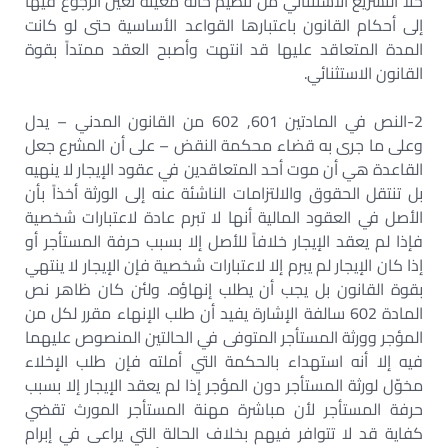
خلا التشريع الاستثنائي من تنظيم حالة معينة تعين الرجوع فيها
إلى أحكام القانون باعتبارها القواعد الأساسية حتى لو كانت
المدة المتعاقد عليها قد انتهت وأصبح العقد ممتداً بقوة
القانون الاستثنائي.
2-النص في المادتين 601, 602 من القانون المدني – يدل
وعلى ما جرى به قضاء محكمة النقض – على أن المشرع جعل
القاعدة هي أن موت أحد المتعاقدين في عقود الإيجار لا ينهيه
بل تنتقل الحقوق والالتزامات الناشئة عنه إلى الورثة أخذاً بأن
الأصل في العقود المالية أنها لا تبرم عادة لاعتبارات شخصية
فإذا لم يعقد الإيجار خلافاً للأصل إلا بسبب حرفة المستأجر أو
إذا كان الإيجار لم يبرم إلا لاعتبارات شخصية فإن الإيجار لا ينتهي
بقوة القانون بل يجب أن يطلب إنهاؤه. ولئن كان ظاهر نص
المادة 602 سالفة الإشارة يفيد أن طلب الإنهاء مقرر لكل من
المؤجر وورثة المستأجر المتوفى في الحالتين المنصوص عليهما
فيه إلا أنه استهداء بالحكمة التي أملته فإن طلب الإخلاء
مخوّل لورثة المستأجر دون المؤجر إذا لم يعقد الإيجار إلا بسبب
حرفة المستأجر لأن مباشرة مهنة المستأجر المورث تقضي
كفاية قد لا تتوافر فيهم بخلاف الحالة التي يراعى في إبرام