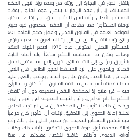
ينتقل الحق في الإجارة إلى ورثته من بعده وإذ انتهى الحكم
المستأنف إلى أن عقد الإيجار لا ينتهي بقوة القانون بوفاة
المستأجر الأصلي وأنه ليس للمؤجر الحق في إخلاء المكان
لوفاة المستأجر” مما مفاده أن الحكم المطعون فيه طبق
القواعد العامة في القانون المدني وأعمل حكم المادة 601
والتي رتبت انتقال الحق في الإجارة للمطعون ضدهم كوارثين
للمستأجر الأصلي المتوفى عام 1979 لعدم انتهاء العقد
بوفاته. وكان ما استخلصه الحكم سائغاً وله أصله الثابت
بالأوراق ويؤدي إلى النتيجة التي انتهى إليها بما يكفي لحمل
قضائه وينطوي على الرد المسقط لحجج الطاعن فإن النعي
عليه في هذا الصدد يكون على غير أساس ويضحى النعي عليه
فيما تضمنته أسبابه من مخالفة القانون – أياً كان وجه الرأي
فيه – غير منتج إذ لمحكمة النقض تصحيحه دون أن تنقض
الحكم ما دام أنه لم يؤثر في النتيجة الصحيحة التي انتهى إليها.
وإذ كان ذلك لا تثريب على المحكمة إن هي لم تجب الطاعن
لطلبة إحالة الدعوى إلى التحقيق لإثبات أن التأجير كان مراعياً
فيه شخص المستأجر لقعوده عن تقديم الدليل على ذلك رغم
إحالة محكمة أول درجة الدعوى للتحقيق لإثبات ذلك وكانت
أوراق الدعوى وأدلتها كافية لتكوين عقيدتها في هذا