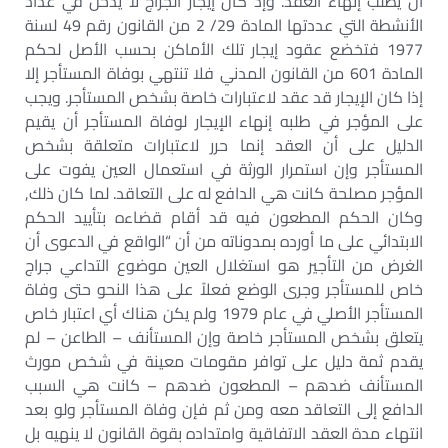
أن يطلب إنهاء العقد. وإذ كان إيجار الجراج لا يدخل في عداد
الأنشطة التي عددتها المادة 29/ 2 من القانون رقم 49 لسنة
1977 فتخضع عقود إيجار تلك الأماكن بحسب الأصل لحكم
المادة 601 من القانون المدني فلا تنتهي بوفاة المستأجر إلا
إذا كان الإيجار قد عقد لاعتبارات خاصة بشخص المستأجر. ويجب
على المؤجر في طلبه إنهاء الإيجار لوفاة المستأجر أن يقيم
الدليل على أن العقد إنما حرر لاعتبارات متعلقة بشخص
المستأجر وإن استمرار الورثة في استعمال العين يفوت على
المؤجر مصلحة كانت هي الدافع له على التعاقد. لما كان ذلك,
وكان الحكم المطعون فيه قد أقام قضاءه بتأييد الحكم
الابتدائي على ما أورده بمدوناته من أن “الواقع في الدعوى أن
الغرض من التأجير هو استغلال العين موضوع التداعي جراج
خاص للمستأجر وجرى الوضع فعلاً على هذا النحو حتى وفاة
المستأجر الأصلي في عام 1979 ولم يكن هناك أي اعتبار خاص
يتعلق بشخص المستأجر خاصة وإن المستأنف – الطاعن – لم
يقدم ثمة دليل على توافر مقومات معينة في شخص مورث
المستأنف ضدهم – المطعون ضدهم – كانت هي السبب
الدافع إلى التعاقد معه ومن ثم فإن وفاة المستأجر ولو بعد
انتهاء مدة العقد الاتفاقية وامتداده بقوة القانون لا ينهيه بل