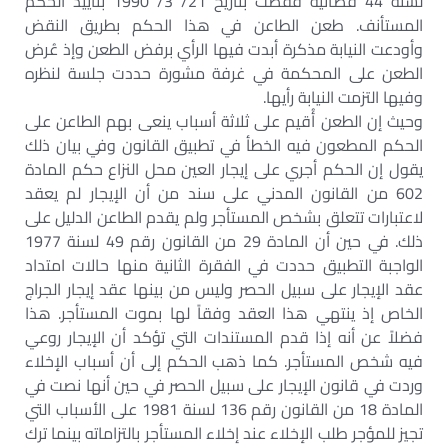
لسنة 44 قضائية فقضت بتاريخ 21/ 3/ 1990 بتأييد الحكم
المستأنف. طعن الطاعن في هذا الحكم بطريق النقض
وأودعت النيابة مذكرة أبدت فيها الرأي برفض الطعن وإذ عُرض
الطعن على المحكمة في غرفة مشورة حددت جلسة لنظره
وفيها التزمت النيابة رأيها.
وحيث إن الطعن أُقيم على ثلاثة أسباب ينعى بهم الطاعن على
الحكم المطعون فيه الخطأ في تطبيق القانون وفي بيان ذلك
يقول إن الحكم أجري على إيجار العين محل النزاع حكم المادة
602 من القانون المدني على سند من أن الإيجار لم يعقد
لاعتبارات تتعلق بشخص المستأجر ولم يقدم الطاعن الدليل على
ذلك. في حين أن المادة 29 من القانون رقم 49 لسنة 1977
الواجبة التطبيق حددت في الفقرة الثانية منها حالات امتداد
عقد الإيجار على سبيل الحصر وليس من بينها عقد إيجار الجراج
الخاص إذ ينتهي هذا العقد وفقاً لها بموت المستأجر. هذا
فضلاً عن أنه إذا قدم المستندات التي تؤكد أن الإيجار روعي
فيه شخص المستأجر. كما ذهب الحكم إلى أن أسباب الإخلاء
وردت في قانون الإيجار على سبيل الحصر في حين أنها نصت في
المادة 18 من القانون رقم 136 لسنة 1981 على الأسباب التي
تجيز للمؤجر طلب الإخلاء عند إخلاء المستأجر بالتزاماته بينما ترك