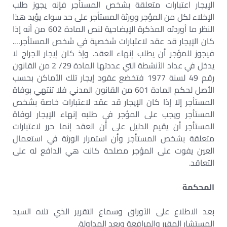
الإيجار اعتبارات متعلقة بشخص المستأجر فإنه يجوز طلب
الإخلاء لكل من المؤجر وورثة المستأجر على حد سواء يؤيد هذا
النظر ما أوردته المذكرة الإيضاحية لنص المادة 602 من أنه إذا
كان الإيجار قد عقد لاعتبارات شخصية في شخص المستأجر….
فيجوز للمؤجر أن يطلب إنهاء العقد. وإذ كان إيجار الجراج لا
يدخل في عداد الأنشطة التي عددتها المادة 29/ 2 من القانون
رقم 49 لسنة 1977 فتخضع عقود إيجار تلك الأماكن بحسب
الأصل لحكم المادة 601 من القانون المدني فلا تنتهي بوفاة
المستأجر إلا إذا كان الإيجار قد عقد لاعتبارات خاصة بشخص
المستأجر ويجب على المؤجر في طلبه إنهاء الإيجار لوفاة
المستأجر أن يقيم الدليل على أن العقد إنما حرر لاعتبارات
متعلقة بشخص المستأجر وأن استمرار الورثة في استعمال
العين يفوت على المؤجر مصلحة كانت هي الدافع له على
التعاقد.
المحكمة
بعد الاطلاع على الأوراق وسماع التقرير الذي تلاه السيد
المستشار المقرر والمرافعة وبعد المداولة.