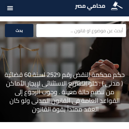
محامي مصر
الخدمات الق
المكتبة الق
بحث
حكم محكمة النقض رقم 2529 لسنة 60 قضائية
( مدنى ) : خلو التشريع الاستثنائى لإيجار الأماكن
من تنظيم حالة معينة . وجوب الرجوع إلى
القواعد العامة فى القانون المدنى ولو كان
العقد ممتداً بقوة القانون