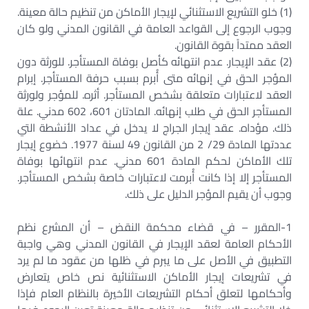
(1) خلو التشريع الاستثنائي لإيجار الأماكن من تنظيم حالة معينة.
وجوب الرجوع إلى القواعد العامة في القانون المدني ولو كان
العقد ممتداً بقوة القانون.
(2) عقد الإيجار. عدم انتهائه كأصل بوفاة المستأجر. للورثة دون
المؤجر الحق في إنهائه متى أُبرم بسبب حرفة المستأجر. إبرام
العقد لاعتبارات متعلقة بشخص المستأجر. أثره. للمؤجر ولورثة
المستأجر الحق في طلب إنهائه. المادتان 601، 602 مدني. علة
ذلك. مؤداه. عقد إيجار الجراج لا يدخل في عداد الأنشطة التي
عددتها المادة 29/ 2 من القانون 49 لسنة 1977. خضوع إيجار
تلك الأماكن لحكم المادة 601 مدني. عدم انتهائها بوفاة
المستأجر إلا إذا كانت أُبرمت لاعتبارات خاصة بشخص المستأجر.
وجوب أن يقيم المؤجر الدليل على ذلك.
1-المقرر – في قضاء محكمة النقض – أن المشرع نظم
الأحكام العامة لعقد الإيجار في القانون المدني وهي واجبة
التطبيق في الأصل على ما يبرم في ظلها من عقود ما لم يرد
في تشريعات إيجار الأماكن الاستثنائية نص خاص يتعارض
وأحكامها لتعلق أحكام التشريعات الأخيرة بالنظام العام فإذا