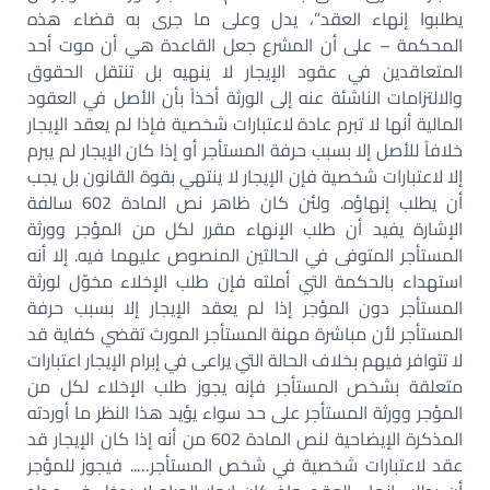
يطلبوا إنهاء العقد”، يدل وعلى ما جرى به قضاء هذه
المحكمة – على أن المشرع جعل القاعدة هي أن موت أحد
المتعاقدين في عقود الإيجار لا ينهيه بل تنتقل الحقوق
والالتزامات الناشئة عنه إلى الورثة أخذاً بأن الأصل في العقود
المالية أنها لا تبرم عادة لاعتبارات شخصية فإذا لم يعقد الإيجار
خلافاً للأصل إلا بسبب حرفة المستأجر أو إذا كان الإيجار لم يبرم
إلا لاعتبارات شخصية فإن الإيجار لا ينتهي بقوة القانون بل يجب
أن يطلب إنهاؤه. ولئن كان ظاهر نص المادة 602 سالفة
الإشارة يفيد أن طلب الإنهاء مقرر لكل من المؤجر وورثة
المستأجر المتوفى في الحالتين المنصوص عليهما فيه. إلا أنه
استهداء بالحكمة التي أملته فإن طلب الإخلاء مخوّل لورثة
المستأجر دون المؤجر إذا لم يعقد الإيجار إلا بسبب حرفة
المستأجر لأن مباشرة مهنة المستأجر المورث تقضي كفاية قد
لا تتوافر فيهم بخلاف الحالة التي يراعى في إبرام الإيجار اعتبارات
متعلقة بشخص المستأجر فإنه يجوز طلب الإخلاء لكل من
المؤجر وورثة المستأجر على حد سواء يؤيد هذا النظر ما أوردته
المذكرة الإيضاحية لنص المادة 602 من أنه إذا كان الإيجار قد
عقد لاعتبارات شخصية في شخص المستأجر….. فيجوز للمؤجر