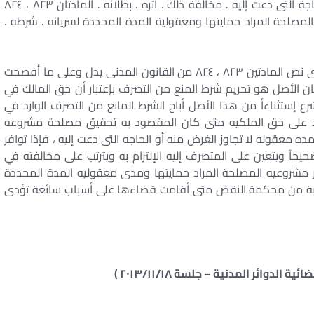
أو الغير والمنع لمدة مؤقتة لاتجاوز الغرض منه أو الحاجة التى دعت إليه . مخالفة ذلك . أثره . بطلانه . المادتان ٨٢٣ ، ٨٢٤
مصلحة المراد حمايتها ومعقولية المدة المحددة لسريانه . شرطه .
المقرر في قضاء محكمة النقض أن مؤدى نص المادتين ٨٢٣ ، ٨٢٤ من القانون المدنى يدل وعلى ما أفصحت
كان الأصل هو تحريم شرط المنع من التصرف بإعتبار أن حق المالك في
 إستثناءأ من هذا الأصل أباح الشرط المانع من التصرف الوارد في
 ترد على حق الملكيه متى كان المقصود به تحقيق مصلحة مشروعه
ده معقوله لا تجاوز الغرض منه أو الحاجه التى دعت إليه ، فإذا توافر
اً ويتعين على المتصرف إليه الإلتزام به ويترتب على مخالفته في
ر مشروعيه المصلحة المراد حمايتها ومدى معقوليه المدة المحددة
بة من محكمة النقض متى أقامت قضاءها على أسباب سائغة تؤدى