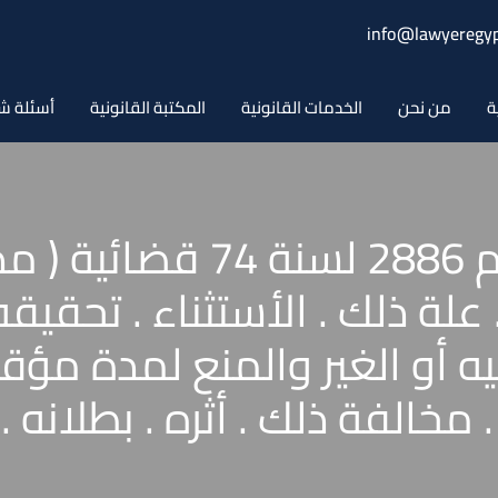
info@lawyeregyp
ة
من نحن
الخدمات القانونية
المكتبة القانونية
أسئلة ش
حكم محكمة النقض رقم 2886
علة ذلك . الأستثناء . تحق
 أو الغير والمنع لمدة مؤقت