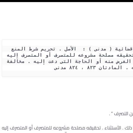
حكم محكمة النقض رقم 2886 لسنة 74 قضائية ( مدنى ) :  الأصل . تحريم شرط المنع 
من التصرف . علة ذلك . الأستثناء . تحقيقه مصلحة مشروعه للمتصرف أو المتصرف إليه 
أو الغير والمنع لمدة مؤقتة لاتجاوز الغرض منه أو الحاجة التى دعت إليه . مخالفة 
تان ٨٢٣ ، ٨٢٤ مدنى
 التصرف ” .
ذلك . الأستثناء . تحقيقه مصلحة مشروعه للمتصرف أو المتصرف إليه