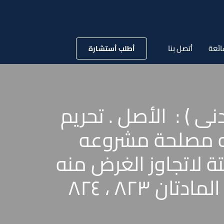
ائعة
أتصل بنا
أطلب أستشارة
 لسنة 74 قضائية ( مدنى ) : الأصل . تحريم
يقه مصلحة مشروعه
ة لاتجاوز الغرض منه
أو الحاجة التى دعت إليه . مخالفة ذلك . أثره . بطلانه . المادتان ٨٢٣ ، ٨٢٤