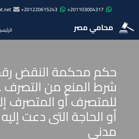
t.net
201220615243+
201103004317+
محامي مصر
الرئيسي
شرط المنع من التصرف . 
للمتصرف أو المتصرف إليه
مدنى