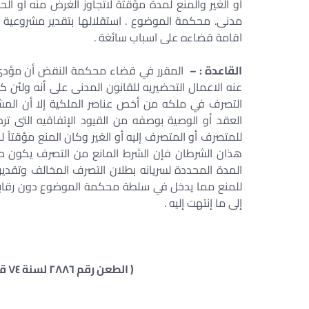
مدنى. محكمة الموضوع . استقلالها بتقدير مشروعية ال
اقامة قضاءه على اسباب سائغة .
القاعدة : –
عنه الاعمال التحضيريه للقانون المدنى على أنه ولئن 
التصرف في ملكه من أخص عناصر الملكية إلا أن المشرع
العقد أو الوصية بوصفه من القيود الإتفاقيه التى
للمتصرف أو المتصرف إليه أو الغير وكان المنع مؤقتاً لم
هذان الشرطان فإن الشرط المانع من التصرف يكون صحيح
المدة المحددة لسريانه بطلان التصرف المخالف وتقدي
للمنع مما يدخل في سلطة محكمة الموضوع دون رقا
إلى ما إنتهت إليه .
( الطعن رقم ٢٨٨٦ لسنة ٧٤ قضائية الدوائر المدنية – جلسة ٢٠١٣/١١/١٨ )