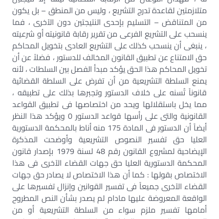
متلازمتين لقاعدة تدرج التشريع ، وليس من المنطق – بل يكون
من المتناقض – التسليم بإحدى النتيجتين دون الآخرى ، فما
ينسحب على التشريع الفرعى من تقرير رقابة قانونيته أو شرعيته
، ينبغى أن ينسحب كذلك على التشريع العادى بتخويل المحاكم
حق الامتناع عن تطبيق القانون المخالف للدستور ، فضلاً عن أن
تخويل المحاكم هذا الحق يؤكد مبدأ الفصل بين السلطات ، لأنه
يمنع السلطة التشريعية من أن تفرض على السلطة القضائية
قانوناً تُسنه على خلاف الدستور وتجبرها بذلك على تطبيقه ،
مما يخل باستقلالها ويحد من اختصاصها فى تطبيق القواعد
القانونية والتى على رأسها قواعد الدستور 0 ويؤكد هذا النظر
أيضاً أن الدستور فى المادة 175 منه أناط بالمحكمة الدستورية
العليا حق تفسير النصوص التشريعية وأوضحت المذكرة
الإيضاحية لمشروع القانون رقم 48 لسنة 1979 بإصدار قانون
المحكمة الدستورية العليا حق جهات القضاء الآخرى فى هذا
الاختصاص بقولها : كما أن هذا الاختصاص لا يصادر حق جهات
القضاء الآخرى جميعاً فى تفسير القوانين وإنزال تفسيرها على
الواقعة المعروضة عليها مادام لم يصدر بشأن النص المطروح
أمامها تفسير ملزم سواء من السلطة التشريعية أو من