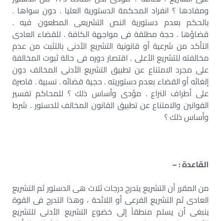
ومفادها ؟ انفراد المحكمة الدستورية العليا . دون سواها .
بالحكم بعدم دستورية النص التشريعى المطعون فيه .
قضاؤها . حجة مطلقة فى مواجهة الكافة . للقضاء العادى
التأكد من شرعية أو قانونية التشريع الأدنى بالتثبت من عدم
مخالفته للتشريع الأعلى . اقتصار دوره فى حالة ثبوت المخالفة
على مجرد الامتناع عن تطبيق التشريع الأدنى المخالف دون
إلغائه أو القضاء بعدم دستوريته . حجية قضائه . نسبية . قاصرة
على أطراف النزاع . مؤدى وأساس ذلك ؟ للمحاكم تفسير
القوانين والامتناع عن تطبيق القانون المخالف للدستور . شرط
وأساس ذلك ؟
القاعدة : –
من المقرر أن التشريع يتدرج درجات ثلاث هى الدستور ثم التشريع
العادى ثم التشريع الفرعى أو اللائحة ، وهذا التدرج فى القوة
ينبغى أن يسلم منطقاً إلى خضوع التشريع الأدنى للتشريع