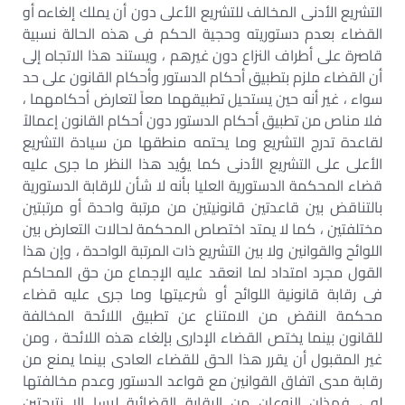
التشريع الأدنى المخالف للتشريع الأعلى دون أن يملك إلغاءه أو
القضاء بعدم دستوريته وحجية الحكم فى هذه الحالة نسبية
قاصرة على أطراف النزاع دون غيرهم ، ويستند هذا الاتجاه إلى
أن القضاء ملزم بتطبيق أحكام الدستور وأحكام القانون على حد
سواء ، غير أنه حين يستحيل تطبيقهما معاً لتعارض أحكامهما ،
فلا مناص من تطبيق أحكام الدستور دون أحكام القانون إعمالاً
لقاعدة تدرج التشريع وما يحتمه منطقها من سيادة التشريع
الأعلى على التشريع الأدنى كما يؤيد هذا النظر ما جرى عليه
قضاء المحكمة الدستورية العليا بأنه لا شأن للرقابة الدستورية
بالتناقض بين قاعدتين قانونيتين من مرتبة واحدة أو مرتبتين
مختلفتين ، كما لا يمتد اختصاص المحكمة لحالات التعارض بين
اللوائح والقوانين ولا بين التشريع ذات المرتبة الواحدة ، وإن هذا
القول مجرد امتداد لما انعقد عليه الإجماع من حق المحاكم
فى رقابة قانونية اللوائح أو شرعيتها وما جرى عليه قضاء
محكمة النقض من الامتناع عن تطبيق اللائحة المخالفة
للقانون بينما يختص القضاء الإدارى بإلغاء هذه اللائحة ، ومن
غير المقبول أن يقرر هذا الحق للقضاء العادى بينما يمنع من
رقابة مدى اتفاق القوانين مع قواعد الدستور وعدم مخالفتها
له ، فهذان النوعان من الرقابة القضائية ليسا إلا نتيجتين