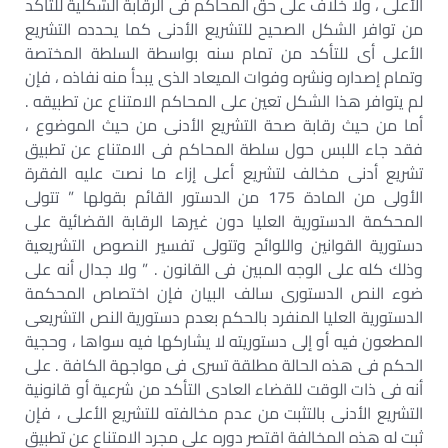
الأعلى ، ولا خلاف على حق المحاكم فى الرقابة الشكلية للتأكد
من توافر الشكل الصحيح للتشريع الأدنى كما يحدده التشريع
الأعلى أى للتأكد من تمام سنه بواسطة السلطة المختصة
وتمام إصداره ونشره وفوات الميعاد الذى يبدأ منه نفاذه ، فإن
لم يتوافر هذا الشكل تعين على المحاكم الامتناع عن تطبيقه .
أما من حيث رقابة صحة التشريع الأدنى من حيث الموضوع ،
فقد جاء اللبس حول سلطة المحاكم فى الامتناع عن تطبيق
تشريع أدنى مخالف لتشريع أعلى إزاء ما نصت عليه الفقرة
الأولى من المادة 175 من الدستور القائم بقولها ” تتولى
المحكمة الدستورية العليا دون غيرها الرقابة القضائية على
دستورية القوانين واللوائح وتتولى تفسير النصوص التشريعية
وذلك كله على الوجه المبين فى القانون . ” ولا جدال أنه على
ضوء النص الدستورى سالف البيان فإن اختصاص المحكمة
الدستورية العليا المنفرد بالحكم بعدم دستورية النص التشريعى
المطعون فيه أو إلى دستوريته لا يشاركها فيه سواها ، وحجية
الحكم فى هذه الحالة مطلقة تسرى فى مواجهة الكافة . على
أنه فى ذات الوقت للقضاء العادى التأكد من شرعية أو قانونية
التشريع الأدنى بالتثبت من عدم مخالفته للتشريع الأعلى ، فإن
ثبت له هذه المخالفة اقتصر دوره على مجرد الامتناع عن تطبيق