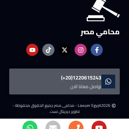
محامي مصر
1220615243(20+)
تواصل معانا الان
2026
Lawyer Egypt - محامى مصر.
جميع الحقوق محفوظة -
تطوير ديجيتال نست.