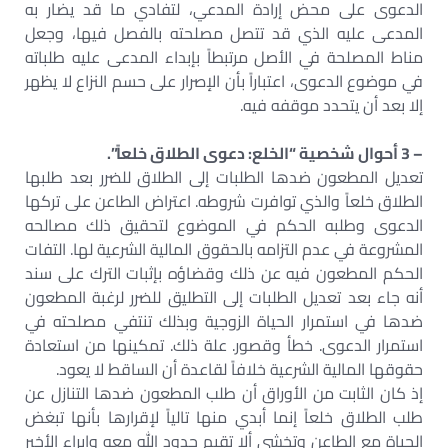
الدعوى على محض إرادة المدعي، لتفادي ما قد يضار به
المدعى عليه الذي قد تتصل مصلحته بالفصل فيها، وجعل
مناط المصلحة في الأصل مرتبطاً بإبداء المدعى عليه طلباته
في موضوع الدعوى، اعتباراً بأن الإصرار على حسم النزاع لا يظهر
إلا بعد أن يتحدد موقفه فيه.
– 3 أحوال شخصية “الخلع: دعوى الطلاق خلعاً”.
تعديل المطعون ضدها الطلبات إلى الطلاق للضرر بعد طلبها
الطلاق خلعاً والذي توافرت شروطه. اعتراض الطاعن على تركها
الدعوى وطلبه الحكم في الموضوع لتحقيق ذلك مصالحه
المشروعة في عدم التزامه بالحقوق المالية الشرعية لها. التفات
الحكم المطعون فيه عن ذلك وقضاؤه بإثبات الترك على سند
أنه جاء بعد تعديل الطلبات إلى التطليق للضرر لرغبة المطعون
ضدها في استمرار الحياة الزوجية وبذلك تنتفي مصلحته في
استمرار الدعوى. خطأ وقصور. علة ذلك. تمكينها من استعادة
حقوقها المالية الشرعية خلافاً لقاعدة أن الساقط لا يعود.
إذ كان الثابت من الأوراق أن طلب المطعون ضدها التنازل عن
طلب الطلاق خلعاً إنما أبدي منها تالياً لإقرارها بأنها تبغض
الحياة مع الطاعن وتخشى ألا تقيم حدود الله معه وإبراء الأخير