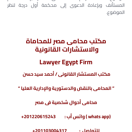
المستأنف وبإعادة الدعوى إلى محكمة أول درجة لنظر
الموضوع.
مكتب محامى مصر للمحاماة
والاستشارات القانونية
Lawyer Egypt Firm
مكتب المستشار القانونى / أحمد سيد حسن
” المحامى بالنقض والدستورية والإدارية العليا “
محامى أحوال شخصية فى مصر
(whats app ) واتس أب : 201220615243+
للتواصل : 201103004317+