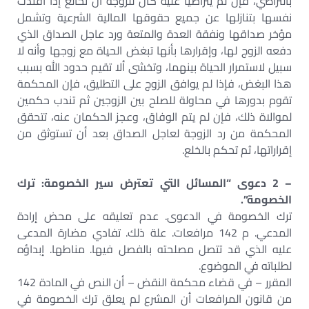
بالتراضي، فإن لم يتراضيا عليه كان للزوجة أن تخالع إذا افتدت
نفسها بتنازلها عن جميع حقوقها المالية الشرعية وتشمل
مؤخر صداقها ونفقة العدة والمتعة ورد عاجل الصداق الذي
دفعه الزوج لها، وإقرارها بأنها تبغض الحياة مع زوجها وأنه لا
سبيل لاستمرار الحياة بينهما، وتخشى ألا تقيم حدود الله بسبب
هذا البغض، فإذا لم يوافق الزوج على التطليق، فإن المحكمة
تقوم بدورها في محاولة للصلح بين الزوجين ثم تندب حكمين
لموالاة ذلك، فإن لم يتم الوفاق، وعجز الحكمان عنه، تتحقق
المحكمة من رد الزوجة لعاجل الصداق بعد أن تستوثق من
إقراراتها، ثم تحكم بالخلع.
– 2 دعوى “المسائل التي تعترض سير الخصومة: ترك
الخصومة”.
ترك الخصومة في الدعوى. عدم تعليقه على محض إرادة
المدعي. م 142 مرافعات. علة ذلك. تفادي مضارة المدعى
عليه الذي قد تتصل مصلحته بالفصل فيها. مناطها. إبداؤه
لطلباته في الموضوع.
المقرر – في قضاء محكمة النقض – أن النص في المادة 142
من قانون المرافعات أن المشرع لم يعلق ترك الخصومة في