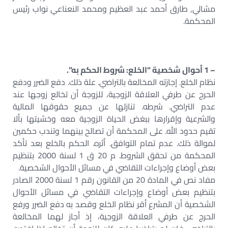
مشالي, طارق أحمد عبد العظيم ومحمد النعناعي نواب رئيس
المحكمة.
– 1 أحوال شخصية “الخلع: شروط الحكم به”.
نظام الخلع. إجازته المخالعة بالتراضي. علة ذلك. دفع الضرر ودفع
الحرج عن طرفي العلاقة الزوجية، للزوجة أن تخالع زوجها عند
عدم التراضي. شرطه. تنازلها عن جميع حقوقها المالية
والشرعية وإقرارها ببغض الحياة الزوجية معه وخشيتها بألا
تقيم حدود الله. على المحكمة أن تصالح بينهما وتندب حكمين
لموالة ذلك. عدم تمام التوافق. أثره. الحكم بالخلع بعد تأكد
المحكمة من تحقق الشروط. م 20 ق 1 لسنة 2000 بتنظيم
بعض أوضاع وإجراءات التقاضي في مسائل الأحوال الشخصية.
مفاد نص في المادة 20 من القانون رقم 1 لسنة 2000 الصادر
بتنظيم بعض أوضاع وإجراءات التقاضي في مسائل الأحوال
الشخصية أن المشرع أقر نظام الخلع وقصد به دفع الضرر ورفع
الحرج عن طرفي العلاقة الزوجية، إذ أجاز لهما المخالعة