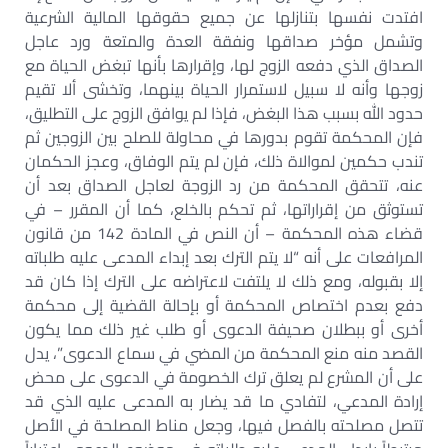
افتدت نفسها بتنازلها عن جميع حقوقها المالية الشرعية
وتشمل مؤخر صداقها ونفقة العدة والمتعة ورد عاجل
الصداق الذي دفعه الزوج لها، وإقرارها بأنها تبغض الحياة مع
زوجها وأنه لا سبيل لاستمرار الحياة بينهما، وتخشى ألا تقيم
حدود الله بسبب هذا البغض، فإذا لم يوافق الزوج على التطليق،
فإن المحكمة تقوم بدورها في محاولة للصلح بين الزوجين ثم
تندب حكمين لموالاة ذلك، فإن لم يتم الوفاق، وعجز الحكمان
عنه، تتحقق المحكمة من رد الزوجة لعاجل الصداق بعد أن
تستوثق من إقراراتها، ثم تحكم بالخلع، كما أن المقرر – في
قضاء هذه المحكمة – أن النص في المادة 142 من قانون
المرافعات على أنه “لا يتم الترك بعد إبداء المدعى عليه طلباته
إلا بقبوله، ومع ذلك لا يلتفت لاعتراضه على الترك إذا كان قد
دفع بعدم اختصاص المحكمة أو بإحالة القضية إلى محكمة
أخرى أو ببطلان صحيفة الدعوى أو طلب غير ذلك مما يكون
القصد منه منع المحكمة من المضي في سماع الدعوى”، يدل
على أن المشرع لم يعلق ترك الخصومة في الدعوى على محض
إرادة المدعي، لتفادي ما قد يضار به المدعى عليه الذي قد
تتصل مصلحته بالفصل فيها، وجعل مناط المصلحة في الأصل