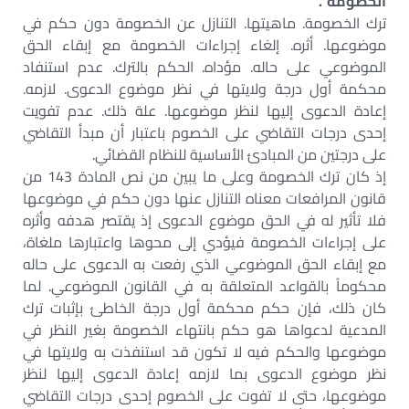
الخصومة”.
ترك الخصومة. ماهيتها. التنازل عن الخصومة دون حكم في
موضوعها. أثره. إلغاء إجراءات الخصومة مع إبقاء الحق
الموضوعي على حاله. مؤداه. الحكم بالترك. عدم استنفاد
محكمة أول درجة ولايتها في نظر موضوع الدعوى. لازمه.
إعادة الدعوى إليها لنظر موضوعها. علة ذلك. عدم تفويت
إحدى درجات التقاضي على الخصوم باعتبار أن مبدأ التقاضي
على درجتين من المبادئ الأساسية للنظام القضائي.
إذ كان ترك الخصومة وعلى ما يبين من نص المادة 143 من
قانون المرافعات معناه التنازل عنها دون حكم في موضوعها
فلا تأثير له في الحق موضوع الدعوى إذ يقتصر هدفه وأثره
على إجراءات الخصومة فيؤدي إلى محوها واعتبارها ملغاة،
مع إبقاء الحق الموضوعي الذي رفعت به الدعوى على حاله
محكوماً بالقواعد المتعلقة به في القانون الموضوعي. لما
كان ذلك، فإن حكم محكمة أول درجة الخاطئ بإثبات ترك
المدعية لدعواها هو حكم بانتهاء الخصومة بغير النظر في
موضوعها والحكم فيه لا تكون قد استنفذت به ولايتها في
نظر موضوع الدعوى بما لازمه إعادة الدعوى إليها لنظر
موضوعها، حتى لا تفوت على الخصوم إحدى درجات التقاضي