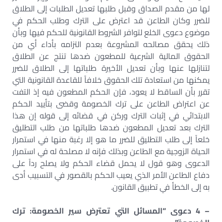
لها من مقدم الصداق وقبل طلبها تعديل الطلبات إلى الطلاق
للضرر وكان الطاعن قد اعترض على الترك وطلب الحكم في
موضوع دعوى الخلع لتوافر الشروط القانونية للحكم فيها وبأن
ذلك يحقق مصالحه المشروعة بعدم التزامه بأداء أي من
الحقوق المالية الشرعية للمطعون ضدها تنتج عن الطلاق
لتنازلها عنها وبأن تعديل الأخيرة طلباتها إلى الطلاق للضرر
يمكنها من استعادة تلك الحقوق خلافاً للقاعدة القانونية التي
تقرر بأن الساقط لا يعود، فإن الحكم المطعون فيه إذ التفت
عن اعتراض الطاعن على ترك الخصومة وقضى بتأييد الحكم
الابتدائي في إثبات الترك وركن في قضائه إلى قوله إن هذا
الترك بعد تعديل المطعون ضدها طلباتها من طلب التطليق
خلعاً إلى طلب التطليق للضرر ما هو إلا رغبة منها في استمرار
الحياة الزوجية مع الطاعن وبذلك فإنه لا مصلحة له في استمرار
الدعوى وهو قول لا يحمل قضاء الحكم ولا يصلح رداً على
دفاع الطاعن الأمر الذي يعيب الحكم بالقصور في التسبيب أدى
به إلى الخطأ في تطبيق القانون.
– 4 دعوى “المسائل التي تعترض سير الخصومة: ترك