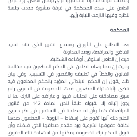
وقدمت النيابة مذكرة أبدت فيها الرأي برفض الطعن، وإذ عُرض
الطعن على هذه المحكمة في غرفة مشورة حددت جلسة
لنظره وفيها التزمت النيابة رأيها.
المحكمة
بعد الاطلاع على الأوراق وسماع التقرير الذي تلاه السيد
القاضي والمرافعة، وبعد المداولة.
حيث إن الطعن استوفى أوضاعه الشكلية.
وحيث إن مما ينعاه الطاعن على الحكم المطعون فيه مخالفة
القانون والخطأ في تطبيقه والقصور في التسبيب, وفي بيان
ذلك يقول إن الحكم الابتدائي المؤيد بالحكم المطعون فيه
قضى بإثبات ترك المطعون ضدها للخصومة في الدعوى رغم
سبق مصادقته على الطلبات فيها واعتراضه على الترك بما لا
يجوز إثباته إلا بقبوله طبقاً لنص المادة 142 من قانون
المرافعات كما وأن له مصلحة في الاستمرار في نظر دعوى
الخلع ذلك أنها تقوم على إسقاط – الزوجة – المطعون ضدها
لكافة حقوقها الشرعية ورد مقدم صداقها الذي قبضته وأن
قبول الحكم ترك الخصومة يمكنها من استعادة تلك الحقوق