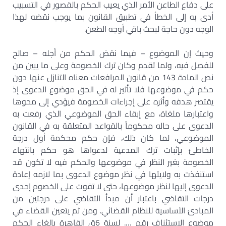
على دفاع الطاعن الأمر الذي يعيب الحكم بالقصور في التسبيب
أدى به إلى الخطأ في تطبيق القانون بما يوجب نقضه لهذا
الوجه دون حاجة لبحث باقي أوجه الطعن.
وحيث إن الموضوع – فيما نقض الحكم من أجله – صالح
للفصل فيه، ولما تقدم وكان ترك الخصومة وعلى ما يبين من
نص المادة 143 من قانون المرافعات معناه التنازل عنها دون
حكم في موضوعها فلا تأثير له في الحق موضوع الدعوى إذ
يقتصر هدفه وأثره على إجراءات الخصومة فيؤدي إلى محوها
واعتبارها ملغاة، مع إبقاء الحق الموضوعي الذي رفعت به
الدعوى على حاله محكوماً بالقواعد المتعلقة به في القانون
الموضوعي، لما كان ذلك، فإن حكم محكمة أول درجة
الخاطئ بإثبات ترك المدعية لدعواها هو حكم بانتهاء
الخصومة بغير النظر في موضوعها والحكم فيه لا تكون قد
استنفذت به ولايتها في نظر موضوع الدعوى بما لازمه إعادة
الدعوى إليها لنظر موضوعها، حتى لا تفوت على الخصوم إحدى
درجات التقاضي باعتبار أن مبدأ التقاضي على درجتين من
المبادئ الأساسية للنظام القضائي. ومن ثم يتعين القضاء في
موضوع الاستئناف رقم …. لسنة 6ق القاهرة بإلغاء الحكم