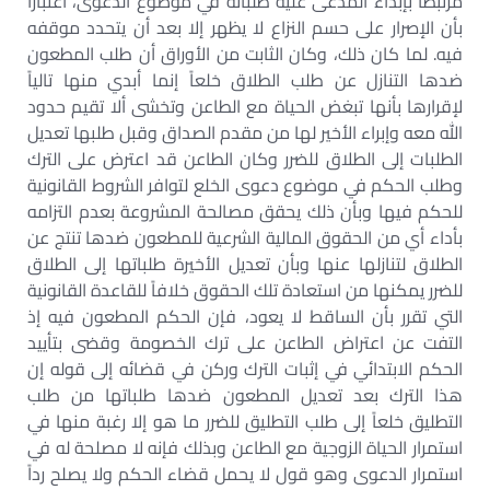
مرتبطاً بإبداء المدعى عليه طلباته في موضوع الدعوى، اعتباراً
بأن الإصرار على حسم النزاع لا يظهر إلا بعد أن يتحدد موقفه
فيه. لما كان ذلك، وكان الثابت من الأوراق أن طلب المطعون
ضدها التنازل عن طلب الطلاق خلعاً إنما أبدي منها تالياً
لإقرارها بأنها تبغض الحياة مع الطاعن وتخشى ألا تقيم حدود
الله معه وإبراء الأخير لها من مقدم الصداق وقبل طلبها تعديل
الطلبات إلى الطلاق للضرر وكان الطاعن قد اعترض على الترك
وطلب الحكم في موضوع دعوى الخلع لتوافر الشروط القانونية
للحكم فيها وبأن ذلك يحقق مصالحة المشروعة بعدم التزامه
بأداء أي من الحقوق المالية الشرعية للمطعون ضدها تنتج عن
الطلاق لتنازلها عنها وبأن تعديل الأخيرة طلباتها إلى الطلاق
للضرر يمكنها من استعادة تلك الحقوق خلافاً للقاعدة القانونية
التي تقرر بأن الساقط لا يعود، فإن الحكم المطعون فيه إذ
التفت عن اعتراض الطاعن على ترك الخصومة وقضى بتأييد
الحكم الابتدائي في إثبات الترك وركن في قضائه إلى قوله إن
هذا الترك بعد تعديل المطعون ضدها طلباتها من طلب
التطليق خلعاً إلى طلب التطليق للضرر ما هو إلا رغبة منها في
استمرار الحياة الزوجية مع الطاعن وبذلك فإنه لا مصلحة له في
استمرار الدعوى وهو قول لا يحمل قضاء الحكم ولا يصلح رداً