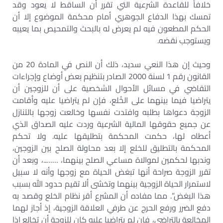
خلافاً للقاعدة الشرعية التي تقرر أن الساقط لا يعود وقد
تمسك بهذا الدفاع الجوهري أمام محكمة الموضوع إلا أن
الحكم المطعون فيه لم يعرض له بالبحث والتمحيص بما يعيبه
ويستوجب نقضه.
وحيث إن هذا النعي سديد، ذلك أن النص في المادة 20 من
القانون رقم 1 لسنة 2000 الصادر بتنظيم بعض أوضاع وإجراءات
التقاضي في مسائل الأحوال الشخصية على أن للزوجين أن
يتراضيا فيما بينهما على الخُلع، فإن لم يتراضيا عليه وأقامت
الزوجة دعواها بطلبه وافتدت نفسها وخالعت زوجها بالتنازل
عن جميع حقوقها المالية الشرعية وردت عليه الصداق الذي
أعطاه لها، حكمت المحكمة بتطليقها عليه. ولا تحكم
المحكمة بالتطليق للخلع إلا بعد محاولة الصلح بين الزوجين،
وندبها لحكمين لموالاة مساعي الصلح بينهما، ……..، وبعد أن
تقرر الزوجة صراحة أنها تبغض الحياة مع زوجها وأنه لا سبيل
لاستمرار الحياة الزوجية بينهما وتخشى ألا تقيم حدود الله بسبب
هذا البغض”. مما مفاده أن المشرع أقر نظام الخلع وقصد به
دفع الضرر ورفع الحرج عن طرفي العلاقة الزوجية، إذ أجاز لهما
المخالعة بالتراضي، فإن لم يتراضيا عليه كان للزوجة أن تخالع إذا