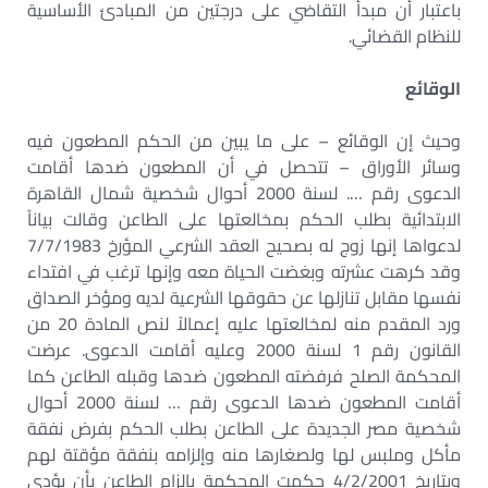
باعتبار أن مبدأ التقاضي على درجتين من المبادئ الأساسية
للنظام القضائي.
الوقائع
وحيث إن الوقائع – على ما يبين من الحكم المطعون فيه
وسائر الأوراق – تتحصل في أن المطعون ضدها أقامت
الدعوى رقم …. لسنة 2000 أحوال شخصية شمال القاهرة
الابتدائية بطلب الحكم بمخالعتها على الطاعن وقالت بياناً
لدعواها إنها زوج له بصحيح العقد الشرعي المؤرخ 7/7/1983
وقد كرهت عشرته وبغضت الحياة معه وإنها ترغب في افتداء
نفسها مقابل تنازلها عن حقوقها الشرعية لديه ومؤخر الصداق
ورد المقدم منه لمخالعتها عليه إعمالاً لنص المادة 20 من
القانون رقم 1 لسنة 2000 وعليه أقامت الدعوى. عرضت
المحكمة الصلح فرفضته المطعون ضدها وقبله الطاعن كما
أقامت المطعون ضدها الدعوى رقم … لسنة 2000 أحوال
شخصية مصر الجديدة على الطاعن بطلب الحكم بفرض نفقة
مأكل وملبس لها ولصغارها منه وإلزامه بنفقة مؤقتة لهم
وبتاريخ 4/2/2001 حكمت المحكمة بإلزام الطاعن بأن يؤدي