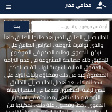
محامي مصر
أسئلة شائع
الخدمات الق
المكتبة الق
حكم محكمة النقض رقم 308 لسنة 73 قضائية (
بحث
أحوال شخصية ) : تعديل المطعون ضدها
الطلبات إلى الطلاق للضرر بعد طلبها الطلاق خلعاً
والذى توافرت شروطه . اعتراض الطاعن على
تركها الدعوى وطلبه الحكم فى الموضوع
لتحقيق ذلك مصالحة المشروعة فى عدم التزامه
بالحقوق المالية الشرعية لها . التفات الحكم
المطعون فيه عن ذلك وقضاؤه بإثبات الترك على
سند أنه جاء بعد تعديل الطلبات إلى التطليق
للضرر لرغبة المطعون ضدها فى استمرارالحياة
الزوجية وبذلك تنتفى مصلحته فى استمرار
الدعوى . خطأ وقصور . علة ذلك . تمكينها من