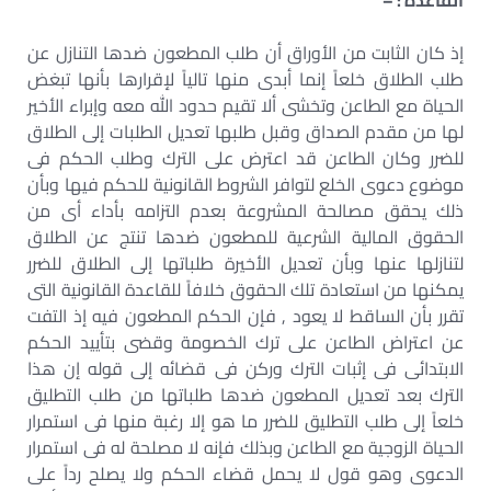
القاعدة : –
إذ كان الثابت من الأوراق أن طلب المطعون ضدها التنازل عن
طلب الطلاق خلعاً إنما أبدى منها تالياً لإقرارها بأنها تبغض
الحياة مع الطاعن وتخشى ألا تقيم حدود الله معه وإبراء الأخير
لها من مقدم الصداق وقبل طلبها تعديل الطلبات إلى الطلاق
للضرر وكان الطاعن قد اعترض على الترك وطلب الحكم فى
موضوع دعوى الخلع لتوافر الشروط القانونية للحكم فيها وبأن
ذلك يحقق مصالحة المشروعة بعدم التزامه بأداء أى من
الحقوق المالية الشرعية للمطعون ضدها تنتج عن الطلاق
لتنازلها عنها وبأن تعديل الأخيرة طلباتها إلى الطلاق للضرر
يمكنها من استعادة تلك الحقوق خلافاً للقاعدة القانونية التى
تقرر بأن الساقط لا يعود , فإن الحكم المطعون فيه إذ التفت
عن اعتراض الطاعن على ترك الخصومة وقضى بتأييد الحكم
الابتدائى فى إثبات الترك وركن فى قضائه إلى قوله إن هذا
الترك بعد تعديل المطعون ضدها طلباتها من طلب التطليق
خلعاً إلى طلب التطليق للضرر ما هو إلا رغبة منها فى استمرار
الحياة الزوجية مع الطاعن وبذلك فإنه لا مصلحة له فى استمرار
الدعوى وهو قول لا يحمل قضاء الحكم ولا يصلح رداً على