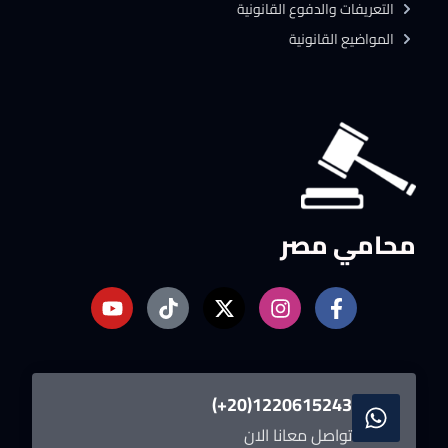
التعريفات والدفوع القانونية
المواضيع القانونية
محامي مصر
1220615243(20+)
تواصل معانا الان