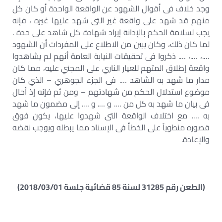
وجد خلاف فى أقوال الشهود عن الواقعة الواحدة أو كان كل
منهم قد شهد على واقعة غير التى شهد عليها غيره ، فإنه
يجب لسلامة الحكم بالإدانة إيراد شهادة كل شاهد على حدة .
لما كان ذلك، وكان يبين من الاطلاع على المفردات أن الشهود
….، ….، …. ذكروا فى تحقيقات النيابة العامة أنهم لم يشاهدوا
واقعة إطلاق المتهم للعيار الناري على المجني عليه، مما كان
مدار ما شهد به الشاهد …. فى الجزء الجوهري – الذي كان
موضوع استدلال الحكم من شهادتهم – ومن ثم فإنه إذ أحال
فى بيان ما شهد به كل من …. و …. و …. إلى مضمون ما شهد
به …. مع اختلاف الواقعة التى شهدوا عليها، يكون فوق
قصوره منطوياً على الخطأ فى الإسناد مما يبطله ويوجب نقضه
والإعادة.
(الطعن رقم 31285 لسنة 85 قضائية جلسة 2018/03/01)