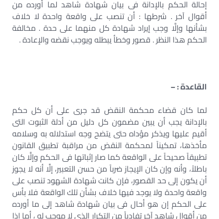
إحالة الحكم بالإدانة فى بيان شهادة شاهد لما أورده من
أقوال آخر . شرطها : أن تنصب على واقعة واحدة لا خلاف
بشأنها وإلَّا وجب إيراد شهادة كل منهما على حدة . مخالفة
الحكم هذا النظر . قصور وخطأ يبطله ويوجب نقضه والإعادة .
القاعدة : –
لما كان قضاء محكمة النقض قد جرى على أن كل حكم
بالإدانة يجب أن يبين مضمون كل دليل من أدلة الثبوت التى
أقيم عليها ويذكر مؤداه حتى يتضح وجه استدلاله به وسلامه
مأخذها، تمكيناً لمحكمة النقض من مراقبة تطبيق القانون
تطبيقاً صحيحاً على الواقعة كما صار إثباتها فى الحكم وإلَّا كان
باطلاً، وأنه وإن كان الإيجاز ضرباً من حسن التعبير، إلَّا أنه لا يجوز
أن يكون إلى حد القصور، فإن كانت شهادة الشهود تنصب على
واقعة واحدة ولا يوجد فيها خلاف بشأن تلك الواقعة فلا بأس
على الحكم إن هو أحال فى بيان شهادة شاهد إلى ما أورده
من أقوال شاهد آخر تفادياً من التكرار الذى لا موجب له ، أما إذا