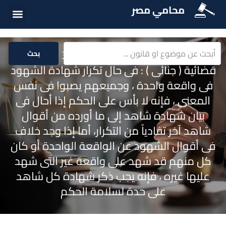
محامي مصر
أسئلة شائع
الخدمات الق
المكتبة الق
حكم محكمة النقض رقم 31285 لسنة 85
بحث
قضائية ( جنائى ) : فى حال تكرار شهادة الشهود
فى واقعة واحدة ، وجميعهم يصبوا فى نفس
المعنى ، فإنه لا بأس على الحكم إذا أحال فى
بيان شهادة شاهد إلى ما أورده من أقوال
شاهد آخر تفادياً من التكرار، أما إذا وجد خلاف
فى أقوال الشهود عن الواقعة الواحدة أو كان
كل منهم قد شهد على واقعة غير التى شهد
عليها غيره ، فإنه يجب ذكر شهادة كل شاهد
على حدة لسلامة الحكم