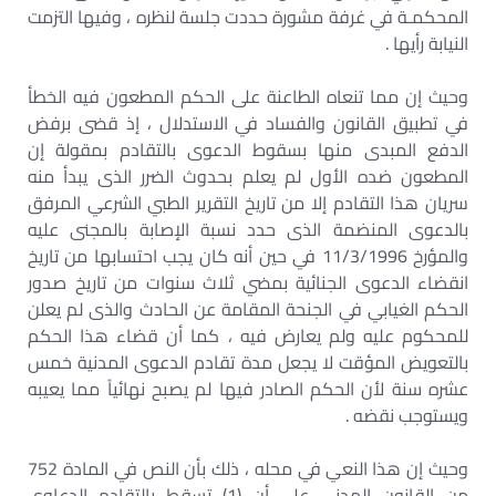
المحكمـة في غرفة مشورة حددت جلسة لنظره ، وفيها التزمت
النيابة رأيها .
وحيث إن مما تنعاه الطاعنة على الحكم المطعون فيه الخطأ
في تطبيق القانون والفساد في الاستدلال ، إذ قضى برفض
الدفع المبدى منها بسقوط الدعوى بالتقادم بمقولة إن
المطعون ضده الأول لم يعلم بحدوث الضرر الذى يبدأ منه
سريان هذا التقادم إلا من تاريخ التقرير الطبي الشرعي المرفق
بالدعوى المنضمة الذى حدد نسبة الإصابة بالمجنى عليه
والمؤرخ 11/3/1996 في حين أنه كان يجب احتسابها من تاريخ
انقضاء الدعوى الجنائية بمضي ثلاث سنوات من تاريخ صدور
الحكم الغيابي في الجنحة المقامة عن الحادث والذى لم يعلن
للمحكوم عليه ولم يعارض فيه ، كما أن قضاء هذا الحكم
بالتعويض المؤقت لا يجعل مدة تقادم الدعوى المدنية خمس
عشره سنة لأن الحكم الصادر فيها لم يصبح نهائياً مما يعيبه
ويستوجب نقضه .
وحيث إن هذا النعي في محله ، ذلك بأن النص في المادة 752
من القانون المدني على أن (1) تسقط بالتقادم الدعاوى