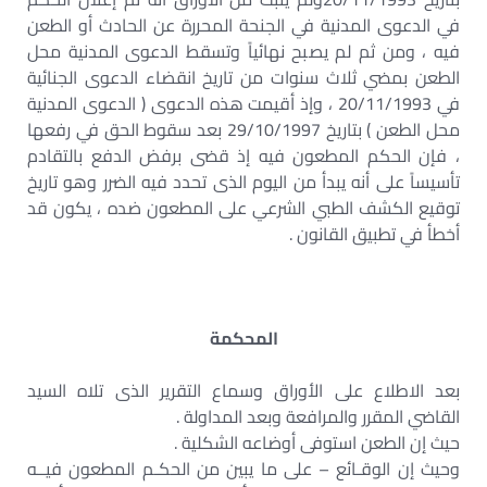
في الدعوى المدنية في الجنحة المحررة عن الحادث أو الطعن
فيه ، ومن ثم لم يصبح نهائياً وتسقط الدعوى المدنية محل
الطعن بمضي ثلاث سنوات من تاريخ انقضاء الدعوى الجنائية
في 20/11/1993 ، وإذ أقيمت هذه الدعوى ( الدعوى المدنية
محل الطعن ) بتاريخ 29/10/1997 بعد سقوط الحق في رفعها
، فإن الحكم المطعون فيه إذ قضى برفض الدفع بالتقادم
تأسيساً على أنه يبدأ من اليوم الذى تحدد فيه الضرر وهو تاريخ
توقيع الكشف الطبي الشرعي على المطعون ضده ، يكون قد
أخطأ في تطبيق القانون .
المحكمة
بعد الاطلاع على الأوراق وسماع التقرير الذى تلاه السيد
القاضي المقرر والمرافعة وبعد المداولة .
حيث إن الطعن استوفى أوضاعه الشكلية .
وحيث إن الوقـائع – على ما يبين من الحكـم المطعون فيــه