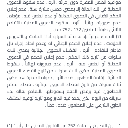
مواعيد الطعن المقررة دون إجرائه . أثره . عدم سقوط الدعوى
المدنية في تلك الحالة إلا بمضي خمس عشرة سنة . عدم إعلان
الحكم الغيابي في الدعوى المدنية أو عدم الطعن فيه . مؤداه .
عدم صيرورته نهائياً . أثره . سقوط الدعوى المدنية بالتقادم
الثلاثي طبقاً للمادتين 172 ، 752 مدنى .
(7) القضاء غيابياً بإدانة قائد السيارة أداة الحادث وبالتعويض
المؤقت . عدم إعلان الحكم الجنائي له وعدم اتخاذ إجراء تال
قاطع للتقادم . أثره . انقضـاء الدعوى الجنائية بمضي ثلاث
سنوات من تاريخ ذلك الحكم . عدم إعلان الحكم في الدعوى
المدنية أو الطعن فيه . أثره . عدم صيرورته نهائياً . سقوط
الدعوى المدنية بمضي ثلاث سنوات من تاريخ انقضاء الدعوى
الجنائية . إقامة المطعون ضده الأول دعواه المدنية بعد مضي
ثلاث سنوات من تاريخ انقضاء الدعوى الجنائية . قضاء الحكم
المطعون فيه برفض الدفع بسقوطها بالتقادم بقالة بدء
سريانه من اليوم الذى يحدد فيه الضرر وهو تاريخ توقيع الكشف
الطبي الشرعي على المطعون ضده . خطأ .
ـــــــــــــــــــــــــــــــــــــــــــــــــــــــــــــــــــــــــــــــــــــــــ
1 – إن النص في المادة 752 من القانون المدني على أن ” (1)