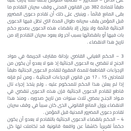
طبقاً للمادة 382 من القانون المدني وقف سريان التقادم ما
بقى المانع قائماً ، وينبنى على ذلك أن تقادم دعوى المضرور
قبل المؤمن يقف سريانه طوال المدة التي تظل فيها الدعوى
الجنائية قائمة ولا يزول إلا بانقضاء هذه الدعوى بصدور حكم
بات فيها أو بانقضائها بسبب آخر ولا يعود سريان التقادم إلا من
تاريخ هذا الانقضاء .
3 – الحكم الغيابي القاضي بإدانة مقترف الجريمة في مواد
الجنح لا تنقضي به الدعوى الجنائية إذ هو لا يعدو أن يكون من
الإجراءات القاطعة للمدة المقررة لتقادم الدعوى الجنائية طبقاً
للمادتين 15 ، 17 من قانون الإجراءات الجنائيـة ، ومن ثم فإنه
إذا لم يعلن هذا الحكم للمحكوم عليه ، ولم يتخذ إجراء تال
قاطع لتقادم الدعوى الجنائية فإن هذه الدعوى تنقضي في
مـواد الجنـح بمضي ثلاث سنوات من تاريخ صدوره ، ومنذ هذا
الانقضاء يزول المانع القانوني الذى كان سبباً في وقف سريان
تقادم دعوى المضرور المدنية قبل المؤمن .
4 – الحكم بانقضاء الدعوى الجنائية بالتقادم لا يعدو أن يكون
حكماً تقريرياً كاشفاً عن واقعة قانونية قد تكاملت لها كل