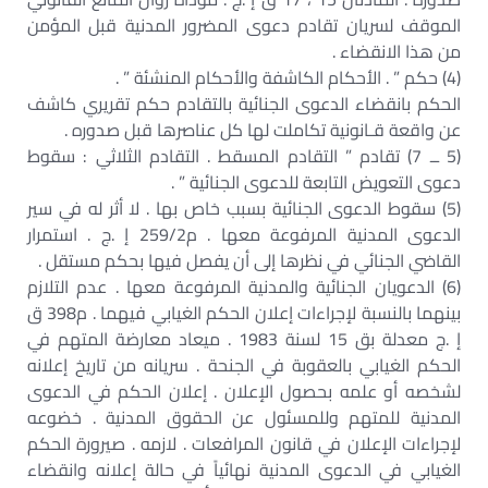
الموقف لسريان تقادم دعوى المضرور المدنية قبل المؤمن
من هذا الانقضاء .
(4) حكم ” . الأحكام الكاشفة والأحكام المنشئة ” .
الحكم بانقضاء الدعوى الجنائية بالتقادم حكم تقريري كاشف
عن واقعة قـانونية تكاملت لها كل عناصرها قبل صدوره .
(5 ــ 7) تقادم ” التقادم المسقط . التقادم الثلاثي : سقوط
دعوى التعويض التابعة للدعوى الجنائية ” .
(5) سقوط الدعوى الجنائية بسبب خاص بها . لا أثر له في سير
الدعوى المدنية المرفوعة معها . م259/2 إ .ج . استمرار
القاضي الجنائي في نظرها إلى أن يفصل فيها بحكم مستقل .
(6) الدعويان الجنائية والمدنية المرفوعة معها . عدم التلازم
بينهما بالنسبة لإجراءات إعلان الحكم الغيابي فيهما . م398 ق
إ .ج معدلة بق 15 لسنة 1983 . ميعاد معارضة المتهم في
الحكم الغيابي بالعقوبة في الجنحة . سريانه من تاريخ إعلانه
لشخصه أو علمه بحصول الإعلان . إعلان الحكم في الدعوى
المدنية للمتهم وللمسئول عن الحقوق المدنية . خضوعه
لإجراءات الإعلان في قانون المرافعات . لازمه . صيرورة الحكم
الغيابي في الدعوى المدنية نهائياً في حالة إعلانه وانقضاء