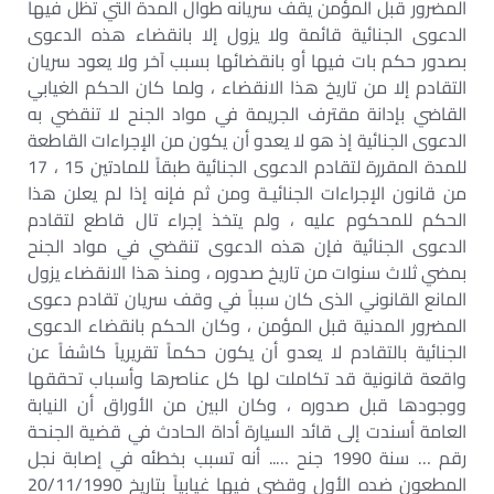
المضرور قبل المؤمن يقف سريانه طوال المدة التي تظل فيها
الدعوى الجنائية قائمة ولا يزول إلا بانقضاء هذه الدعوى
بصدور حكم بات فيها أو بانقضائها بسبب آخر ولا يعود سريان
التقادم إلا من تاريخ هذا الانقضاء ، ولما كان الحكم الغيابي
القاضي بإدانة مقترف الجريمة في مواد الجنح لا تنقضي به
الدعوى الجنائية إذ هو لا يعدو أن يكون من الإجراءات القاطعة
للمدة المقررة لتقادم الدعوى الجنائية طبقاً للمادتين 15 ، 17
من قانون الإجراءات الجنائيـة ومن ثم فإنه إذا لم يعلن هذا
الحكم للمحكوم عليه ، ولم يتخذ إجراء تال قاطع لتقادم
الدعوى الجنائية فإن هذه الدعوى تنقضي في مواد الجنح
بمضي ثلاث سنوات من تاريخ صدوره ، ومنذ هذا الانقضاء يزول
المانع القانوني الذى كان سبباً في وقف سريان تقادم دعوى
المضرور المدنية قبل المؤمن ، وكان الحكم بانقضاء الدعوى
الجنائية بالتقادم لا يعدو أن يكون حكماً تقريرياً كاشفاً عن
واقعة قانونية قد تكاملت لها كل عناصرها وأسباب تحققها
ووجودها قبل صدوره ، وكان البين من الأوراق أن النيابة
العامة أسندت إلى قائد السيارة أداة الحادث في قضية الجنحة
رقم … سنة 1990 جنح ….. أنه تسبب بخطئه في إصابة نجل
المطعون ضده الأول وقضى فيها غيابياً بتاريخ 20/11/1990