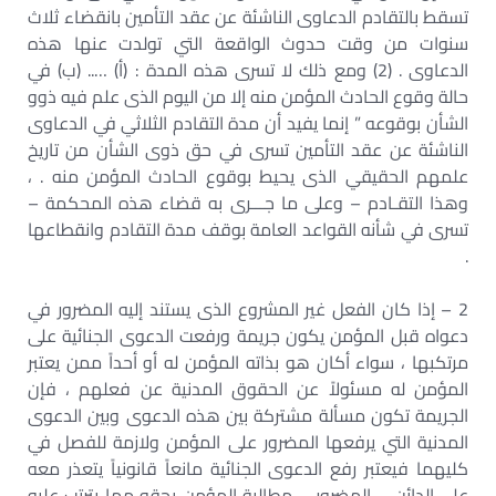
تسقط بالتقادم الدعاوى الناشئة عن عقد التأمين بانقضاء ثلاث
سنوات من وقت حدوث الواقعة التي تولدت عنها هذه
الدعاوى . (2) ومع ذلك لا تسرى هذه المدة : (أ) ….. (ب) في
حالة وقوع الحادث المؤمن منه إلا من اليوم الذى علم فيه ذوو
الشأن بوقوعه ” إنما يفيد أن مدة التقادم الثلاثي في الدعاوى
الناشئة عن عقد التأمين تسرى في حق ذوى الشأن من تاريخ
علمهم الحقيقي الذى يحيط بوقوع الحادث المؤمن منه . ،
وهذا التقـادم – وعلى ما جـــرى به قضاء هذه المحكمة –
تسرى في شأنه القواعد العامة بوقف مدة التقادم وانقطاعها
.
2 – إذا كان الفعل غير المشروع الذى يستند إليه المضرور في
دعواه قبل المؤمن يكون جريمة ورفعت الدعوى الجنائية على
مرتكبها ، سواء أكان هو بذاته المؤمن له أو أحداً ممن يعتبر
المؤمن له مسئولاً عن الحقوق المدنية عن فعلهم ، فإن
الجريمة تكون مسألة مشتركة بين هذه الدعوى وبين الدعوى
المدنية التي يرفعها المضرور على المؤمن ولازمة للفصل في
كليهما فيعتبر رفع الدعوى الجنائية مانعاً قانونياً يتعذر معه
على الدائن – المضرور – مطالبة المؤمن بحقه مما يترتب عليه