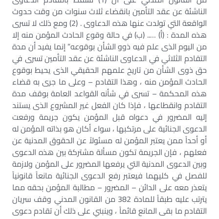
الناشئة عن عقد التأمين بانقضاء ثلاث سنوات من وقت حدوث
الواقعة التي تولدت عنها هذه الدعاوى . (2) ومع ذلك لا تسرى
هذه المدة : (أ) ….. (ب) في حالة وقوع الحادث المؤمن منه إلا
من اليوم الذى علم فيه ذوو الشأن بوقوعه” إنما يفيد أن مدة
التقادم الثلاثي في الدعاوى الناشئة عن عقد التأمين تسرى في
حق ذوى الشأن من تاريخ علمهم الحقيقي الذى يحيط بوقوع
الحادث المؤمن منه ، وهذا التقادم – وعلى ما جرى به قضاء
هذه المحكمة – تسرى في شأنه القواعد العامة بوقف مدة
التقادم وانقطاعها ، فإذا كان الفعل غير المشروع الذى يستند
إليه المضرور في دعواه قبل المؤمن يكون جريمة ورفعت
الدعوى الجنائية على مرتكبها ، سواء أكان هو بذاته المؤمن له
أو أحداً ممن يعتبر المؤمن له مسئولاً عن الحقوق المدنية عن
فعلهم ، فإن الجريمة تكون مسألة مشتركة بين هذه الدعوى
وبين الدعوى المدنية التي يرفعها المضرور على المؤمن ولازمة
للفصل في كليهما فيعتبر رفع الدعوى الجنائية مانعاً قانونياً
يتعذر معه على الدائن – المضرور – مطالبة المؤمن بحقه مما
يترتب عليه طبقاً للمادة 382 من القانون المدني وقف سريان
التقادم ما بقى المانع قائماً ، وينبني على ذلك أن تقادم دعوى