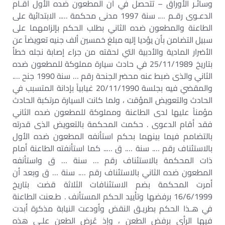
وسائـر الأوراق – تتحصل في أن المطعون ضده الأول أقـام
الدعـوى رقـم …. سنة 1997 مدنى محكمة ….. الابتدائية على
الطاعنة والمطعون ضده الثاني بطلب الحكم بإلزامهما على
سبيل التضامن بأن يؤديا إليه مبلغ خمسين ألف جنيه تعويضاً عن
الأضرار المادية والأدبية التي لحقته من جراء إصابة نجله خطأ
بتاريخ 25/11/1989 في حادث سيارة مملوكة للمطعون ضده
الثاني والذى ضبط عنه محضر الجنحة رقم … سنة 1990 جنح ….
والمقضي فيه بجلسة 20/11/1990 غيابياً بإدانة المتسبب في
الحادث والتعويض المؤقت ، ولما كانت السيارة مرتكبة الحادث
مؤمناً عليها لدى الطاعنة ومملوكة للمطعون ضده الثاني
فقد أقام الدعوى . حكمت المحكمة بالتعويض الذى قدرته
بالتضامم فيما بينهما بحكم استأنفه المطعون ضده الأول
بالاستئناف رقم …. سنة …. ق ….. كما استأنفته الطاعنة أمام
ذات المحكمة بالاستئناف رقم … سنة … ق واستأنفه
المطعون ضده الثاني بالاستئناف رقم …. سنة … ق وبعد أن
أمرت المحكمة بضم الاستئنافات الثلاثة قضت بتاريخ
16/6/1999 برفضها وتأييد الحكم المستأنف . طـعنت الطاعنة
في هـذا الحكم بطريـق النقض وأودعت النيابة مذكرة أبدت
فيها الرأي برفض الطعن ، وإذ عُرض الطعن علـى هذه