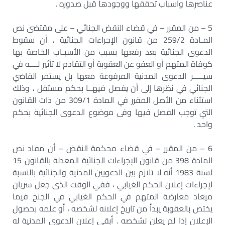
عناصرها وأسباب تحققها ووجودها قبل صدوره .
5 – من المقرر – في قضاء النقض الجنائي – على مقتضى نص
المـادة 259/2 من قانون الإجراءات الجنائية ، أن سقوط
الدعوى الجنائية بعد رفعها بسبب من الأسبـاب الخاصة بها
كوفاة المتهم أو العفو عن العقوبة أو التقادم لا تأثير لــــه في
سيـــــر الدعوى المدنية المرفوعة معها بل يستمر القاضي
الجنائي في نظرها إلى أن يفصل فيهــا بحكم مستقل ، وذلك
استثناء من الأصل المقرر في المادة 309/1 من ذات القانون
التي توجب الفصل فيها وفى موضوع الدعوى الجنائية بحكم
واحد .
6 – من المقرر – في قضاء محكمة النقض – أن مفاد نص
المادة 398 من قانون الإجراءات الجنائية المعدلة بالقانون 15
لسنة 1983 أنه لا تلازم بين الدعويين المدنية والجنائية بالنسبة
لإجراءات إعلان الحكم الغيابي ، ففي الوقت الذى جعل سريان
ميعاد معارضة المتهم في الحكم الغيابي في الجنح فيما
يختص بالعقوبة يبدأ من تاريخ إعلانه لشخصه ، أو علمه بحصول
الإعلان إذا لم يعلن لشخصه . أبقى إعلان الدعوى المدنية له