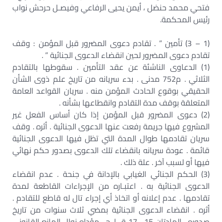
فتحي محمد حنضل ، أيمن يحيى الرفاعي وفيصـل حرحش نواب
رئيس المحكمة.
(1 – 3) تأمين ” . تقادم دعوى المضرور قبل المؤمن : وقف
تقادم دعوى المضرور لحين انقضاء الدعوى الجنائية ” .
(1) الدعاوى الناشئة عن عقد التأمين . سقوطها بالتقادم
الثلاثي . م752 مدنى . بدء سريانه من تاريخ علم ذوى الشأن
الحقيقي بوقوع الحادث المؤمن منه . سريان القواعد العامة
المتعلقة بوقف مدة التقادم وانقطاعها بشأنه .
(2) دعوى المضرور قبل المؤمن إذا كان أساس الفعل غير
المشروع فيها جريمة رفعت عنها الدعوى الجنائية . أثره . وقف
سريان تقادمها طوال المدة التي تظل فيها الدعوى الجنائية
قائمة . عودة سريانه بانقضاء تلك الدعوى بصدور حكم نهائي
فيها أو لسبب آخر . علة ذلك .
(3) الحكم الجنائي الغيابي بالإدانة في جنحة . عدم انقضاء
الدعوى الجنائية به . اعتبـاره من الإجراءات القاطعة لمدة
تقادمها . عدم إعلانه أو اتخاذ أي إجراء تال له قاطع للتقادم .
أثره . انقضاء الدعوى الجنائية بمضي ثلاث سنوات من تاريخ
صدوره . المادتان 15 ، 17 ق إ .ج . مؤداه زوال المانع القانوني