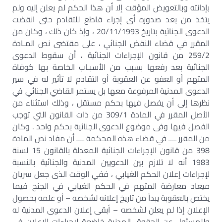
بإدانته وبالتعويض المؤقت إلا أن هذا الحكم لم يعلن إليه ولم
يتخذ من بعد صدوره أى إجراء قاطع للتقادم حتى انقضت
الدعوى الجنائية بتاريخ 20/11/1993 ، وإذ كان ذلك ، وكان من
المقرر في قضاء النقض الجنائي ، على مقتضى نص المـادة
259/2 من قانون الإجراءات الجنائية ، أن سقوط الدعوى
الجنائية بعد رفعها بسبب من الأسبـاب الخاصة بها كوفاة
المتهم أو العفو عن العقوبة أو التقادم لا تأثير له في سير
الدعوى المدنية المرفوعة معها بل يستمر القاضي الجنائي في
نظرها إلى أن يفصل فيها بحكم مستقل ، وذلك استثناء من
الأصل المقرر في المادة 309/1 من ذات القانون التي توجب
الفصل فيها وفى موضوع الدعوى الجنائية بحكم واحد . وكان
من المقرر ــــ في قضاء هذه المحكمة ــــ أن مفاد نص المادة
398 من قانون الإجراءات الجنائية المعدلة بالقانون 15 لسنة
1983 أنه لا تلازم بين الدعويين المدنية والجنائية بالنسبة
لإجراءات إعلان الحكم الغيابي ، ففي الوقت الذى جعل سريان
ميعاد معارضة المتهم في الحكم الغيابي في الجنح فيما
يختص بالعقوبة يبدأ من تاريخ إعلانه لشخصه – أو علمه بحصول
الإعلان إذا لم يعلن لشخصه – أبقى إعلان الدعوى المدنية له
وللمسئول عن الحقوق المدنية خاضعة لإجراءات الإعلان في