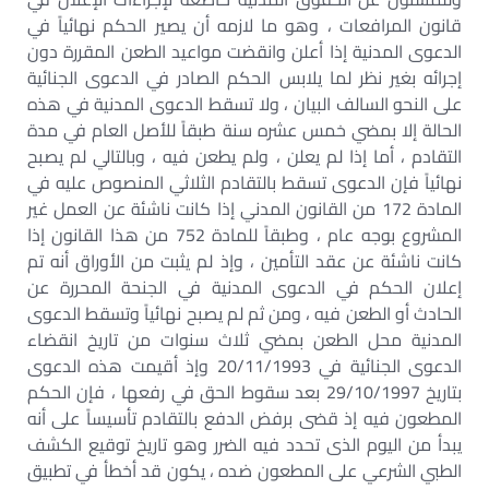
قانون المرافعات ، وهو ما لازمه أن يصير الحكم نهائياً في
الدعوى المدنية إذا أعلن وانقضت مواعيد الطعن المقررة دون
إجرائه بغير نظر لما يلابس الحكم الصادر في الدعوى الجنائية
على النحو السالف البيان ، ولا تسقط الدعوى المدنية في هذه
الحالة إلا بمضي خمس عشره سنة طبقاً للأصل العام في مدة
التقادم ، أما إذا لم يعلن ، ولم يطعن فيه ، وبالتالي لم يصبح
نهائياً فإن الدعوى تسقط بالتقادم الثلاثي المنصوص عليه في
المادة 172 من القانون المدني إذا كانت ناشئة عن العمل غير
المشروع بوجه عام ، وطبقاً للمادة 752 من هذا القانون إذا
كانت ناشئة عن عقد التأمين ، وإذ لم يثبت من الأوراق أنه تم
إعلان الحكم في الدعوى المدنية في الجنحة المحررة عن
الحادث أو الطعن فيه ، ومن ثم لم يصبح نهائياً وتسقط الدعوى
المدنية محل الطعن بمضي ثلاث سنوات من تاريخ انقضاء
الدعوى الجنائية في 20/11/1993 وإذ أقيمت هذه الدعوى
بتاريخ 29/10/1997 بعد سقوط الحق في رفعها ، فإن الحكم
المطعون فيه إذ قضى برفض الدفع بالتقادم تأسيساً على أنه
يبدأ من اليوم الذى تحدد فيه الضرر وهو تاريخ توقيع الكشف
الطبي الشرعي على المطعون ضده ، يكون قد أخطأ في تطبيق