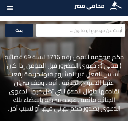
محامي مصر
الخدمات الق
المكتبة الق
بحث
حكم محكمة النقض رقم 3716 لسنة 69 قضائية
( مدنى ) : دعوى المضرور قبل المؤمن إذا كان
أساس الفعل غير المشروع فيها جريمة رفعت
عنها الدعوى الجنائية . أثره . وقف سريان
تقادمها طوال المدة التي تظل فيها الدعوى
الجنائية قائمة . عودة سريانه بانقضاء تلك
الدعوى بصدور حكم نهائي فيها أو لسبب آخر .