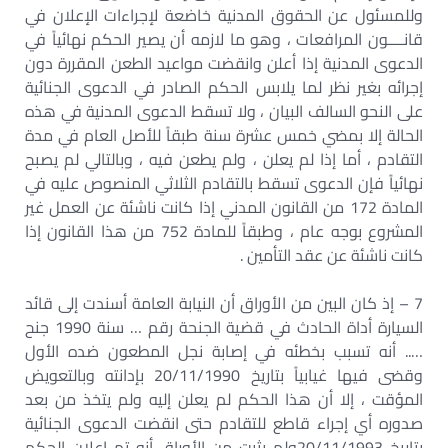
وللمسئول عن الحقوق المدنية خاضعة لإجراءات الإعلان في
قانــــون المرافعات ، وهو ما لازمه أن يصير الحكم نهائياً في
الدعوى المدنية إذا أعلن وانقضت مواعيد الطعن المقررة دون
إجرائه بغير نظر لما يلابس الحكم الصادر في الدعوى الجنائية
على النحو السالف البيان ، ولا تسقط الدعوى المدنية في هذه
الحالة إلا بمضي خمس عشرة سنة طبقاً للأصل العام في مدة
التقادم ، أما إذا لم يعلن ، ولم يطعن فيه ، وبالتالي لم يصبح
نهائياً فإن الدعوى تسقط بالتقادم الثلاثي المنصوص عليه في
المادة 172 من القانون المدني إذا كانت ناشئة عن العمل غير
المشروع بوجه عام ، وطبقاً للمادة 752 من هذا القانون إذا
كانت ناشئة عن عقد التأمين .
7 – إذ كان البين من الأوراق أن النيابة العامة أسندت إلى قائد
السيارة أداة الحادث في قضية الجنحة رقم … سنة 1990 جنح
….. أنه تسبب بخطئه في إصابة نجل المطعون ضده الأول
وقضى فيها غيابياً بتاريخ 20/11/1990 بإدانته وبالتعويض
المؤقت ، إلا أن هذا الحكم لم يعلن إليه ولم يتخذ من بعد
صدوره أي إجراء قاطع للتقادم حتى انقضت الدعوى الجنائية
بتاريخ 20/11/1993ولم يثبت من الأوراق أنه تم إعلان الحكم