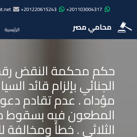
t.net
201220615243+
201103004317+
محامي مصر
الرئيسية
الجنائي بإلزام قائد الس
مؤداه . عدم تقادم دعو
المطعون فيه بسقوط حق 
الثلاثى . خطأ ومخالفة 