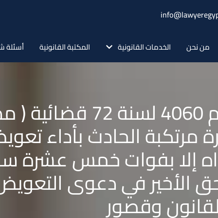
info@lawyeregyp
من نحن
الخدمات القانونية
المكتبة القانونية
أسئلة ش
حكم محكمة النقض رقم 4060
يارة مرتكبة الحادث بأداء تع
اه إلا بفوات خمس عشرة سن
الأخير في دعوى التعويض ا
للقانون وقصور