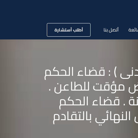
ائعة
أتصل بنا
أطلب أستشارة
 لسنة 72 قضائية ( مدنى ) : قضاء الحكم
ويض مؤقت للطاعن .
ة . قضاء الحكم
لنهائي بالتقادم