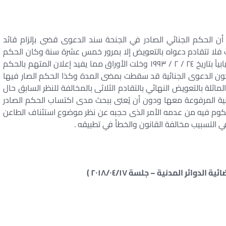
 الحكم الجنائي الصادر في الجنحة سند الدعوى قضى بإلزام قائد
 فلا تتقادم دعواه بالتعويض إلا بمرور خمس عشرة سنة وكان الحكم
المطعون فيه قد اجتزأ القول بأن الحكم الجنائي صدر غيابياً بتاريخ ٢٤ / ٢ / ١٩٩٣ وخلت الأوراق مما يفيد إعلان المتهم بالحكم
 وأقيمت الدعوى الماثلة في ٢٧ / ١١ / ١٩٩٩ فتكون الدعوى الجنائية قد سقطت بمضى المدة وكذا الحكم الصار فيها
ة بالتعويض النهائي بالتقادم الثلاثى بالمخالفة للنظر السابق حال
مدنية المرفوعة معها ودون أن يُعنى ببحث مدى اكتساب الحكم الصادر
كوم فيه من عدمه الأمر الذى حجبه عن نظر موضوع استئناف الطاعن
ي التسبيب مخالفة القانون والخطأ في تطبيقه .