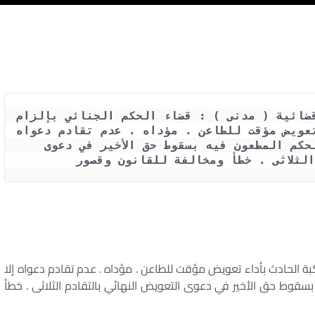
حكم محكمة النقض رقم 4060 لسنة 72 قضائية ( مدنى ) : قضاء الحكم الجنائي بإلزام 
قائد السيارة مرتكبة الحادث بأداء تعويض مؤقت للطاعن . مؤداه . عدم تقادم دعواه 
إلا بفوات خمس عشرة سنة . قضاء الحكم المطعون فيه بسقوط حق الأخير في دعوى 
لثلاثى . خطأ ومخالفة للقانون وقصور
كبة الحادث بأداء تعويض مؤقت للطاعن . مؤداه . عدم تقادم دعواه إلا
وط حق الأخير في دعوى التعويض النهائي بالتقادم الثلاثى . خطأ