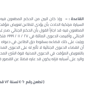
القاعدة : –
وإذ كان البين من الحكم المطعون فيه أن
السيارة مرتكبة الحادث بأن يؤدى للطاعن تعويض مؤقت
الجنائي
ورتبت على ذلك قضاءه بسقوط حق الطاعن في دعواه الماثل
أن انقضاء الدعوى الجنائية لا تأثير له على الدعوى ال
بالتعويض المؤقت في الدعوى المدنية قوة الشئ المح
والرد على أسبابه فإنه يكون قد عاره فضلاً عن القصور ف
( لطعن رقم ٤٠٦٠ لسنة ٧٢ قضائية الدوائر المدنية – جلسة ٢٠١٨/٠٤/١٧ )