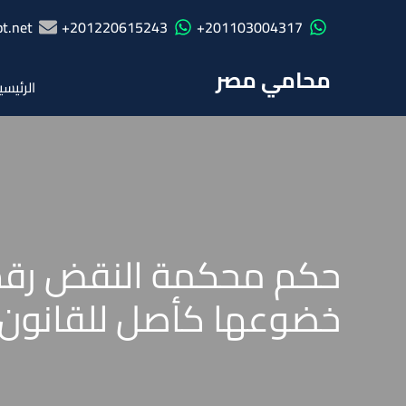
t.net
201220615243+
201103004317+
محامي مصر
الرئيسي
خضوعها كأصل للقانون ا