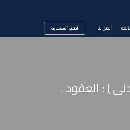
ائعة
أتصل بنا
أطلب أستشارة
سنة 70 قضائية ( مدنى ) : العقود .