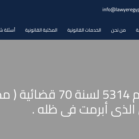
info@lawyeregyp
ة
من نحن
الخدمات القانونية
المكتبة القانونية
أسئلة ش
حكم محكمة النقض رقم 5314 ل
لذى أبرمت فى ظله .