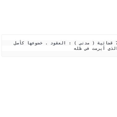
حكم محكمة النقض رقم 5314 لسنة 70 قضائية ( مدنى ) : العقود . خضوعها كأصل 
لذى أبرمت فى ظله 