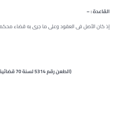
القاعدة : –
إذ كان الأصل فى العقود وعلى ما جرى به قضاء محكمة
(الطعن رقم 5314 لسنة 70 قضائية جلسة 2002/11/27 س 53 ع 2 ص 1106 ق 213)