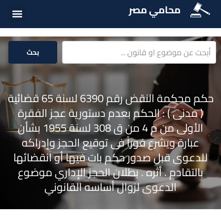
محامي مصر
أسئلة شائع
الخدمات الق
المكتبة الق
بحث
حكم محكمة النقض رقم 6390 لسنة 65 قضائية
( مدنى ) : الحكم بعدم دستورية عجز الفقرة
الأولى من م 4 من ق 308 لسنة 1955 بشأن
عبارة ويشرع فوراً فى ‏توقيع الحجز وإدراكه
للدعوى قبل صدور حكم بات فيها أو انقضائها
بالتقادم . أثره . بطلان الحجز ‏الإداري موضوع
الدعوى لزوال أساسه القانوني