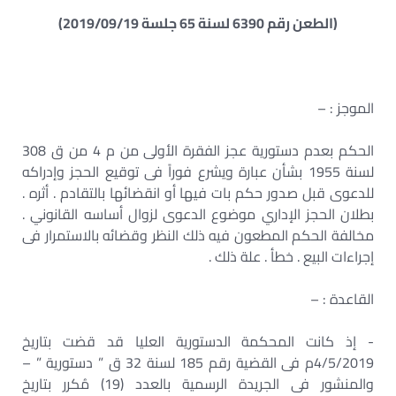
(الطعن رقم 6390 لسنة 65 جلسة 2019/09/19)
الموجز : –
الحكم بعدم دستورية عجز الفقرة الأولى من م 4 من ق 308
لسنة 1955 بشأن عبارة ويشرع فوراً فى ‏توقيع الحجز وإدراكه
للدعوى قبل صدور حكم بات فيها أو انقضائها بالتقادم . أثره .
بطلان الحجز ‏الإداري موضوع الدعوى لزوال أساسه القانوني .
مخالفة الحكم المطعون فيه ذلك النظر وقضائه ‏بالاستمرار فى
إجراءات البيع . خطأ . علة ذلك .
القاعدة : –
‏- إذ كانت المحكمة الدستورية العليا قد قضت بتاريخ
4/5/2019م فى القضية رقم 185 لسنة 32 ق ” ‏دستورية ” –
والمنشور فى الجريدة الرسمية بالعدد (19) مُكرر بتاريخ