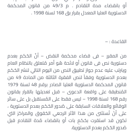
أو بانقضاء مدة التقادم . م 49/3 من قانون المحكمة
‏الدستورية العليا المعدل بقرار بق 168 لسنة 1998 .‏
القاعدة : –
من المقرر – فى قضاء محكمة النقض – أنَّ الحُكم بعدم
دستورية نص فى قانون أو لائحة هُو أمر ‏مُتعلق بالنظام العام
ويترتب عليه عدم جواز تطبيق النص من اليوم التالي لنشر الحُكم
بعدم الدستورية ‏وفقاً لنص الفقرة الثالثة من المادة 49 من
قانون المحكمة الدستورية العليا الصادر برقم 48 لسنة 1979
‏المُنطبقة ‏على واقعة الدعوى – قبل تعديلها بالقرار بقانون
رقم 168 لسنة 1998 – ليس فقط على المُستقبل بل ‏على سائر
الوقائع والعلاقات السابقة على صُدور الحُكم بعدم الدستورية ،
على أنْ تُستثنى من هذا الأثر ‏الرجعي الحُقوق والمراكز التي
تكون قد استقرت بحُكمٍ بات أو بانقضاء مُدة التقادم قبل
صُدور الحُكم ‏بعدم الدستورية.‏