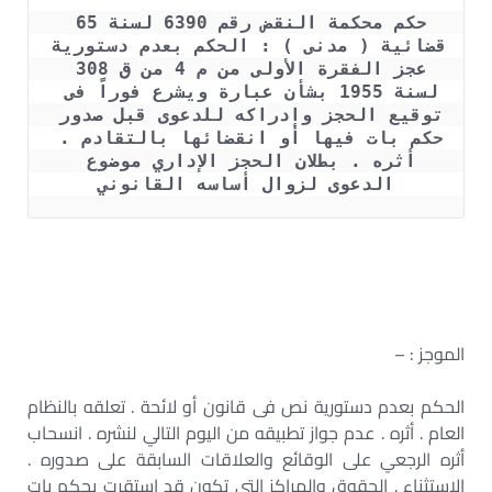
حكم محكمة النقض رقم 6390 لسنة 65 
قضائية ( مدنى ) : الحكم بعدم دستورية 
عجز الفقرة الأولى من م 4 من ق 308 
لسنة 1955 بشأن عبارة ويشرع فوراً فى 
‏توقيع الحجز وإدراكه للدعوى قبل صدور 
حكم بات فيها أو انقضائها بالتقادم . 
أثره . بطلان الحجز ‏الإداري موضوع 
الدعوى لزوال أساسه القانوني
الموجز : –
الحكم بعدم دستورية نص فى قانون أو لائحة . تعلقه بالنظام
العام . أثره . عدم جواز تطبيقه من ‏اليوم التالي لنشره . انسحاب
أثره الرجعي على الوقائع والعلاقات السابقة على صدوره .
الاستثناء . ‏الحقوق والمراكز التي تكون قد استقرت بحكم بات