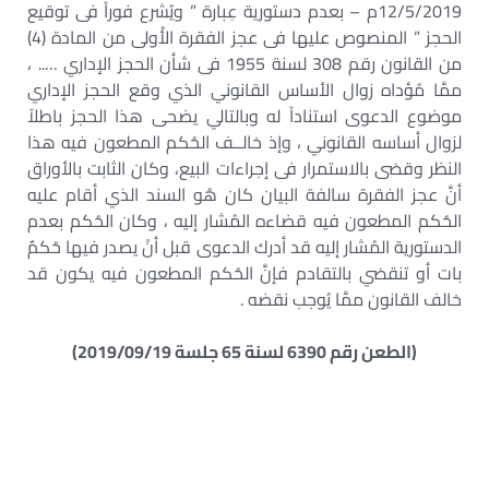
12/5/2019م – بعدم دستورية ‏عِبارة ” ويُشرع فوراً فى توقيع
الحجز ” المنصوص عليها فى عجز الفقرة الأُولى من المادة (4)
من ‏القانون رقم 308 لسنة 1955 فى شأن الحجز الإداري ….. ،
ممَّا مُؤداه زوال الأساس القانوني الذي ‏وقع الحجز الإداري
موضوع الدعوى استناداً له وبالتالي يضحى هذا الحجز باطلاً
لزوال أساسه القانوني ‏، وإذ خالــف الحُكم المطعون فيه هذا
النظر وقضى بالاستمرار فى إجراءات البيع، وكان الثابت بالأوراق
‏أنَّ عجز الفقرة سالفة البيان كان هُو السند الذي أقام عليه
الحُكم المطعون فيه قضاءه المُشار إليه ، ‏وكان الحُكم بعدم
الدستورية المُشار إليه قد أدرك الدعوى قبل أنْ يصدر فيها حُكمٌ
بات أو تنقضي بالتقادم ‏فإنَّ الحُكم المطعون فيه يكون قد
خالف القانون ممَّا يُوجب نقضه . ‏
(الطعن رقم 6390 لسنة 65 جلسة 2019/09/19)