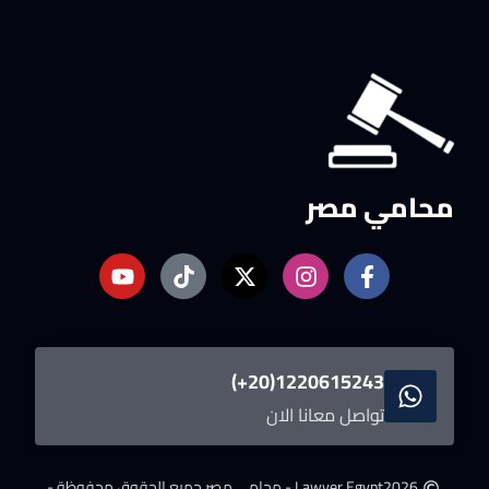
محامي مصر
1220615243(20+)
تواصل معانا الان
2026
Lawyer Egypt - محامى مصر.
جميع الحقوق محفوظة -