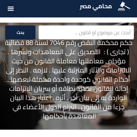
محامي مصر
أسئلة شائع
الخدمات الق
المكتبة الق
بحث
حكم محكمة النقض رقم 7046 لسنة 88 قضائية
( تجارى ) : التصديق على المعاهدات ونشرها .
مؤداه . معاملتها معاملة القانون من حيث
الالتزامات والآثار المترتبة عليها . لازمه . النظر إلى
أحكام القانون كوحدة واحدة مكملة لبعضها .
إحالة القانون تحديد نطاقه أو سريان الاتزامات
الواردة به إلى بيان آخر . أثره . اعتبار هذا البيان
جزءا من القانون . التزام الدول الأعضاء في
المعاهدة بأحكامها