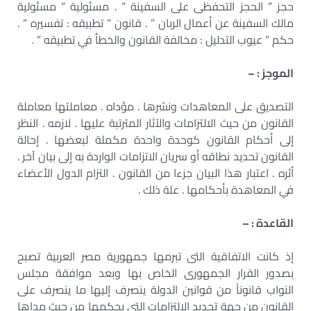
حجز ” الحجز التحفظى على السفينة ” . مسئولية ” مسئولية
مالك السفينة عن أعمال الربان ” . قانون ” تطبيقه : تفسيره ” .
حكم ” عيوب التدليل : مخالفة القانون والخطأ في تطبيقه ” .
الموجز : –
التصديق على المعاهدات ونشرها . مؤداه . معاملتها معاملة
القانون من حيث الالتزامات والآثار المترتبة عليها . لازمه . النظر
إلى أحكام القانون كوحدة واحدة مكملة لبعضها . إحالة
القانون تحديد نطاقه أو سريان الاتزامات الواردة به إلى بيان آخر .
أثره . اعتبار هذا البيان جزءا من القانون . التزام الدول الأعضاء
في المعاهدة بأحكامها . علة ذلك .
القاعدة : –
إذ كانت الاتفاقية التى تبرمها جمهورية مصر العربية تصبح
بصدور القرار الجمهورى الخاص بها وبعد موافقة مجلس
النواب قانوناً من قوانين الدولة ينصرف إليها ما ينصرف على
القانون من جهة تحديد الالتزامات التى يحكمها من حيث مداها