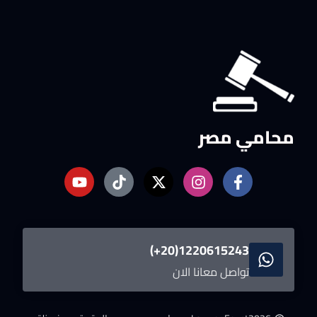
محامي مصر
1220615243(20+)
تواصل معانا الان