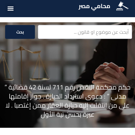
محامي مصر
أسئلة شائع
الخدمات الق
المكتبة الق
بحث
حكم محكمة النقض رقم 711 لسنة 42 قضائية ”
مدنى ” : دعوى استرداد الحيازة . جواز إقامتها
على من انتقلت إليه حيازة العقار ممن إغتصبا . لا
عبرة بحسن نية الأول