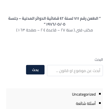
” الطعن رقم ٧١١ لسنة ٤٢ قضائية الدوائر المدنية – جلسة
١٩٧٦/٠٥/٠٥ “
مكتب فنى ( سنة ٢٧ – قاعدة ٢٠٤ – صفحة ١٠٦٣ )
البحث
بحث
Uncategorized
أسئلة شائعة