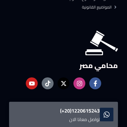
المواضيع القانونية
محامي مصر
1220615243(20+)
تواصل معانا الان