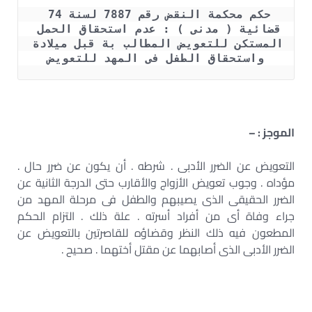
حكم محكمة النقض رقم 7887 لسنة 74 
قضائية ( مدنى ) : عدم استحقاق الحمل 
المستكن للتعويض المطالب بة قبل ميلادة 
واستحقاق الطفل فى المهد للتعويض
الموجز : –
التعويض عن الضرر الأدبى . شرطه . أن يكون عن ضرر حال .
مؤداه . وجوب تعويض الأزواج والأقارب حتى الدرجة الثانية عن
الضرر الحقيقى الذى يصيبهم والطفل فى مرحلة المهد من
جراء وفاة أى من أفراد أسرته . علة ذلك . التزام الحكم
المطعون فيه ذلك النظر وقضاؤه للقاصرتين بالتعويض عن
الضرر الأدبى الذى أصابهما عن مقتل أختهما . صحيح .