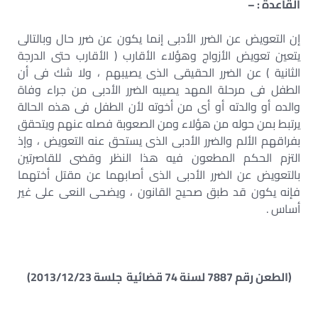
القاعدة : –
إن التعويض عن الضرر الأدبى إنما يكون عن ضرر حال وبالتالى
يتعين تعويض الأزواج وهؤلاء الأقارب ( الأقارب حتى الدرجة
الثانية ) عن الضرر الحقيقى الذى يصيبهم ، ولا شك فى أن
الطفل فى مرحلة المهد يصيبه الضرر الأدبى من جراء وفاة
والده أو والدته أو أى من أخوته لأن الطفل فى هذه الحالة
يرتبط بمن حوله من هؤلاء ومن الصعوبة فصله عنهم ويتحقق
بفراقهم الألم والضرر الأدبى الذى يستحق عنه التعويض ، وإذ
التزم الحكم المطعون فيه هذا النظر وقضى للقاصرتين
بالتعويض عن الضرر الأدبى الذى أصابهما عن مقتل أختهما
فإنه يكون قد طبق صحيح القانون ، ويضحى النعى على غير
أساس .
(الطعن رقم 7887 لسنة 74 قضائية جلسة 2013/12/23)