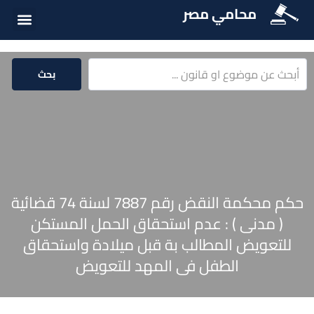
محامي مصر
أسئلة شائع
الخدمات الق
المكتبة الق
بحث
حكم محكمة النقض رقم 7887 لسنة 74 قضائية
( مدنى ) : عدم استحقاق الحمل المستكن
للتعويض المطالب بة قبل ميلادة واستحقاق
الطفل فى المهد للتعويض