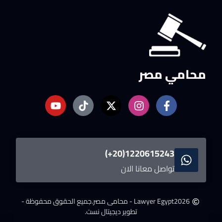
محامي مصر
1220615243(20+)
تواصل معانا الان
2026
Lawyer Egypt - محامى مصر.
جميع الحقوق محفوظة -
تطوير ديجيتال نست.