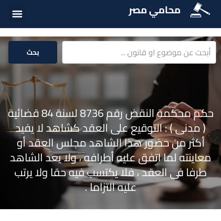
محامي مصر
الخدمات الق
المكتبة الق
بحث
حكم محكمة النقض رقم 8736 لسنة 84 قضائية
( مدنى ) : التوقيع على العقد كشاهد لا يفيد
أكثر من حضور هذا الشاهد مجلس العقد أو
معاينته لما اتفق عليه أطرافه ، ولا يعد الشاهد
طرفا فى العقد ، فلا يكتسب فيه حقا ولا يرتب
عليه التزاما .