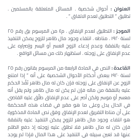
العنوان :
أحوال شخصية . المسائل المتعلقة بالمسلمين .
تطليق ” التطليق لعدم الاتفاق ” .
الموجز :
التطليق لعدم الإنفاق . م٤ من المرسوم بق رقم ٢٥
لسنة ١٩٢٠ . مناطه . انتفاء وجود مال ظاهر للزوج يمكن التنفيذ
عليه بالنفقة وعدم إدعاء الزوج العسر أو اليسر وإصراره على
عدم الإنفاق على زوجته . استظهار ذلك من مسائل الواقع .
القاعدة :
النص في المادة الرابعة من المرسوم بقانون رقم ٢٥
لسنة ١٩٢٠ ببعض أحكام الأحوال الشخصية على أنه ” إذا امتنع
الزوج عن الإنفاق على زوجته فإن كان له مال ظاهر نُفِّذ الحكم
عليه بالنفقة من ماله فإن لم يكن له مال ظاهر ولم يقل أنه
معسر أو موسر ولكن أصر على عدم الإنفاق طلَّق عليه القاضى
في الحال يدل وعلى ما هو مقرر في قضاء هذه المحكمة
على أن مناط التفريق لعدم الإنفاق وفق نص المادة المذكورة
هو انتفاء وجود مال ظاهر للزوج يمكن التنفيذ عليه بالنفقة
فإن كان له مال ظاهر فلا تطلق عليه زوجته إذ دفع الظلم
عنها قد تعين سبيله في التنفيذ على هذا المال فإذا لم يوجد