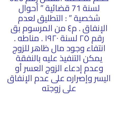
لسنة 71 قضائية ” أحوال
شخصية ” : التطليق لعدم
الإنفاق . م٤ من المرسوم بق
رقم ٢٥ لسنة ١٩٢٠ . مناطه .
انتفاء وجود مال ظاهر للزوج
يمكن التنفيذ عليه بالنفقة
وعدم إدعاء الزوج العسر أو
اليسر وإصراره على عدم الإنفاق
على زوجته