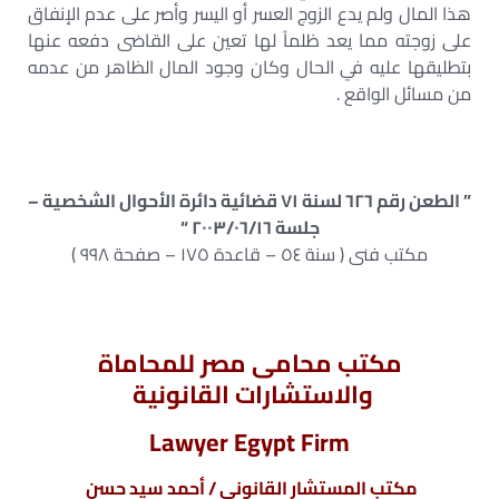
هذا المال ولم يدع الزوج العسر أو اليسر وأصر على عدم الإنفاق
على زوجته مما يعد ظلماً لها تعين على القاضى دفعه عنها
بتطليقها عليه في الحال وكان وجود المال الظاهر من عدمه
من مسائل الواقع .
” الطعن رقم ٦٢٦ لسنة ٧١ قضائية دائرة الأحوال الشخصية –
جلسة ٢٠٠٣/٠٦/١٦ “
مكتب فنى ( سنة ٥٤ – قاعدة ١٧٥ – صفحة ٩٩٨ )
مكتب محامى مصر للمحاماة
والاستشارات القانونية
Lawyer Egypt Firm
مكتب المستشار القانونى / أحمد سيد حسن