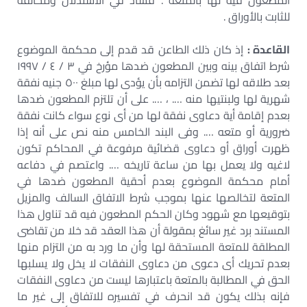
المطعون فيه لها بالمتعة . فساد في الاستدلال ومخالفة
للثابت بالأوراق .
القاعدة :
إذ كان ذلك الطاعن قد قدم إلى محكمة الموضوع
شرط اتفاق بينه وبين المطعون ضدها مؤرخ في ٣ / ٤ / ١٩٩٧
بعد طلاقه لها تضمن التزامه بأن يؤدى لها مبلغ ٥٠٠ جنيه نفقة
شهرية لها ولبنتيها منه …. ، …. على أن تلتزم المطعون ضدها
بعدم إقامة أية دعاوى نفقة لها من أى نوع سواء كانت نفقة
ضرورية أو متعه …. وفى البند الخامس منه نص على أنه إذا
ظهرت أوراق أو دعاوى قضائية مرفوعة في المحاكم تكون
لاغيه ولا يعمل بها من ساعة تاريخه …. واعتصم في دفاعه
أمام محكمة الموضوع بعدم أحقية المطعون ضدها في
المتعة لتخالصها عنها بموجب شرط الاتفاق السالف والمزيل
بتوقيعها مع شهود وكان الحكم المطعون فيه قد تناول هذا
المستند برد غير سائغ بمقولة أن هذا العقد قد خلا من تقاضى
المطلقة للمتعة المستحقة لها وأن ما ورد به من التزام منها
بعدم تحريك أى دعوى من دعاوى النفقات لا يخل ولا يسلبها
الحق في المطالبة بالمتعة باعتبارها ليست من دعاوى النفقات
فإنه بذلك يكون قد انحرف في تفسيره للاتفاق إلى غير ما