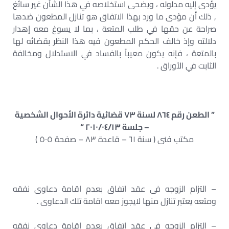
يؤدى إليه مدلوله ، ويضحى استخلاصه في هذا الشأن غير سائغ
, ذلك أن مؤدى ما ورد بهذا الاتفاق هو تنازل المطعون ضدها
صراحة عن حقها في طلب المتعة ، بما لا يسوغ معه إهدار
دلالته وإذ خالف الحكم المطعون فيه هذا النظر بقضائه لها
بالمتعة ، فإنه يكون معيباً بالفساد في الاستدلال ومخالفة
الثابت في الأوراق .
” الطعن رقم ٨٦٤ لسنة ٧٣ قضائية دائرة الأحوال الشخصية
– جلسة ٢٠١٠/٠٤/١٣ “
مكتب فنى ( سنة ٦١ – قاعدة ٨٣ – صفحة ٥٠٥ )
– التزام الزوجه فى عقد اتفاق بعدم اقامة دعاوى نفقه
ومتعه يعتبر تنازل منها لايجوز معه اقامة تلك الدعاوى .
– التزام الزوجه فى عقد اتفاق بعدم اقامة دعاوى نفقه