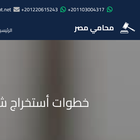
t.net
201220615243+
201103004317+
محامي مصر
الرئيسي
خطوات أستخراج شه