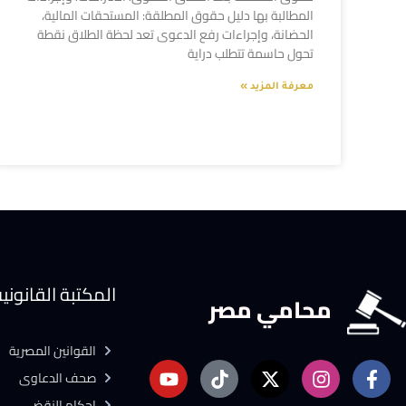
المطالبة بها دليل حقوق المطلقة: المستحقات المالية،
الحضانة، وإجراءات رفع الدعوى تعد لحظة الطلاق نقطة
تحول حاسمة تتطلب دراية
معرفة المزيد »
المكتبة القانوني
محامي مصر
القوانين المصرية
صحف الدعاوى
احكام النقض