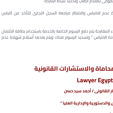
القومى لمقدم الطلب وتحديد نشاط الشركة .
 الالتباس والانتظار مراجعة السجل التجارى للتأكد من التباس
المقترحة يتم دفع الرسوم الخاصة بالخدمة باستخدام بطاقة الائتمان
ادة الالتباس ” وتسديد الرسوم هناك ويتم بعدها أستلام شهادة عدم
باس , خطوات أستخراج شهادة عدم الالتباس ,
اماة والاستشارات القانونية
Lawyer Egypt
 القانونى / أحمد سيد حسن
والدستورية والإدارية العليا “