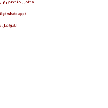
محامى متخصص فى تأ
(whats app ) واتس أب : 201220615243+
للتواصل : 04317