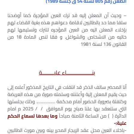
الطعن رقم 805 لسنة 54 ق جلسة 1989)
– وحيث أن المعلن إليه قد ترك العين المؤجرة كما أوضحنا
سلفا مما حد بالطالبين لاقامة دعواهم هذه بغية القضاء لهم
بإخلاء المعلن اليه من العين المؤجره للترك وتسليمها لهم
خاليه من الاشخاص والشواغل. و فقا لنص المادة 18 من
القانون 136 لسنة 1981
بنـــــــــــــــــاء عليــــــــة
أنا المحضر سالف الذكر قد انتقلت في التاريخ المذكور أعلاه إلى
حيث يقيم المعلن إلية وأعلنته وسلمته صورة من هذه العريضة
وكلفتة بضرورة الحضور أمام محكمة ……………. وذلك بجلستها
التي ستنعقد بها علنا صباح يوم الموافق / / 2025 م امام
الدائرة ( ) من الساعة الثامنة صباحاً
وما بعدها لسماع الحكم
علية:-
-باخلاء العين محل عقد الإيجار المحرر بينه وبين مورث الطالبين