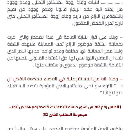
………………. لاثبات وفاة زوجة المستأجر الأصلى وعدم وجود
من يمتد اليه عقد الإيجار قانونا وعدم وجود من يقيم
بالشقةعين النزاع من تاريخ وفاه زوجة المستأجر الأصلى حتى
تاريخ تحرير المحضر المذكور .
– وبناء على قرار النيابة العامة فى هذا المحضر والتى امرت
بمعاينة الشقة موضوع النزاع تمت المعاينة علىهذه الشقة
وثبت محرر المعاينة انها مغلقة وعدم تواجد احد بها الامر الذى
يثبت ان المعلن اليها ليس لها حق الأمتداد القانونى لتخليها عن
الأقامة بالشقة موضوع الدعوى واستغنت عنها .
– وحيث انه من المستقر علية فى القضاء محكمة النقض ان
:-
” الترك هو تخلى مستاجر العين المؤجرة بقصد الاستغناء
عنها نهائيا ”
( الطعن رقم 782 س 46 ق جلسة 21/3/1981 قاعدة رقم 164 ص 890 –
مجموعة المكتب الفنى 32)
ولكون العين المؤجرة موضوع الدعوى على هذا الحال الامر