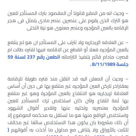
– وحيث انه من المقرر قانونا أن المقصود بترك المستأجر للعين
هو الترك الذى يقوم على عنصرين عنصر مادى يتمثل فى هجر
الإقامه بالعين المؤجره وعنصر معنوى هو نية التخلى
– عن العلاقه الإيجاريه ولا تترتب على المستأجر ان هو لم ينتفع
بالعين المؤجره فعلا أو انقطع عن الاقامه فيها لفتره طالت ام
قصرت مادام قائم بتنفيذ التزاماته
الطعن رقم 237 لسنة 59
جلسة 8/11/1989 .
– وحيث أن المعلن اليه قد انتقل منذ فتره طويلة للإقامة
بعقاراخر تاركن العين المؤجره غير منتفع بها فى حين أن أساس
العلاقة لإيجاريه هو الانتفاع بالعين المؤجرة وهو غير منتفع
بها ثمة انتفاع ولئن كان استخلاص ترك المستأجر للعين
المؤجرة بعنصريه وتخليه عنها وتقدير أقوال الشهود
واستخلاص الواقع منها هو ما تستقل به محكمه الموضوع إلا
أن ذلك مشروط بان يكون هذا الاستخلاص سائغا غير مخالف
للثابت بالأوراق ولا يتنافى مع مدلول ما أخذت به أقوالهم
(