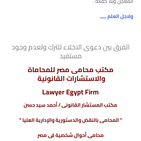
المعجل وبلا كفالة .
ولاجل العلم ,,,,,
الفرق بين دعوى الاخلاء للترك ولعدم وجود
مستفيد
مكتب محامى مصر للمحاماة
والاستشارات القانونية
Lawyer Egypt Firm
مكتب المستشار القانونى / أحمد سيد حسن
” المحامى بالنقض والدستورية والإدارية العليا “
محامى أحوال شخصية فى مصر