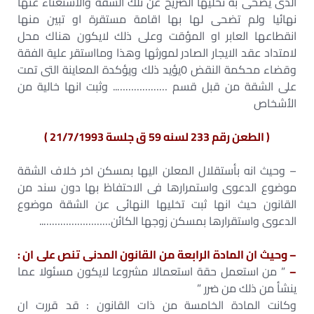
الذى يضحى به تخليها الصريح عن تلك الشقة والاستغناء عنها
نهائيا ولم تضحى لها بها اقامة مستقرة او تبين منها
انقطاعها العابر او المؤقت وعلى ذلك لايكون هناك محل
لامتداد عقد الايجار الصادر لمورثها وهذا ومااستقر علية الفقة
وقضاء محكمة النقض 0يؤيد ذلك ويؤكدة المعاينة التى تمت
على الشقة من قبل قسم ……………….. وثبت انها خالية من
الأشخاص
( الطعن رقم 233 لسنه 59 ق جلسة 21/7/1993 )
– وحيث انه بأستقلال المعلن اليها بمسكن اخر خلاف الشقة
موضوع الدعوى واستمرارها فى الاحتفاظ بها دون سند من
القانون حيث انها ثبت تخليها النهائى عن الشقة موضوع
الدعوى واستقرارها بمسكن زوجها الكائن……………………..
– وحيث ان المادة الرابعة من القانون المدنى تنص على ان :
–
” من استعمل حقة استعمالا مشروعا لايكون مسئولا عما
ينشأ من ذلك من ضرر ”
وكانت المادة الخامسة من ذات القانون : قد قررت ان