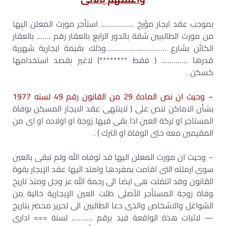
بموجب عقد ايجار مؤرخ …………….. استأجر مورث المعلن اليها
من مورث الطالببين شقة بالدور الرابع بالعقار رقم ……. بالعقار
الكائن بشارع …………………………وذلك بقيمة ايجارية شهرية
قدرها …………. ( فقط ********) لاغير بقصد استخدامها
كسكن .
– وحيث ان نص المادة 29 من القانون رقم 49 لسنه 1977
بشأن الاماكن تنص على ( لاينتهى عقد الايجار المسكن بوفاة
المستاجر او تركة العين اذا بقى فيها زوجة او اولاده او اى من
المقيمين معه حتى الوفاة او الترك ) .
– وحيث ان مورث المعلن اليها قد توفاه الله ولم تبقى بالعين
سوى ارملته التى اقامت بمفردها وامتد اليها عقد الإيجار بقوة
القانون وقد اتنقلت هى ايضا الى رحمة الله عز وجل ومنذ تاريخ
وفاة زوجة المستأجر الأصلى ظلت العين الإيجارية خالية من
الشواغل والاشخاص والذى دعا الطالبين الى تحرير محضر بتاريخ
— لاثبات هذة الواقعة قيد برقم ……….. لسنة === ادارى