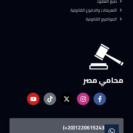
صيغ العقود
التعريفات والدفوع القانونية
المواضيع القانونية
محامي مصر
1220615243(20+)