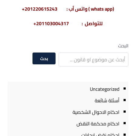
(whats app ) واتس أب : 201220615243+
للتواصل : 201103004317+
البحث
بحث
Uncategorized
أسئلة شائعة
احكام الاحوال الشخصية
احكام محكمة النقض
احكام نقض ايجارات