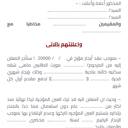
المذكور أعلاة وأعلنت : –
السيد/ ……………………………………………..
السيد/ ……………………………………………..
والمقيمين
………………………..
مخاطبا مع
…………………………….
واعلنتهم بالاتى
– بموجب عقد أيجار مؤرخ في / / 20000 ا ستأجر المعلن
إليه من المرحوم/ ……………… مورث الطالبين ماهى شقه
سكنيه كائنه بناحية …………………………….. وذلك بإيجار شهري
قدرة …………….. (( ………………………..)) تدفع مقدم أول كل
شهر
– وحيث ان المعلن اليه قد ترك العين المؤجرة تركا نهائيا منذ
اكثر من ……………….. عام دون استعمال مما حذا بالمنذر
بإنذاره بتسليم العين المؤجره لتركها وعدم الإنتفاع بها بموجب
الإنذار الرقيم ………. لسنة …………….. محضرى ……………..
والمعلن بتاريخ …………………….