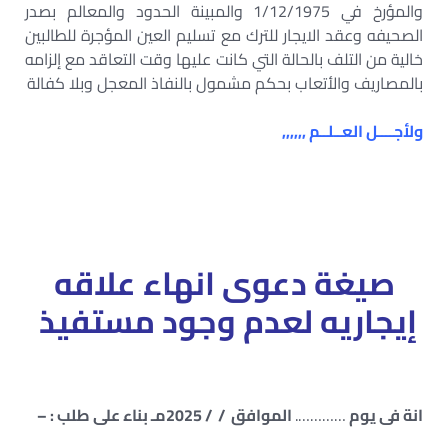
والمؤرخ في 1/12/1975 والمبينة الحدود والمعالم بصدر
الصحيفه وعقد الايجار للترك مع تسليم العين المؤجرة للطالبين
خالية من التلف بالحالة التي كانت عليها وقت التعاقد مع إلزامه
بالمصاريف والأتعاب بحكم مشمول بالنفاذ المعجل وبلا كفالة
ولأجــــل العــلــم ,,,,,,
صيغة دعوى انهاء علاقه
إيجاريه لعدم وجود مستفيذ
انة فى يوم
………….
الموافق / / 2025مـ بناء على طلب : –