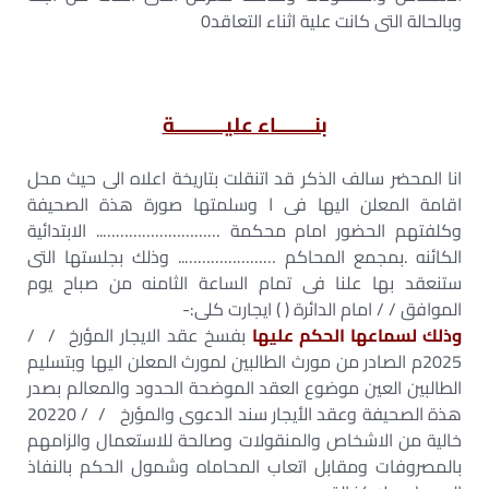
وبالحالة التى كانت علية اثناء التعاقد0
بنـــــــاء عليـــــــــة
انا المحضر سالف الذكر قد اتنقلت بتاريخة اعلاه الى حيث محل
اقامة المعلن اليها فى ا وسلمتها صورة هذة الصحيفة
وكلفتهم الحضور امام محكمة ……………………….. الابتدائية
الكائنه .بمجمع المحاكم ………………….. وذلك بجلستها التى
ستنعقد بها علنا فى تمام الساعة الثامنه من صباح يوم
الموافق / / امام الدائرة ( ) ايجارت كلى:-
وذلك لسماعها الحكم عليها
بفسخ عقد الايجار المؤرخ / /
2025م الصادر من مورث الطالبين لمورث المعلن اليها وبتسليم
الطالبين العين موضوع العقد الموضحة الحدود والمعالم بصدر
هذة الصحيفة وعقد الأيجار سند الدعوى والمؤرخ / / 20220
خالية من الاشخاص والمنقولات وصالحة للاستعمال والزامهم
بالمصروفات ومقابل اتعاب المحاماه وشمول الحكم بالنفاذ