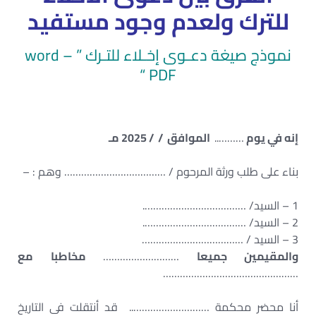
للترك ولعدم وجود مستفيد
نموذج صيغة دعـوى إخـلاء للتـرك ” word –
PDF “
إنه في يوم
………..
الموافق / / 2025 مـ
بناء على طلب ورثة المرحوم / ……………………………… وهم : –
1 – السيد/ ……………………………….
2 – السيد/ ……………………………….
3 – السيد / ………………………………
والمقيمين جميعا
………………………
مخاطبا مع
…………………………………………
أنا محضر محكمة ……………………….. قد أنتقلت فى التاريخ