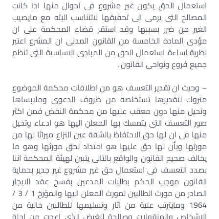
استعمال الحق يكون غير مشروع فى احوال منها اذا كانت
المصالح التى يرمى الى تحقيقها لاتتناسب البته مع مايصيب
الغير من ضرر بسببها وقد استقر قضاء المحكمة على ان
مؤدى المادة الخامسة من القانون المدنى ان المشرع اعتبر
نظرية اساءة استعمال الحق من المبادى الاساسية التى تنظم
جميع فروع ونواحى القانون .
– وحيث ان تقدير التعسف هو من اطلاقات محكمة الموضوع
متروك لتقديرها تستخلصة من ظروف الدعوى وملابساها
وتحيل منها دون معقب عليها من محكمة النقض فمن اكثر
صور التعسف التى يتمسك بها المعلن اليها هو ادعاء وتخيل
منها فى ان لها حق الاحتفاظ بالشقة عين النزاع ميراثا لها من
مورثها وبأن لها حق عليها هو امتداد لحق مورثها وهو ما
يخالف صحيح القانون والواقع بالتالى يتبين لهيئة المحكمة اننا
بصدد التعسف فى استعمال حق غير مشروع غير جدير بحماية
القانون موجب الحكم بطلبات المدعين بفسخ عقد الايجار
الصادر من مورث الطالبين لمورث المعلن اليها والمؤرخ 1 / 3 /
1964 ومايترتب علية من اثار وتسليمها للطالبين خالية من
الاشخاص والمنقولات وصالحة للغرض الذى اعدت من اجلة