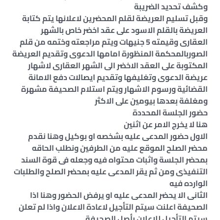
وكشف تحديد الضريبة
وقبل تسليم العريضة لقلم المحضرين لاعلانها يتم كتابة
العريضة بالقلم الاسود على عقد اخضر خاص بالشهر
العقارى وقيمته 5 جنيهات ويتم مراجعته وختمه من قلم
الصوربالمحكمة المنظورة امامها الدعوى وتقديم العريضة
المكتوبة على العقد الاخضر الى الشهر العقارى لاشهار
عريضة الدعوى وتغليفها وتقديم ايصالات دفع الامانة
القضائية ورسوم الاشهار ويتم استلام الصحيفة مشهرة
ومغلفة بعدها بيومين على الاكثر
حضور الجلسة المحددة
هنا لا يخرج الامر عن اثنين
الاول حضور المدعى عليه بشخصه او بوكيل وهنا نقدم
محضر الصلح الموقع عليه من الطرفين ونطلب الحاقه
بمحضر الجلسة واثبات محتواه فيه وجعله فى قوة السند
التنفيذى ومن ثم يقر المدعى عليه بمحضر الصلح والطلبات
الوارده فيه
الثانى الا يحضر المدعى عليه او يرفض الحضور وهنا اذا
الصحيفة اعلنت سيتم التأجيل لاعادة الاعلان واذا لم تعلن
سيتم التأجيل للاعلان بأصل الصحيفة