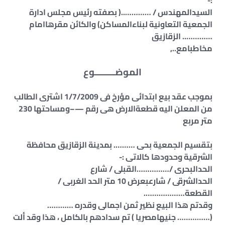
:-
السيدالمهندس / …………..( بصفته رئيس مجلس ادارة
الجمعية التعاونية لبناءالمساكن) والكائن مقرهاامام
………….. الزقازيق
مخاطبامع..,
الموضــــــــوع
بموجب عقد بيع ابتدائى مؤرخ فى 1/7/2009 اشترى الطالب
من المعلن اليه قطعةالارض هى رقم —–ومساحتها 230
متر مربع
بتقسيم الجمعية بحى ………. بمدينة الزقازيق محافظة
الشرقية وحدودها كالاتى :-
الحدالبحرى /……………القبلى / شارع
الحدالشرقى / شارعبعرض 10 متر الحد الغربى /
القطعة……………….
وقدتم هذا البيع نظير ثمن اجمالى وقدره …………
(…………… جنيهامصريا ) تم سدادهم بالكامل ، هذا وقد ألت