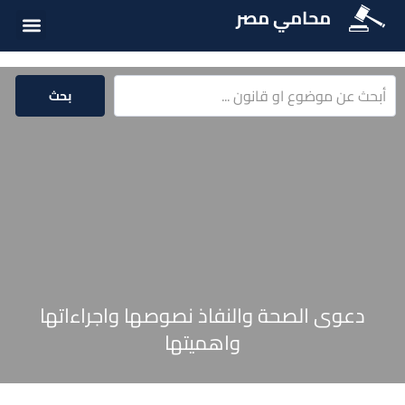
محامي مصر
أسئلة شائع
الخدمات الق
المكتبة الق
بحث
دعوى الصحة والنفاذ نصوصها واجراءاتها
واهميتها