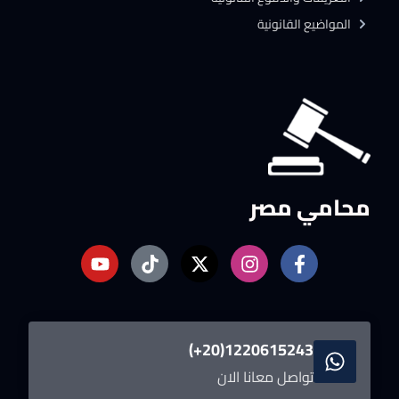
المواضيع القانونية
محامي مصر
1220615243(20+)
تواصل معانا الان