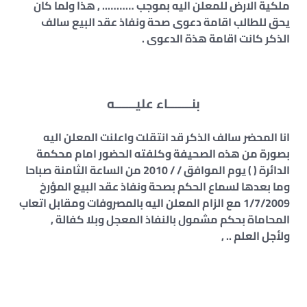
ملكية الارض للمعلن اليه بموجب ……….. , هذا ولما كان
يحق للطالب اقامة دعوى صحة ونفاذ عقد البيع سالف
الذكر كانت اقامة هذة الدعوى .
بنـــــــاء عليــــــه
انا المحضر سالف الذكر قد انتقلت واعلنت المعلن اليه
بصورة من هذه الصحيفة وكلفته الحضور امام محكمة
الدائرة ( ) يوم الموافق / / 2010 من الساعة الثامنة صباحا
وما بعدها لسماع الحكم بصحة ونفاذ عقد البيع المؤرخ
1/7/2009 مع الزام المعلن اليه بالمصروفات ومقابل اتعاب
المحاماة بحكم مشمول بالنفاذ المعجل وبلا كفالة ,
ولأجل العلم .. ,