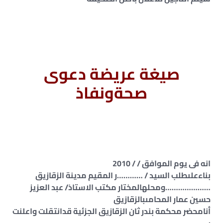
صيغة عريضة دعوى
صحةونفاذ
انه فى يوم الموافق / / 2010
بناءعلىطلب السيد / …………ر المقيم مدينة الزقازيق
…………………ومحلهالمختار مكتب الاستاذ/ عبد العزيز
حسين عمار المحامىبالزقازيق
أنامحضر محكمة بندر ثان الزقازيق الجزئية قدانتقلت واعلنت