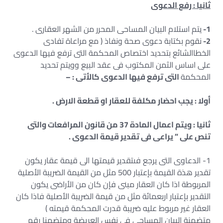
ثانيا : رفع الدعوى
1-
يتم استلام البيان المساحى المحرر من الشهر العقارى .
2-
نقوم بكتابة دعوى صحة ونفاذ ( مع مراعاة تفادى
الخطاالشائع بتحديد اختصاص المحكمة التى ترفع فيها الدعوى
على اساس الثمن المكتوب فى عقد البيع وويتم تحديد
المحكمة
التى ترفع فيها الدعوى كالأتى : –
أولا : يجب احضار مكلفة للعقار او قطعة الارض .
ثانيا : ويتم اعمال المادة 37 من قانون المرافعات والتى
تنص على ” يراعى فى تقدير قيمة الدعوى .
1- الدعاوى التى يرجع فىتقدير قيمتها الى قيمة عقار يكون
تقدير هذة القيمة بإعتبار 500 مثل من القيمة الضريبة الأصلية
المربوطة اذا كان العقار مبنى فإن كان من الأراضى يكون
التقدير بإعتبار اربعمائة مثل من قيمة الضريبة الأصلية فاذا كان
العقار غير مربوط عليه ضريبة قدرت المحكمة قيمته )
متضمنة البيان المساحى فى نفس العريضة ومتضمنا رقم