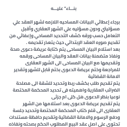
بنـــاء” عليـــه
برجاء إعطائي البيانات المساحيه اللازمه لشهر العقد علي
مسؤليتي ودون مسؤليه علي الشهر العقاري وأقبل
التعامل حسب ورقه كشف التحديد المساحي وإعفائي من
تقديم صوره العقد الإبتدائي حيث يتعذر تقديمه .
بعد استلام البيان المساحى يتم كتابة عريضة دعوى صحة
ونفاذ متضمنة بيانات العقد والبيان المساحى ورقمه
وتقديمها مع البيان المساحى الى الشهر العقارى
للمراجعة وختم عريضة الدعوى بختم قابل للشهر وتقدير
الامانة القضائية
يتم تقديم طلب بكشف ربط وتحديد للشقة الى مصلحة
الضرائب العقارية واهميته فى تحديد المحكمة المختصة
نوعيا بنظر الدعوى هل كلى ام جزئى
يتم تقديم عريضة الدعوى بعد استلامها من الشهر
العقارى الى قلم كتاب المحكمة المختصة وتحديد جلسة
ودفع الرسوم والامانة القضائية وتقديم حافظة مستندات
تحتوى على اصل عقد البيع المطلوب الحكم بصحته ونفاذه