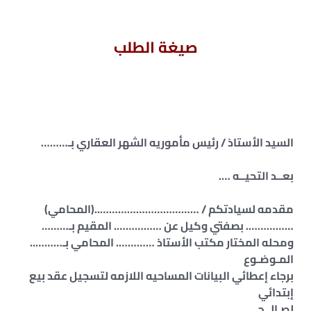
صيغة الطلب
السيد الأستاذ / رئيس مأموريه الشهر العقاري بـ………
بعــد التحيــه ….
مقدمه لسيادتكم / ……………………………..(المحامي)
……………. بصفتي وكيل عن ……………. المقيم بـ………
ومحله المختار مكتب الأستاذ …………. المحامي بـ………..
المـوضـوع
برجاء إعطائي البيانات المساحيه اللازمه لتسجيل عقد بيع
إبتدائي
لصـالــح