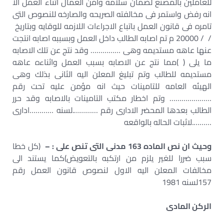
للعاملين بالمصنع لضمان سلامه وامن العمال اثناء العمل الا
انه رفض واستمر فى مخالفته الصريحه والصارخه للنصوص التى
تامره فى قانون العمل باتباع الاجراءات اللازمه للوقايه وبتاريخ
/ / 20000 م تم اصابه الطالب داخل العمل وبسببه اصابه انتجت
عنها عاهه مستديمه وهى …………… وقد نتج عن تلك الاصابه
ما يلى ( )مما نتج عن الاصابه بسبب العمل واثناءه عاهه
مستديمه للطالب وتم تبليغ المعلن اليه الثانى بذلك وهى
الهيئه العامه للتامينات حيث انه مؤمن عليه تحت رقم
………………… وتم اخطار مكتب التامينات بالاصابه وقد حرر
الطالب بعدها المحضر الادارى رقم ………….لسنه …………ادارى
……….لاثبات الحاله بالواقعه
وحيث ان نص الماده 163 مدنى التى تنص على : –
(كل خطا
سبب ضررا للغير يلزم من ارتكبه بالتعويض)كما يستند الى
مخالفات المعلن اليه الاول لنصوص قانون العمل رقم
157لسنه 1981
الركن المادى