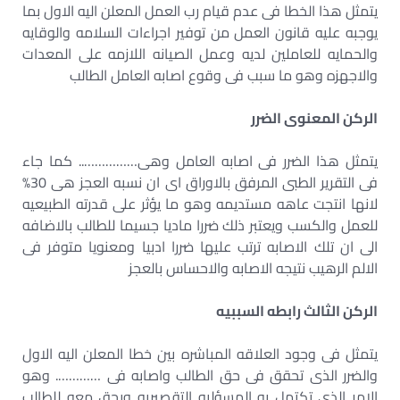
يتمثل هذا الخطا فى عدم قيام رب العمل المعلن اليه الاول بما
يوجبه عليه قانون العمل من توفير اجراءات السلامه والوقايه
والحمايه للعاملين لديه وعمل الصيانه اللازمه على المعدات
والاجهزه وهو ما سبب فى وقوع اصابه العامل الطالب
الركن المعنوى الضرر
يتمثل هذا الضرر فى اصابه العامل وهى…………….. كما جاء
فى التقرير الطبى المرفق بالاوراق اى ان نسبه العجز هى 30%
لانها انتجت عاهه مستديمه وهو ما يؤثر على قدرته الطبيعيه
للعمل والكسب ويعتبر ذلك ضررا ماديا جسيما للطالب بالاضافه
الى ان تلك الاصابه ترتب عليها ضررا ادبيا ومعنويا متوفر فى
الالم الرهيب نتيجه الاصابه والاحساس بالعجز
الركن الثالث رابطه السببيه
يتمثل فى وجود العلاقه المباشره بين خطا المعلن اليه الاول
والضرر الذى تحقق فى حق الطالب واصابه فى …………. وهو
الامر الذى تكتمل به المسؤليه التقصيريه ويحق معه للطالب