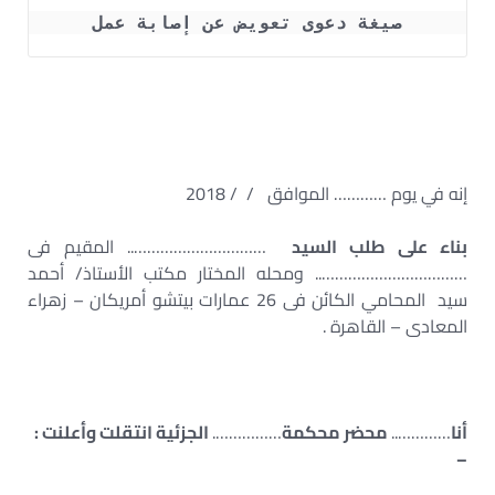
صيغة دعوى تعويض عن إصابة عمل
– عريضة تعويض عن حادث عمل – حكم تعويض عن إصابة
عمل – دعوى إصابة عمل – تقادم دعوى التعويض عن إصابة
العمل – مذكرة دفاع في دعوى تعويض عن إصابة عمل
إنه في يوم ………… الموافق / / 2018
بناء على طلب السيد
………………………….. المقيم فى
…………………………….. ومحله المختار مكتب الأستاذ/ أحمد
سيد المحامي الكائن فى 26 عمارات بيتشو أمريكان – زهراء
المعادى – القاهرة .
أنا
…………..
محضر محكمة
…………….
الجزئية انتقلت وأعلنت :
–