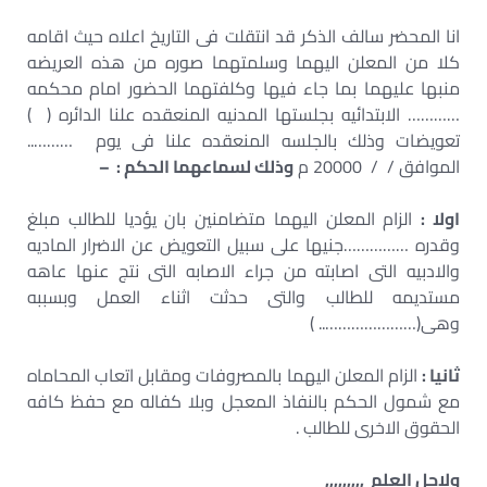
انا المحضر سالف الذكر قد انتقلت فى التاريخ اعلاه حيث اقامه
كلا من المعلن اليهما وسلمتهما صوره من هذه العريضه
منبها عليهما بما جاء فيها وكلفتهما الحضور امام محكمه
………… الابتدائيه بجلستها المدنيه المنعقده علنا الدائره ( )
تعويضات وذلك بالجلسه المنعقده علنا فى يوم ………..
الموافق / / 20000 م
وذلك لسماعهما الحكم : –
اولا :
الزام المعلن اليهما متضامنين بان يؤديا للطالب مبلغ
وقدره ……………جنيها على سبيل التعويض عن الاضرار الماديه
والادبيه التى اصابته من جراء الاصابه التى نتج عنها عاهه
مستديمه للطالب والتى حدثت اثناء العمل وبسببه
وهى(………………….. )
ثانيا :
الزام المعلن اليهما بالمصروفات ومقابل اتعاب المحاماه
مع شمول الحكم بالنفاذ المعجل وبلا كفاله مع حفظ كافه
الحقوق الاخرى للطالب .
ولاجل العلم ,,,,,,,,,