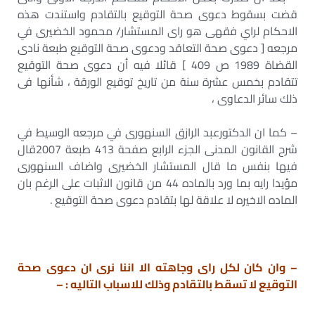
قضت بسقوط دعوى صحة التوقيع بالتقادم واستندت هذه
الاحكام لراي فقهى هو راى المستشار/ محمود الخضيرى في
مرجعه [ دعوى صحة التعاقد ودعوى صحة التوقيع طبعة نادى
القضاة 1989 ص 409 ] قائلا فيه أن دعوى صحة التوقيع
تتقادم بخمس عشرة سنة من تاريخ توقيع الورقة ، شأنها فى
ذلك سائر الدعاوى ،
– كما ان الدكتورعبد الرازق السنهورى في مرجعه الوسيط في
شرح القانون المدنى الجزء الرابع صفحة 413 طبعة 2007قال
فيها بنفس ما قال المستشار الخضيرى واضاف السنهورى
مؤيدا رايه بما ورد بالماده 44 من قانون الاثبات على الرغم بان
الماده الاخيره لا علاقة لها بتقادم دعوى صحة التوقيع .
– وان كان لكل راى وجاهته الا اننا نرى ان دعوى صحة
التوقيع لا تسقط بالتقادم وذلك للاسباب التاليه : –