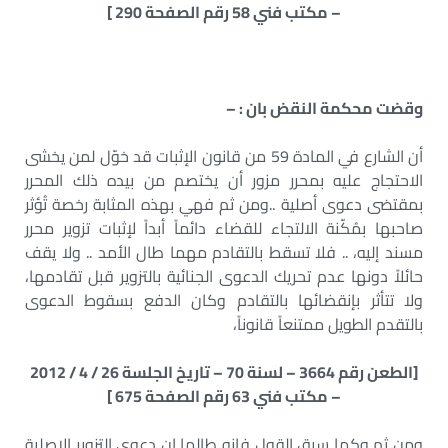
– مكتب فني 58 رقم الصفحة 290 ]
وقضت محكمة النقض بان : –
أن الشارع في المادة 59 من قانون الإثبات قد خوّل لمن يخشى
الاحتجاج عليه بمحرر مزور أن يختصم من بيده ذلك المحرر
بمقتضى دعوى أصلية ..ومن ثم فهي بهذه المثابة رخصة تُؤثر
صاحبها بمُكّنة الالتجاء للقضاء دائماً أبداً لإثبات تزوير محرر
مسند إليه، .. فلا تسقط بالتقادم مهما طال الأمد .. ولا يقف
حائلاً دونها عدم تحريك الدعوى الجنائية بالتزوير قبل تقادمها،
ولا تتأثر بإنقضائها بالتقادم وكان الدفع بسقوط الدعوى
بالتقدم الطويل ممتنعاً قانوناً،
[الطعن رقم 3664 – لسنة 70 – تاريخ الجلسة 26 / 4 / 2012
– مكتب فني 63 رقم الصفحة 675 ]
ومن ثم وكما سبق القول فانه طالما ان دعوى التزوير الاصلية