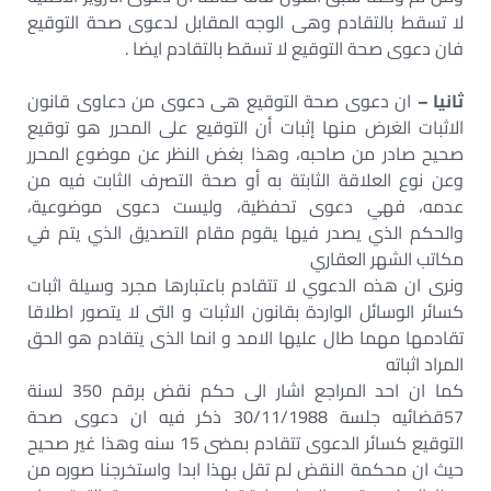
لا تسقط بالتقادم وهى الوجه المقابل لدعوى صحة التوقيع
فان دعوى صحة التوقيع لا تسقط بالتقادم ايضا .
ثانيا –
ان دعوى صحة التوقيع هى دعوى من دعاوى قانون
الاثبات الغرض منها إثبات أن التوقيع على المحرر هو توقيع
صحيح صادر من صاحبه، وهذا بغض النظر عن موضوع المحرر
وعن نوع العلاقة الثابتة به أو صحة التصرف الثابت فيه من
عدمه، فهي دعوى تحفظية، وليست دعوى موضوعية،
والحكم الذي يصدر فيها يقوم مقام التصديق الذي يتم في
مكاتب الشهر العقاري
ونرى ان هذه الدعوي لا تتقادم باعتبارها مجرد وسيلة اثبات
كسائر الوسائل الواردة بقانون الاثبات و التى لا يتصور اطلاقا
تقادمها مهما طال عليها الامد و انما الذى يتقادم هو الحق
المراد اثباته
كما ان احد المراجع اشار الى حكم نقض برقم 350 لسنة
57قضائيه جلسة 30/11/1988 ذكر فيه ان دعوى صحة
التوقيع كسائر الدعوى تتقادم بمضى 15 سنه وهذا غير صحيح
حيث ان محكمة النقض لم تقل بهذا ابدا واستخرجنا صوره من