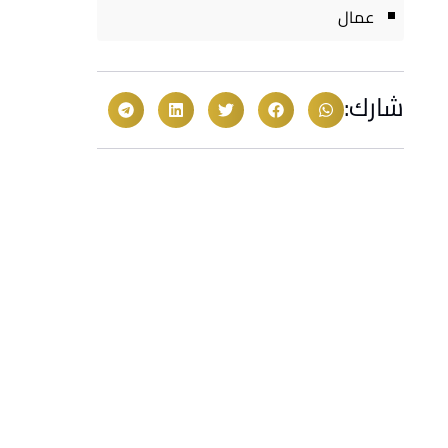
عمال
شارك: