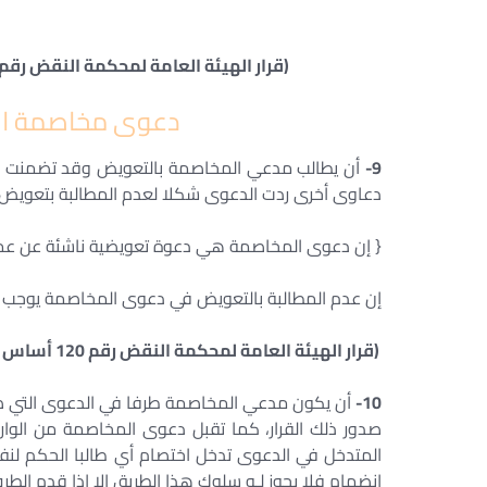
(قرار الهيئة العامة لمحكمة النقض رقم /15/ أساس /33/ تاريخ 27/2/1990 سجلات النقض 
دعوى مخاصمة الق
9-
أن يطالب مدعي المخاصمة بالتعويض وقد تضمنت بعض 
دعاوى أخرى ردت الدعوى شكلا لعدم المطالبة بتعويض 
{ إن دعوى المخاصمة هي دعوة تعويضية ناشئة عن عمل غير مشروع (هـ0 ع
إن عدم المطالبة بالتعويض في دعوى المخاصمة يوجب ر
(قرار الهيئة العامة لمحكمة النقض رقم 120 أساس 266 لعام 1996 المنشور في مجلة القانون لعام 1996 صفحة 16 ) .
10-
أن يكون مدعي المخاصمة طرفا في الدعوى التي صدر
صدور ذلك القرار، كما تقبل دعوى المخاصمة من الوا
المتدخل في الدعوى تدخل اختصام أي طالبا الحكم لنف
انضمام فلا يجوز لـه سلوك هذا الطريق إلا إذا قدم الط