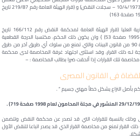
الزراعي (قرار الهيئة العامة لمحكمة النقض رقم 9 تاريخ 10/4/1973 – سجلات النقض) و (قرار الهيئة العامة رقم 219/87 تاريخ
كما لا تقبل دعوى المخاصمة قرارات المحكمة الإدارية العليا (قرار الهيئة العامة لمحكمة النقض رقم 166/112 تاريخ
24/7/1995 المنشور في مجلة القانون لعامي 1994-1995 صفحة 53) } وان يكون ذلك الحكم، مكتسبا الدرجة القطعية
بحيث يتمتع بحجية الأحكام القضائية المقررة في المادة 90 من قانون البينات والتي تمنع من سلوك أي طريق آخر من طرق
يجة لـه ذلك القرار، وقد استثنى اجتهاد غرفة المخاصمة لدى محكمة
مخاصمة تلك القرارات إذا ألحقت ضررا بطالب المخاصمة : –
ضاة فى القانون المصرى
كم بأصل النزاع يشكل خطأ مهني جسيم “ .
وى وذلك بالنسبة للقرارات التي قد تصدر عن محكمة النقض وتتضمن
 القرار تمنع من مخاصمة القرار الذي قد يصدر اتباعا للنقض الأول
كلا.