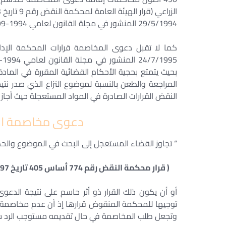
29/5/1994 المنشور في مجلة القانون لعامي 1994-199 صفحة 163)
المراجعة والطعن بالنسبة لموضوع النزاع الذي صدر نت
النقض القرارات الصادرة في المواد المستعجلة حيث أجاز 
دعوى مخاصمة الق
“ تجاوز القضاء المستعجل إلى البحث في الموضوع والح
( قرار محكمة النقض رقم 774 أساس 405 تاريخ 29/12/1997 المنشور في مجلة المحامون لعام 1998 صفحة 719) .
أو أن يكون ذلك القرار ذو أثر حاسم على نتيجة الدع
توجيها للمحكمة المنقوض قرارها إذ أن عدم مخاصمة ذلك
وتجعل طلب المخاصمة في حال تقديمه مستوجب الرد ش