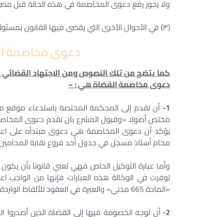
ولا يجوز رفع دعوى المخاصمة في هذه الحالة قبل مضى ثم
(٣) في الأحوال الأخرى التي يقضى فيها القانون بمسئولية القاضى والحكم عليه بالتعويضات
دعوى مخاصمة الق
كما يتضح من تلك النصوص ومن الاجتهاد القضائي ا
دعوى مخاصمة القضاة هي : –
1-
أن تقدم إلى المحكمة المختصة باستدعاء موقع من
مختص أصولا «وقبول المشرع بان تقدم دعوى المخاصمة
يؤكد أن دعوى المخاصمة هي دعوى مبتدأه على اعتب
محام أستاذ مسجل في جدول أحد فروع نقابة المحامين
وأما عبارة التوكيل الخاص فهي تعني قانونا بأن يكون
توفرت في الوكالة هذه العبارات فإنها من الواجب اعت
«المادة 665 مدني» والعبرة في العقود للألفاظ الواردة ضمنها وليس للعناوين التي تحملها.
2-
أن توجه الخصومة فيها إلى القضاة الذين أصدروا ا