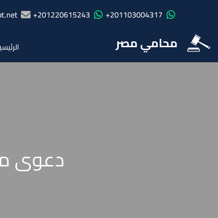
t.net
201220615243+
201103004317+
محامي مصر
الرئيسي
دعوى مخ