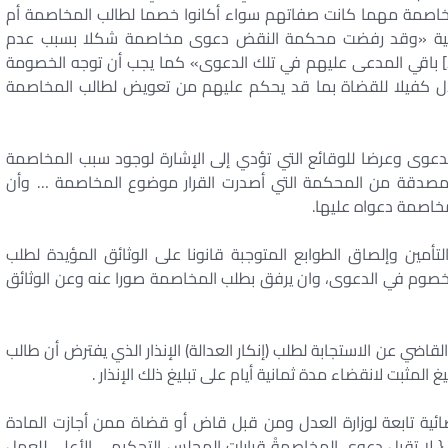
مخاصمة مهما كانت صفاتهم سواء أكانوا خصما لطالب المخاصمة أم
لية «وقد رفضت محكمة النقض دعوى مخاصمة شكلا بسبب عدم
 باقي المدعى عليهم في تلك الدعوى» كما يجب أن توجه الخصومة
عدل كفيلا للقضاة بما قد يحكم عليهم من تعويض لطالب المخاصمة
لدعوى وعرضا للوقائع التي تؤدي إلى الإشارة لوجود سبب المخاصمة
ة مصدقة من المحكمة التي أصدرت القرار موضوع المخاصمة … وأن
خاصمة دعواه عليها.
مين وإلصاق الطوابع المتوجبة قانونا على الوثائق المؤيدة لطلب
الخصوم في الدعوى، وان يرفق بطلب المخاصمة صورا عنه وعن الوثائق
اضي عن الاستجابة لطلب (إنكار العدالة) الإنذار الذي يفترض أن طالب
مثبت لانقضاء مدة ثمانية أيام على تبليغ ذلك الإنذار .
ة تابعة لوزارة العدل ومن قبل قاض أو قضاة ممن أجازت المادة
لا تقبل دعوى المخاصمةْ قرارات المجلس التحكيمي الأعلى للعمل