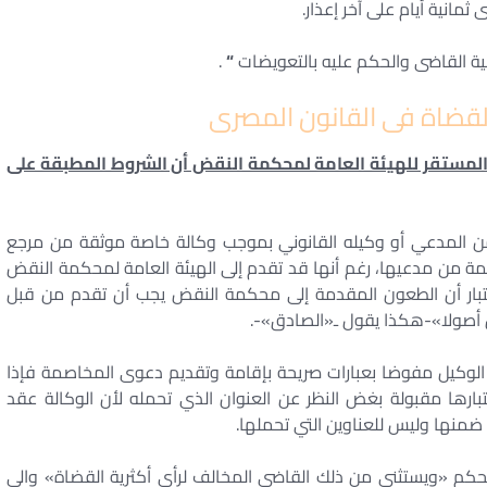
انية أيام على آخر إعذار.
.
“
ضاة فى القانون المصرى
لمستقر للهيئة العامة لمحكمة النقض أن الشروط المطبقة على
 المدعي أو وكيله القانوني بموجب وكالة خاصة موثقة من مرجع
 من مدعيها، رغم أنها قد تقدم إلى الهيئة العامة لمحكمة النقض
ار أن الطعون المقدمة إلى محكمة النقض يجب أن تقدم من قبل
 أصولا»-هكذا يقول ـ«الصادق»-.
 الوكيل مفوضا بعبارات صريحة بإقامة وتقديم دعوى المخاصمة فإذا
بارها مقبولة بغض النظر عن العنوان الذي تحمله لأن الوكالة عقد
لحكم «ويستثنى من ذلك القاضي المخالف لرأي أكثرية القضاة» والى