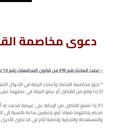
دعوى مخاصمة القض
– نصت المادة رقم ٤٩٤ من قانون المرافعات رقم 13 لسنة 1968 على : –
“
تجوز مخاصمة القضاة وأعضاء النيابة في الأحوال الآتية
(١) إذا وقع من القاضى أو عضو النيابة في عملهما غش أو تدليس أو غدر أو خطأ مهنى جسيم.
(٢) إذا امتنع القاضى من الإجابة على عريضة قدمت ل
محضر يتخللهما ميعاد أربع وعشرين ساعة بالنسبة إلى الأو
والمستعجلة والتجارية وثمانية أيام في الدعاوى الأخرى.