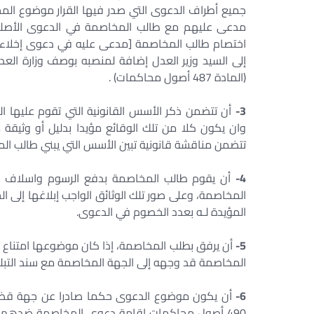
جميع أطراف الدعوى التي صدر فيها القرار موضوع ال
مدعى عليهم مع طالب المخاصمة في الدعوى الأص
اختصام طالب المخاصمة [مدعى عليه في دعوى إخلاء]
إلى السيد وزير العدل إضافة لمنصبه بوصف وزارة ال
(المادة 487 أصول محاكمات) .
3-
أن تتضمن ذكر الأسس القانونية التي تقوم عليها ا
وان يكون كلا من تلك الوقائع مؤيدا بدليل أو وثيق
تتضمن مناقشة قانونية تبين الأسس التي يبني طالب الم
4-
أن يقوم طالب المخاصمة بدفع الرسوم واسلاف التأ
المخاصمة، وعلى صور تلك الوثائق الواجب إبلاغها إلى 
المؤيدة لـه بعدد الخصوم في الدعوى.
5-
أن يرفق بطلب المخاصمة، إذا كان موضوعها امتناع الق
المخاصمة قد وجهه إلى الجهة المخاصمة مع سند التبليغ ال
6-
أن يكون موضوع الدعوى حكما صادرا عن جهة قضائي
490 أصول محاكمات إقامة دعوى المخاصمة ضدهم { 