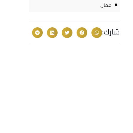
عمال
شارك: