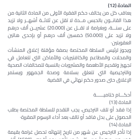
المادة (12)
يعاقب كل من يخالف حكم الفقرة الأولى من المادة الثانية من
هذا القانــون بالحبس مــدة لا تقل عن ثلاثــة أشهــر ولا تزيد
على سنـــة، وبغرامة لا تقــل عن (20.000) عشريــن ألف درهم
ولا تزيد على (50.000) خمسين ألف درهم أو بإحدى هاتين
العقوبتين·
ويجوز لرئيس السلطة المختصة بصفة مؤقتة إغلاق المنشآت
والمحلات والمطاعم والكافتيريات والأماكن التي تتعامل في
تجهيز وتقديم الأطعمة والمشروبات بالنسبة للمخالفات الصحية
والترخيصية التي تتعلق بسلامة وصحة الجمهور ويستمر
الإغلاق حتى صدور حكم نهائي في القضية
أحكـــام ختاميــــــة
المادة (13)
إذا فقد أو تلف الترخيص، يجب التقدم للسلطة المختصة بطلب
الحصول على بدل فاقد أو تالف بعد أداء الرسوم المقررة·
المادة (14)
إذا تأخر الترخيص عن شهر من تاريخ إنتهائه تحصل غرامة بقيمة