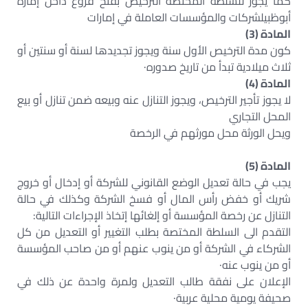
كما يجوز للسلطة المختصة الترخيص بفتح فروع داخل إمارة
أبوظبيلشركات والمؤسسات العاملة في إمارات
المادة (3)
كون مدة الترخيص الأول سنة ويجوز تجديدها لسنة أو سنتين أو
ثلاث ميلادية تبدأ من تاريخ صدوره·
المادة (4)
لا يجوز تأجير الترخيص، ويجوز التنازل عنه وبيعه ضمن تنازل أو بيع
المحل التجاري
ويحل الورثة محل مورثهم في الرخصة
المادة (5)
يجب في حالة تعديل الوضع القانوني للشركة أو إدخال أو خروج
شريك أو خفض رأس المال أو فسخ الشركة وكذلك في حالة
التنازل عن رخصة المؤسسة أو إلغائها إتخاذ الإجراءات التالية:
التقدم الى السلطة المختصة بطلب التغيير أو التعديل من كل
الشركاء في الشركة أو من ينوب عنهم أو من صاحب المؤسسة
أو من ينوب عنه·
الإعلان على نفقة طالب التعديل ولمرة واحدة عن ذلك في
صحيفة يومية محلية عربية·