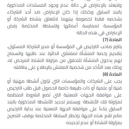
ولايعتد بالإعتراض في حالة عدم وجود المستندات المذكورة
بالبند السابق وكذلك إذا كان الإعتراض ضد أحد الشركاء
بشخصه فقط لخصومة بينهما لاتتعلق بنشاط الشركة أو
المؤسسة لممارسة أعمالها وللسلطة المختصة رفض
الإعتراض في هذه الحالة·
المادة (7)
يلتزم صاحب الترخيص في المؤسسة أو مدير الشركة المسئول،
بتقديم رخصة المنشأة لمفتشي الدائرة عند طلبها والسماح
لهم بدخول المنشأة للتحقق من مزاولة النشاط المرخص له،
وذلك بعد التأكد من شخصية المفتش بالإطلاع على بطاقته·
المادة (8)
يجب على الشركات والمؤسسات التي تزاول أنشطة مهنية أو
فنية أو علمية أو ذات طبيعة خاصة الحصول قبل طلب الترخيص
على موافقة الجهات المعنية التي تضع الشروط المنظمة
لمزاولة تلك الأنشطة· ويستمر تجديد الأنشطة المذكورة بالبند
السابق بناءاً على موافقة الجهة المعنية عند بداية الترخيص
مالم تقم هذه الجهة بإخطار السلطة المختصة بوقف التصريح
بمزاولة النشاط أو عدم تجديده·