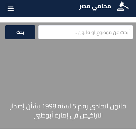
محامي مصر
الخدمات الق
المكتبة الق
بحث
قانون اتحادى رقم 5 لسنة 1998 بشأن إصدار
التراخيص في إمارة أبوظبي