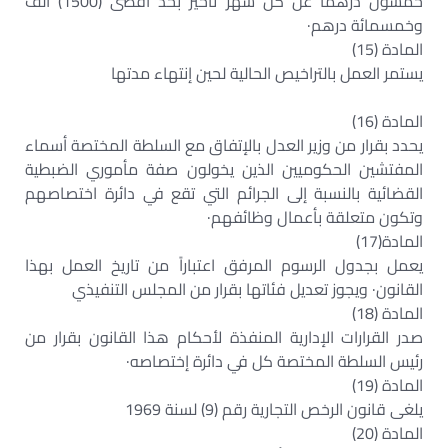
خمسون درهماً عن كل شهر تأخير بحد أقصى (1500) ألف
وخمسمائة درهم·
المادة (15)
يستمر العمل بالتراخيص الحالية لحين إنتهاء مدتها
المادة (16)
يحدد بقرار من وزير العدل بالإتفاق مع السلطة المختصة أسماء
المفتشين الحكوميين الذين يخولون صفة مأموري الضبطية
القضائية بالنسبة إلى الجرائم التي تقع في دائرة اختصاصهم
وتكون متعلقة بأعمال وظائفهم·
المادة(17)
يعمل بجدول الرسوم المرفق اعتباراً من تاريخ العمل بهذا
القانون· ويجوز تعديل فئاتها بقرار من المجلس التنفيذي
المادة (18)
صدر القرارات الإدارية المنفذة لأحكام هذا القانون بقرار من
رئيس السلطة المختصة كل في دائرة إختصاصه·
المادة (19)
يلغى قانون الرخص التجارية رقم (9) لسنة 1969
المادة (20)