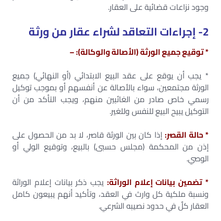
وجود نزاعات قضائية على العقار.
2- إجراءات التعاقد لشراء عقار من ورثة
* توقيع جميع الورثة (الأصالة والوكالة): –
* يجب أن يوقع على عقد البيع الابتدائي (أو النهائي) جميع
الورثة مجتمعين، سواء بالأصالة عن أنفسهم أو بموجب توكيل
رسمي خاص صادر من الغائبين منهم، ويجب التأكد من أن
التوكيل يبيح البيع للنفس وللغير.
* حالة القصر:
إذا كان بين الورثة قاصر، لا بد من الحصول على
إذن من المحكمة (مجلس حسبى) بالبيع، وتوقيع الولي أو
الوصي.
* تضمين بيانات إعلام الوراثة:
يجب ذكر بيانات إعلام الوراثة
ونسبة ملكية كل وارث في العقد، وتأكيد أنهم يبيعون كامل
العقار كلٌ في حدود نصيبه الشرعي.