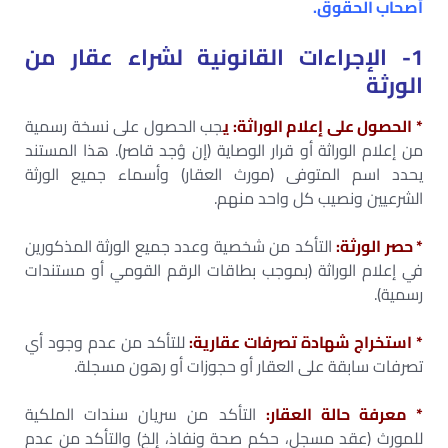
أصحاب الحقوق.
1- الإجراءات القانونية لشراء عقار من
الورثة
* الحصول على إعلام الوراثة: ي
جب الحصول على نسخة رسمية
من إعلام الوراثة أو قرار الوصاية (إن وُجد قاصر). هذا المستند
يحدد اسم المتوفى (مورث العقار) وأسماء جميع الورثة
الشرعيين ونصيب كل واحد منهم.
* حصر الورثة:
التأكد من شخصية وعدد جميع الورثة المذكورين
في إعلام الوراثة (بموجب بطاقات الرقم القومي أو مستندات
رسمية).
* استخراج شهادة تصرفات عقارية:
للتأكد من عدم وجود أي
تصرفات سابقة على العقار أو حجوزات أو رهون مسجلة.
* معرفة حالة العقار:
التأكد من سريان سندات الملكية
للمورث (عقد مسجل، حكم صحة ونفاذ، إلخ) والتأكد من عدم