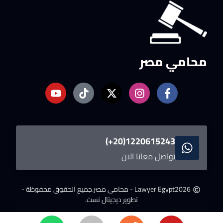
محامي مصر
1220615243(20+)
تواصل معانا الان
2026
Lawyer Egypt - محامى مصر.
جميع الحقوق محفوظة -
تطوير ديجيتال نست.