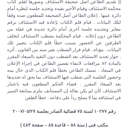
(( تقديم الطاعن أصل صحيفة الاستئناف وصورها لقلم كتاب
محكمة الاستئناف وقيام الأخير بقيده وتحديد جلسة لنظره أمام
دائرة عينها . إعلان الطاعن أصل الصحيفة للمطعون ضده وفقاً
لتلك البيانات . قيام قلم الكتاب بإعادة قيد الاستئناف برقم
مغاير وتحديده جلسة أخرى أمام دائرة جديدة في غفلة من
الطاعن دون إعلانه . قيام المحكمة بشطب الاستئناف لتخلف
الطرفين عن الحضور بسبب خطأ قلم الكتاب بتغيير تلك
البيانات . مؤداه . قيام قرار الشطب بغير سند من القانون . أثره
. جواز تجديد الاستئناف بعد الشطب دون التقيد بالميعاد المقرر
بالمادة ٨٢ مرافعات لانتفاء تقصير الطاعن في إجراء الإعلان
في الميعاد . تمسك الطاعن بخطأ قلم الكتاب الذى حال بينه
وحضور الجلسة التى شطب فيها الاستئناف بما يحق له تجديدها
بعد الميعاد المقرر . قضاء الحكم المطعون فيه باعتبار
الاستئناف كأن لم يكن بقالة إن المستأنف ملزم بمتابعة السير
في استئنافه بما لا يصلح رداً على دفاعه . خطأ الطعن
رقم ١٠٢٧٧ لسنة ٧٥ قضائية الصادر بجلسة ٢٠٠٧/٠٥/٢٧
مكتب فنى ( سنة ٥٨ – قاعدة ٨٥ – صفحة ٤٨٣ )