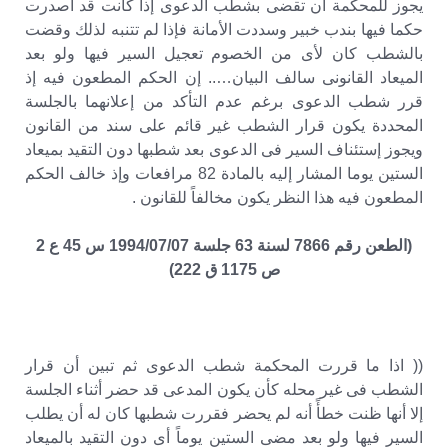
يجوز للمحكمة أن تقضى بشطب الدعوى إذا كانت قد أصدرت
حكما فيها بندب خبير وسددت الأمانة فإذا لم تتنبه لذلك وقضت
بالشطب كان لأى من الخصوم تعجيل السير فيها ولو بعد
الميعاد القانونى سالف البيان….. إن الحكم المطعون فيه إذ
قرر شطب الدعوى برغم عدم التأكد من إعلانهما بالجلسة
المحددة يكون قرار الشطب غير قائم على سند من القانون
ويجوز إستئناف السير فى الدعوى بعد شطبها دون التقيد بميعاد
الستين يوما المشار إليه بالمادة 82 مرافعات وإذ خالف الحكم
المطعون فيه هذا النظر يكون مخالفاً للقانون .
(الطعن رقم 7866 لسنة 63 جلسة 1994/07/07 س 45 ع 2
ص 1175 ق 222)
(( اذا ما قررت المحكمة شطب الدعوى ثم تبين أن قرار
الشطب فى غير محله كأن يكون المدعى قد حضر أثناء الجلسة
إلا أنها ظنت خطأً أنه لم يحضر فقررت شطبها كان له أن يطلب
السير فيها ولو بعد مضى الستين يوماً أى دون التقيد بالميعاد