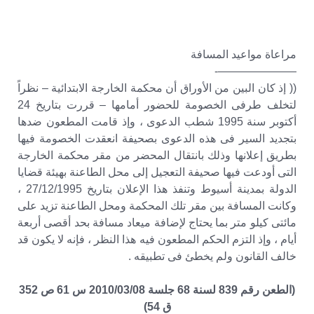
مراعاة مواعيد المسافة
———————-
(( إذ كان البين من الأوراق أن محكمة الخارجة الابتدائية – نظراً
لتخلف طرفى الخصومة للحضور أمامها – قررت بتاريخ 24
أكتوبر سنة 1995 شطب الدعوى ، وإذ قامت المطعون ضدها
بتجديد السير فى هذه الدعوى بصحيفة انعقدت الخصومة فيها
بطريق إعلانها وذلك بانتقال المحضر من مقر محكمة الخارجة
التى أودعت فيها صحيفة التعجيل إلى محل الطاعنة بهيئة قضايا
الدولة بمدينة أسيوط وتنفذ هذا الإعلان بتاريخ 27/12/1995 ،
وكانت المسافة بين مقر تلك المحكمة ومحل الطاعنة تزيد على
مائتى كيلو متر بما يحتاج لإضافة ميعاد مسافة بحد أقصى أربعة
أيام ، وإذ التزم الحكم المطعون فيه هذا النظر ، فإنه لا يكون قد
خالف القانون ولم يخطئ فى تطبيقه .
(الطعن رقم 839 لسنة 68 جلسة 2010/03/08 س 61 ص 352
ق 54)