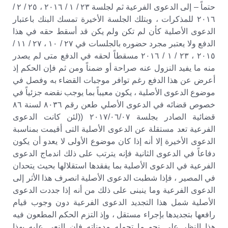
حتماً – إلى الدعوى الفرعية ثم لجلسة ٢٣ / ١ / ٢٠١٦ ، ٢٥ / ٢ /
٢٠١٦ للمذكرات ، وبتلك الجلسة الأخيرة تمسك البنك باعتبار
الدعوى الأصلية كأن لم تكن ولم يكن قد أسقط حقه في هذا
الدفع ولا يعتبر مجرد حضوره بالجلسات في ٢٧ / ١٠ ، ٢٧ / ١١ /
٢٠١٥ ، ٢٣ / ١ / ٢٠١٦ مسقطاً لحقه في الدفع متى لم يصدر
منه ما يفيد النزول عنه صراحة أو ضمناً ومن ثم فإن الحكم إذ
أعرض عن هذا الدفع رغم توافر موجبات القضاء به وفصل في
موضوع الدعوى الأصلية ، يكون معيباً بما يوجب نقضه جزئياً في
خصوص قضائه في الدعوى الأصلي طعن رقم ٨٠٣٦ لسنة ٨٦
قضائية الصادر بجلسة ٢٠١٧/٠٦/٠٧ ((لئن كانت الدعوى
الفرعية تعد مستقلة عن الدعوى الأصلية التى أقيمت بمناسبة
الدعوى الأخيرة إلا أنه إذا كان موضوع الأولى لا يعدو أن يكون
دفاعاً في الدعوى الثانية فإنه يترتب على ذلك اندماج الدعوى
الفرعية في الدعوى الأصلية بما يفقدها استقلالها بحيث يتحدان
في المصير ، فإذا شطبت الدعوى الأصلية انصرف هذا الأثر إلى
الدعوى الفرعية وما ينبنى على ذلك من أنه إذا جددت الدعوى
الأصلية شمل هذا التجديد الدعوى الفرعية دون وجوب قيام
رافعها بتجديدها بإجراء مستقل ، وإذ التزم الحكم المطعون فيه
هذا النظر على نحو ما تحمله مدوناته فإن النعى عليه بهذا