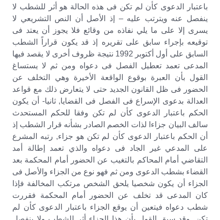
باعتبار الدعوى كأن لم تكن فى هذه الحالة هو أثر للشطب لا
ينفصل عنه ويترتب عليه – إذ الأصل أن النص التشريعي لا
يسرى إلا على ما يلي نفاذه من وقائع فلا يجوز أن يعتد فى
توقيعه بإجراء سابق على تقريره إذ قد يكون قراراً الشطب
السابق على أول أكتوبر 1992 نتيجة ظروف أخرى لا يقصد فيها
المدعى تعمد تعطيل الفصل فى دعواه ومن ثم لا يستساغ
القول بأن العبرة بوقوع الواقعة الأخيرة وهي التخلف عن
الحضور فى ظل القانون الجديد حتى لا يتعارض ذلك مع قواعد
العدالة بدعوى الإسراع فى الفصل فى القضايا, ثانيا- أن يكون
الحكم باعتبار الدعوى كأن لم تكن وفقا للحكم المستحدث
سالف البيان جزاءا لذات الخصم الصادر بشأنه قرار الشطب إذ
أن الحكم باعتبار الدعوى كأن لم تكن هو جزاء, رتبه المشرع
على المدعي غير الجاد فى دعواه والذي تعمد إطالة أمد
التقاضي أمام المحاكم بالتغيب عن الحضور أمام المحكمة بعد
القضاء بشطب الدعوى ومن ثم فهو نوع من الجزاء والأصل فى
الجزاء أن يكون شخصيا يلحق الشخص مرتكب المخالفة فإذا
كان المدعى قد تخلف عن الحضور أمام المحكمة فقررت
شطب دعواه فيتعين أن يوقع الجزاء باعتبار الدعوى كأن لم
تكن, وقد سبق القول بأن هذا الجزاء أثر للشطب ولا ينفصل