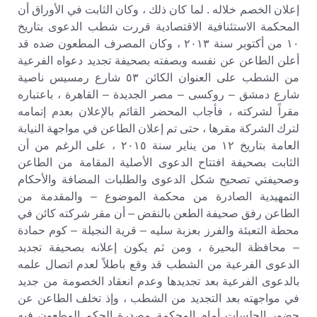
إعلان الخصم خلاله . لما كان ذلك ، وكان الثابت في الأوراق أن
المحكمة الاستئنافية الاقتصادية قررت شطب الدعوى بتاريخ
١٠ من أكتوبر سنة ٢٠١٣ ، وكان المصرف المطعون ضده قد
أعلن الطاعن عن نفسه وبصفته بصحيفة تجديد دعواه الفرعية
من الشطب على العنوان الكائن ٥٣ شارع رمسيس ناصية
شارع دمشق – روكسى – مصر الجديدة – القاهرة ، باعتباره
مقراً لشركته ، فأجاب المحضر القائم بالإعلان بعدم إتمامه
لترك الشركة مقرها ، حتى تم إعلان الطاعن في مواجهة النيابة
العامة بتاريخ ١٢ من يناير سنة ٢٠١٥ ، على الرغم من أن
الثابت بصحيفة افتتاح الدعوى الأصلية المقامة من الطاعن
وصحيفتي تصحيح شكل الدعوى والطلبات المضافة والأحكام
التمهيدية الصادرة من محكمة الموضوع – والمقدمة من
الطاعن رفق صحيفة الطعن بالنقض – أن مقر شركته كائن في
محطة التعبئة والفرز بعزبة سليه – قرية النجيلة – كوم حمادة
– محافظة البحيرة ، ومن ثم يكون إعلانه بصحيفة تجديد
الدعوى الفرعية من الشطب قد وقع باطلاً لعدم اتصال علمه
بالدعوى الفرعية بعد تجديدها وعدم انعقاد الخصومة من جديد
في مواجهته بعد التجديد من الشطب ، وإذ تخلف الطاعن عن
حضور الجلسات أمام المحكمة مصدرة الحكم المطعون فيه