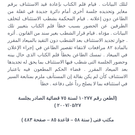
لتلك البيانات . قيام قلم الكتاب بإعادة قيد الاستئناف برقم
مغاير وتحديده جلسة أخرى أمام دائرة جديدة في غفلة من
الطاعن دون إعلانه . قيام المحكمة بشطب الاستئناف لتخلف
الطرفين عن الحضور بسبب خطأ قلم الكتاب بتغيير تلك
البيانات . مؤداه . قيام قرار الشطب بغير سند من القانون . أثره
. جواز تجديد الاستئناف بعد الشطب دون التقيد بالميعاد المقرر
بالمادة ٨٢ مرافعات لانتفاء تقصير الطاعن في إجراء الإعلان
في الميعاد . تمسك الطاعن بخطأ قلم الكتاب الذى حال بينه
وحضور الجلسة التى شطب فيها الاستئناف بما يحق له تجديدها
بعد الميعاد المقرر . قضاء الحكم المطعون فيه باعتبار
الاستئناف كأن لم يكن بقالة إن المستأنف ملزم بمتابعة السير
في استئنافه بما لا يصلح رداً على دفاعه . خطأ
(الطعن رقم ١٠٢٧٧ لسنة ٧٥ قضائية الصادر بجلسة
٢٠٠٧/٠٥/٢٧ )
مكتب فنى ( سنة ٥٨ – قاعدة ٨٥ – صفحة ٤٨٣ )