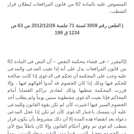
المنصوص عليه بالمادة 82 من قانون المرافعات لبطلان قرار
الشطب .
( الطعن رقم 3059 لسنة 71 جلسة 2012/12/26 س 63 ص
1234 ق 199
((المقرر – فى قضاء محكمة النقض – أن النص فى المادة 82
من قانون المرافعات يدل على أنه إذا تغيب المدعى والمدعى
عليه وجب على المحكمة أن تحكم فى الدعوى إذا كانت صالحة
للحكم فيها وذلك إذا كان الخصوم قد أبدوا أقوالهم فيها ، وإلا
قررت المحكمة شطبها وذلك لتفادى تراكم القضايا أمام
المحاكم فإذا بقيت الدعوى مشطوبة ستين يوماً ولم يطلب أحد
الخصوم السير فيها اعتبرت كأن لم تكن بقوة القانون وللمدعى
عليه أن يتمسك باعتبار الدعوى كأن لم تكن إذا عجل المدعى
دعواه بعد انقضاء هذه المدة إلا أن ذلك مشروط بأن يكون قرار
شطب الدعوى تم وفق أحكام القانون وإلا كان باطلاً يتيح لأى
من الخصوم تعجيل السير فيها دون التقيد بميعاد الستين يوماً