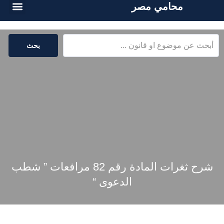
محامي مصر
الخدمات القا
المكتبة القا
بحث
شرح ثغرات المادة رقم 82 مرافعات ” شطب
الدعوى “