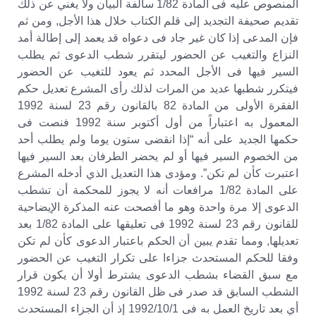
المنصوص عليه فى المادة 1/82 سالفة البيان ولا يغني عن ذلك
تقديم صحيفة التجديد إلى قلم الكتاب خلال هذا الأجل, ومن ثم
فإن المدعى إذا كان غير جاد فى دعواه قد يعمد إلى إطالة أمد
النزاع والتغيب عن الحضور ليتقرر شطب الدعوى ثم يطلب
السير فيها فى الأجل المحدد ثم يعود للتغيب عن الحضور
فيتكرر شطبها عديد من المرات لذلك رأى المشرع تعديل حكم
الفقرة الأولى من المادة 82 بالقانون رقم 23 لسنة 1992
المعمول به اعتباراً من أول أكتوبر سنة 1992 فنصت فى
حكمها الجديد على أنه “إذا انقضى ستون يوما ولم يطلب أحد
من الخصوم السير فيها أو لم يحضر الطرفان بعد السير فيها
اعتبرت كأن لم تكن”. ومؤدى هذا التعديل الذي أدخله المشرع
على المادة 1/82 مرافعات أنه لا يجوز للمحكمة أن تشطب
الدعوى إلا مرة واحدة وهو ما أفصحت عنه المذكرة الإيضاحية
للقانون رقم 23 لسنة 1992 فى تعليقها على المادة 1/82 بعد
تعديلها, ومما تقدم يبين أن الحكم باعتبار الدعوى كأن لم تكن
وفقا للحكم المستحدث جزاءا على تكرار التغيب عن الحضور
مع سبق القضاء بشطب الدعوى يشترط أولا أن يكون قرار
الشطب السابق قد صدر فى ظل القانون رقم 23 لسنة 1992
أي بعد تاريخ العمل به فى 1992/10/1 إذ أن الجزاء المستحدث