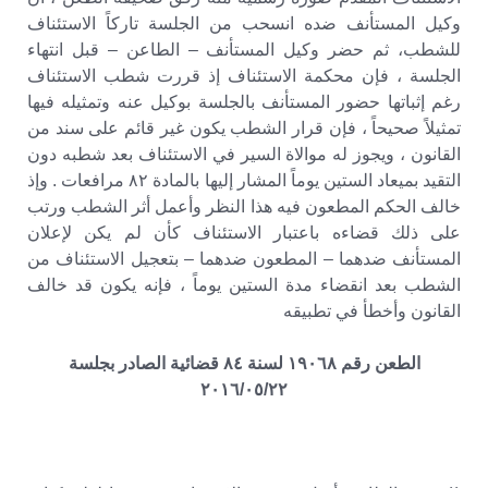
وكيل المستأنف ضده انسحب من الجلسة تاركاً الاستئناف
للشطب، ثم حضر وكيل المستأنف – الطاعن – قبل انتهاء
الجلسة ، فإن محكمة الاستئناف إذ قررت شطب الاستئناف
رغم إثباتها حضور المستأنف بالجلسة بوكيل عنه وتمثيله فيها
تمثيلاً صحيحاً ، فإن قرار الشطب يكون غير قائم على سند من
القانون ، ويجوز له موالاة السير في الاستئناف بعد شطبه دون
التقيد بميعاد الستين يوماً المشار إليها بالمادة ٨٢ مرافعات . وإذ
خالف الحكم المطعون فيه هذا النظر وأعمل أثر الشطب ورتب
على ذلك قضاءه باعتبار الاستئناف كأن لم يكن لإعلان
المستأنف ضدهما – المطعون ضدهما – بتعجيل الاستئناف من
الشطب بعد انقضاء مدة الستين يوماً ، فإنه يكون قد خالف
القانون وأخطأ في تطبيقه
الطعن رقم ١٩٠٦٨ لسنة ٨٤ قضائية الصادر بجلسة
٢٠١٦/٠٥/٢٢