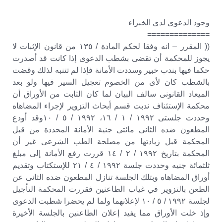
وجود الدعوى لدى الخبراء
==============
(( المقرر – انه وفقا لحكم المادة / ١٣٥ من قانون الإثبات لا
يجوز للمحكمة أن تقضى بشطب الدعوى إذا كانت قد أصدرت
حكما فيها بندب خبير وسددت الأمانة فإذا لم تتنبه لذلك وقضت
بالشطب كان لأى من الخصوم تعجيل السير فيها ولو بعد
الميعاد القانونى سالف البيان لما كان الثابت من الأوراق أن
محكمة الإستئناف ندبت قسم أبحاث التزوير لإجراء المضاهاه
وحددت جلستى ١٩٩٢ / ١ / ١٦، ١٩٩٢ / ٥ / ١٠وقد أودع
المطعون ضده الثانى مائتى جنية الأمانة المحددة من قبل
المحكمة قبل زيادتها من مصلحة الطب الشرعى غير أن
المحكمة بتاريخ ١٩٩٢ / ٢ / ١٤ قررت رفع الأمانة إلى مبلغ
ثلثمائة جنيه وحددت جلسة ١٩٩٢ / ٤ / ٢١ للإستكتاب وتقديم
أوراق المضاهاه وبتلك الجلسة تنازل المطعون ضده الثانى عن
الطعن بالتزوير في غياب الطاعنين فقررت المحكمة التأجيل
لجلسة ١٩٩٢ / ٥ / ١٠ لإعلانهما ولما لم يحضرا شطبت الدعوى
وإذ خلت الأوراق مما يفيد إعلان الطاعنين بالجلسة الأخيرة