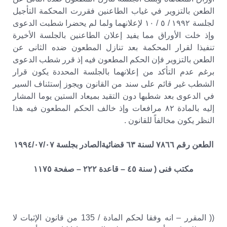
الطعن بالتزوير في غياب الطاعنين فقررت المحكمة التأجيل
لجلسة ١٩٩٢ / ٥ / ١٠ لإعلانهما ولما لم يحضرا شطبت الدعوى
وإذ خلت الأوراق مما يفيد إعلان الطاعنين بالجلسة الأخيرة
تنفيذا لقرار المحكمة بعد تنازل المطعون ضده الثانى عن
الطعن بالتزوير فإن الحكم المطعون فيه إذ قرر شطب الدعوى
برغم عدم التأكد من إعلانهما بالجلسة المحددة يكون قرار
الشطب غير قائم على سند من القانون ويجوز إستئناف السير
في الدعوى بعد شطبها دون التقيد بميعاد الستين يوما المشار
إليه بالمادة ٨٢ مرافعات وإذ خالف الحكم المطعون فيه هذا
النظر يكون مخالفاً للقانون .
الطعن رقم ٧٨٦٦ لسنة ٦٣ قضائيةالصادر بجلسة ١٩٩٤/٠٧/٠٧
مكتب فنى ( سنة ٤٥ – قاعدة ٢٢٢ – صفحة ١١٧٥
(( المقرر – انه وفقا لحكم المادة / 135 من قانون الإثبات لا