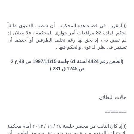
((المقرر _فى قضاء هذه المحكمة_ أن شطب الدعوى طبقاً
لحكم المادة 82 مرافعات أمر جوازى للمحكمة ، فلا بطلان إذ
لم تقض به ، إذ يحق لها رغم تخلف الطرفين أو أحدهما أن
تستمر فى نظر الدعوى والحكم فيها .
(الطعن رقم 4424 لسنة 61 جلسة 1997/11/15 س 48 ع 2
ص 1245 ق 231 )
حالات البطلان
========
(( إذ كان الثابت من محضر جلسة ٢٤ / ١١ / ٢٠١٣ أمام محكمة
الاستئناف المقدم صورة رسمية منه رفق صحيفة الطعن ، أن