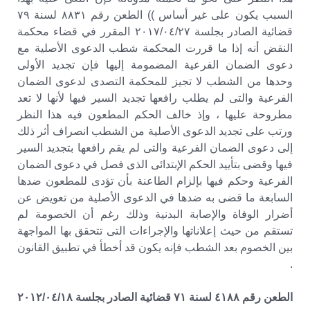
السبب يكون على غير أساس )) الطعن رقم ٨٨٣١ لسنة ٧٩
قضائية الصادر بجلسة ٢٠١٧/٠٤/٢٧ المقرر في قضاء محكمة
النقض أنه إذا ما قررت المحكمة شطب الدعوى الأصلية مع
دعوى الضمان الفرعية المضمومة إليها فإن تجديد الأولى
وحدها من الشطب لا تجيز للمحكمة التصدى لدعوى الضمان
الفرعية والتى لم يطلب رافعها تجديد السير فيها لأنها لا تعد
مطروحة عليها ، وإذ خالف الحكم المطعون فيه هذا النظر
ورتب على تجديد الدعوى الأصلية من الشطب انصراف أثر ذلك
إلى دعوى الضمان الفرعية والتى لم يقم رافعها بتجديد السير
فيها وقضى بتأييد الحكم الإبتدائى الذى فصل في دعوى الضمان
الفرعية وحكم فيها بإلزام الطاعنة بأن تؤدى للمطعون ضدها
السابعة ما قضى به ضدها في الدعوى الأصلية من تعويض عن
أضرار الوفاة والإصابة البدنية وذلك رغم أن الخصومة لم
تستقم من حيث إعلاناتها والإجراءات التى تتحقق بها المواجهة
بين الخصوم بعد الشطب فإنه يكون قد أخطأ في تطبيق القانون
.
الطعن رقم ٤١٨٨ لسنة ٧١ قضائية الصادر بجلسة ٢٠١٢/٠٤/١٨