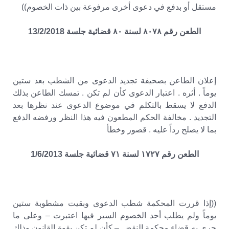
مستقل أو بدفع في دعوى أخرى مرفوعة بين ذات الخصوم))
الطعن رقم ٨٠٧٨ لسنة ٨٠ قضائية جلسة 13/2/2018
إعلان الطاعن بصحيفة تجديد الدعوى من الشطب بعد ستين
يوماً . أثره . اعتبار الدعوى كأن لم تكن . تمسك الطاعن بذلك
الدفع لا يسقط بالتكلم في موضوع الدعوى عند نظرها بعد
التجديد . مخالفة الحكم المطعون فيه هذا النظر ورفضه الدفع
بما لا يصلح رداً عليه . قصور وخطأ
الطعن رقم ١٧٢٧ لسنة ٧١ قضائية جلسة 1/6/2013
((إذا قررت المحكمة شطب الدعوى وبقيت مشطوبة ستين
يوماً ولم يطلب أحد الخصوم السير فيها اعتبرت – وعلى ما
جرى به قضاء محكمة النقض – كأن لم تكن بقوة القانون وذلك