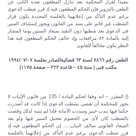
تنفيذا لقرار المحكمة بعد تنازل المطعون ضده الثانى عن
الطعن بالتزوير فإن الحكم المطعون فيه إذ قرر شطب الدعوى
برغم عدم التأكد من إعلانهما بالجلسة المحددة يكون قرار
الشطب غير قائم على سند من القانون ويجوز إستئناف السير
في الدعوى بعد شطبها دون التقيد بميعاد الستين يوما المشار
إليه بالمادة ٨٢ مرافعات وإذ خالف الحكم المطعون فيه هذا
النظر يكون مخالفاً للقانون
الطعن رقم ٧٨٦٦ لسنة ٦٣ قضائيةالصادر بجلسة ١٩٩٤/٠٧/٠٧
مكتب فنى ( سنة ٤٥ – قاعدة ٢٢٢ – صفحة ١١٧٥)
(( المقرر – انه وفقا لحكم المادة / 135 من قانون الإثبات لا
يجوز للمحكمة أن تقضى بشطب الدعوى إذا كانت قد أصدرت
حكما فيها بندب خبير وسددت الأمانة فإذا لم تتنبه لذلك وقضت
بالشطب كان لأى من الخصوم تعجيل السير فيها ولو بعد
الميعاد القانونى سالف البيان….. إن الحكم المطعون فيه إذ
قرر شطب الدعوى برغم عدم التأكد من إعلانهما بالجلسة