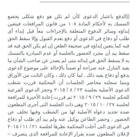
——————————————————-
((الدفع باعتبار الدعوى كأن لم تكن هو دفع شكلى يخضع
التمسك به لأحكام المادة ١٠٨ من قانون المرافعات فيتعين
إبداؤه وسائر الدفوع المتعلقة بالإجراءات معاً قبل إبداء أى
طلب أو دفاع في الدعوى أو دفع بعدم القبول وإلا سقط الحق
فيه كما يتعين إبداؤه في صحيفة الطعن إن لم يكن الحق فيه قد
سقط بيد أن مجرد الحضور بالجلسة أو عدم المبادرة بالتمسك
به لا يسقط الحق في إبدائه متى لم يصدر عن صاحب الشأن ما
يفيد التنازل عنه صراحة أو ضمناً بالإحالة على موضوع الدعوى
بدفع أو دفاع يفيد ذلك . لما كان ذلك ، وكان الثابت من الأوراق
ومما سجلته محاضر الجلسات أن المحكمة قررت شطب
الدعوى الأصلية بجلسة ٢٣ / ٨ / ٢٠١٥ وحجز الدعوى الفرعية
للحكم لجلسة ٢٩ / ٩ / ٢٠١٥ ثم قررت إعادة الأخيرة للمرافعة
لجلسة ٢٧ / ١٠ / ٢٠١٥ وهى ذات الجلسة التى أجرى المطعون
ضده تجديد دعواه الأصلية لها من الشطب وفيها تخلف عن
الحضور ، وحضر الطاعن بوكيل عنه ولم يبد أى طلب أو دفاع
في الدعوى التى أجلت المحكمة نظرها لجلسة ٢١ / ١١ / ٢٠١٥
لإعلان المطعون ضده بقرار الإعادة للمرافعة الذى ينصرف –