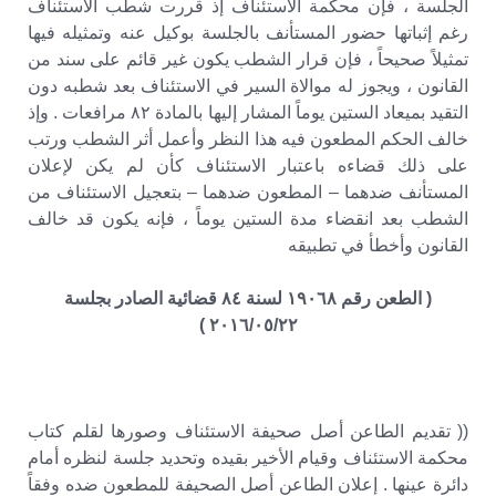
الجلسة ، فإن محكمة الاستئناف إذ قررت شطب الاستئناف
رغم إثباتها حضور المستأنف بالجلسة بوكيل عنه وتمثيله فيها
تمثيلاً صحيحاً ، فإن قرار الشطب يكون غير قائم على سند من
القانون ، ويجوز له موالاة السير في الاستئناف بعد شطبه دون
التقيد بميعاد الستين يوماً المشار إليها بالمادة ٨٢ مرافعات . وإذ
خالف الحكم المطعون فيه هذا النظر وأعمل أثر الشطب ورتب
على ذلك قضاءه باعتبار الاستئناف كأن لم يكن لإعلان
المستأنف ضدهما – المطعون ضدهما – بتعجيل الاستئناف من
الشطب بعد انقضاء مدة الستين يوماً ، فإنه يكون قد خالف
القانون وأخطأ في تطبيقه
( الطعن رقم ١٩٠٦٨ لسنة ٨٤ قضائية الصادر بجلسة
٢٠١٦/٠٥/٢٢ )
(( تقديم الطاعن أصل صحيفة الاستئناف وصورها لقلم كتاب
محكمة الاستئناف وقيام الأخير بقيده وتحديد جلسة لنظره أمام
دائرة عينها . إعلان الطاعن أصل الصحيفة للمطعون ضده وفقاً