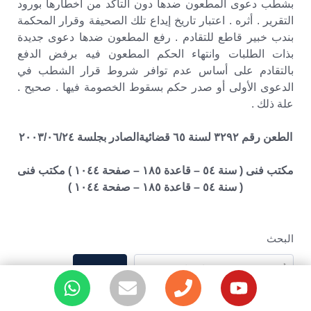
بشطب دعوى المطعون ضدها دون التأكد من أخطارها بورود
التقرير . أثره . اعتبار تاريخ إيداع تلك الصحيفة وقرار المحكمة
بندب خبير قاطع للتقادم . رفع المطعون ضدها دعوى جديدة
بذات الطلبات وانتهاء الحكم المطعون فيه برفض الدفع
بالتقادم على أساس عدم توافر شروط قرار الشطب في
الدعوى الأولى أو صدر حكم بسقوط الخصومة فيها . صحيح .
علة ذلك .
الطعن رقم ٣٢٩٢ لسنة ٦٥ قضائيةالصادر بجلسة ٢٠٠٣/٠٦/٢٤
مكتب فنى ( سنة ٥٤ – قاعدة ١٨٥ – صفحة ١٠٤٤ ) مكتب فنى
( سنة ٥٤ – قاعدة ١٨٥ – صفحة ١٠٤٤ )
البحث
بحث