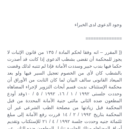
وجود الدعوى لدى الخبراء
==============
(( المقرر – انه وفقا لحكم المادة / ١٣٥ من قانون الإثبات لا
يجوز للمحكمة أن تقضى بشطب الدعوى إذا كانت قد أصدرت
حكما فيها بندب خبير وسددت الأمانة فإذا لم تتنبه لذلك وقضت
بالشطب كان لأى من الخصوم تعجيل السير فيها ولو بعد
الميعاد القانونى سالف البيان لما كان الثابت من الأوراق أن
محكمة الإستئناف ندبت قسم أبحاث التزوير لإجراء المضاهاه
وحددت جلستى ١٩٩٢ / ١ / ١٦، ١٩٩٢ / ٥ / ١٠وقد أودع
المطعون ضده الثانى مائتى جنية الأمانة المحددة من قبل
المحكمة قبل زيادتها من مصلحة الطب الشرعى غير أن
المحكمة بتاريخ ١٩٩٢ / ٢ / ١٤ قررت رفع الأمانة إلى مبلغ
ثلثمائة جنيه وحددت جلسة ١٩٩٢ / ٤ / ٢١ للإستكتاب وتقديم
أوراق المضاهاه وبتلك الجلسة تنازل المطعون ضده الثانى عن