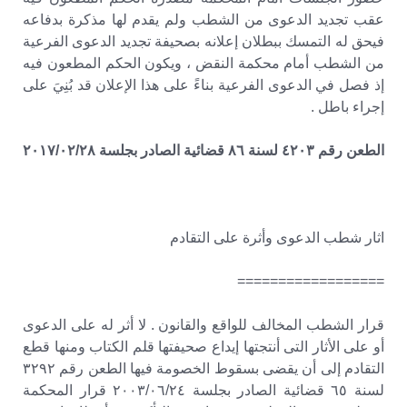
عقب تجديد الدعوى من الشطب ولم يقدم لها مذكرة بدفاعه
فيحق له التمسك ببطلان إعلانه بصحيفة تجديد الدعوى الفرعية
من الشطب أمام محكمة النقض ، ويكون الحكم المطعون فيه
إذ فصل في الدعوى الفرعية بناءً على هذا الإعلان قد بُنِيَ على
إجراء باطل .
الطعن رقم ٤٢٠٣ لسنة ٨٦ قضائية الصادر بجلسة ٢٠١٧/٠٢/٢٨
اثار شطب الدعوى وأثرة على التقادم
==================
قرار الشطب المخالف للواقع والقانون . لا أثر له على الدعوى
أو على الأثار التى أنتجتها إيداع صحيفتها قلم الكتاب ومنها قطع
التقادم إلى أن يقضى بسقوط الخصومة فيها الطعن رقم ٣٢٩٢
لسنة ٦٥ قضائية الصادر بجلسة ٢٠٠٣/٠٦/٢٤ قرار المحكمة