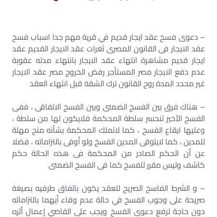
– دعوى فسخ عقد ايجار قديم في قرية مهم جدا اسباب فسخ
عقد الايجار فى القانون المصرى ثغرات عقد الايجار القديم عقد
ايجار قديم مشاهرة انتهاء عقد الايجار بانتهاء مدته عقوبة
عدم دفع الايجار مصر المستأجر رفض الخروج مصر عقد الايجار
غير محدد المدة روح القانون ترك الشقة قبل انتهاء العقد
– هناك فرق بين الفسخ الضمنى وبين الفسخ الاتفاقى ، ففى
الفسخ الأخير تنحسر سلطة المحكمة فلايكون لها من سلطة ،
وعليها ايقاع الفسخ ، كما لاتملك المحكمة بشأنه منح مهلة
للمدين ، كما لايتوقى المدين الفسخ ولو أوفى بالتزاماته ، فضلا
عن أن الحكم الصادر من المحكمة فى هذه الحالة حكم
كاشف وليس مقرر للفسخ كما فى الفسخ الضمنى
– و الشرط الفاسخ الصريح للعقد يكون باتفاق طرفيه بصيغة
صريحة على وجوب الفسخ في حالة عدم وفاء أيهما بالتزاماته
دون حاجة لرفع دعوى الفسخ ويجب على القاضي إعمال أثره