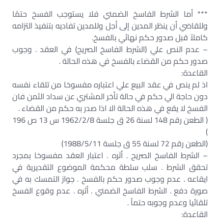
*** أما الشرط الفاسخ الضمني فلا يستوجب الفسخ حتمًا
وللقاضي أن ينظر المدين إلى أجل وللمدين تفاديه بتنفيذ التزامه
كاملاً قبل صدور حكم نهائي بالفسخ.
– عدم النص علي (الشرط الفاسخ الصريح) في العقد . وجوب
صدور حكم من القضاء بالفسخ في هذه الحالة .
القاعدة:
اذ لم ينص في عقد البيع علي اعتباره مفسوخا من تلقاء نفسه
دون حاجة الي حكم في حالة تأخر المشتري عن سداد الثمن فان
الفسخ لا يقع في هذه الحالة الا اذا صدر به حكم من القضاء .
( الطعن رقم 148 لسنة 26 ق جلسة 1962/2/8 س 13 ص 196
)
(الطعن رقم 72 لسنة 55 ق جلسة 1988/5/11)
– الشرط الفاسخ الصريح . أثره . اعتبار العقد مفسوخا بمجرد
تحقق الشرط . سلب سلطة محكمة الموضوع التقديرية في
ايقاعه . عدم وجوب صدور حكم بالفسخ . جواز التمسك به في
صورة دفع . الشرط الفاسخ الضمني . أثره . عدم وقوع الفسخ
تلقائيا وعدم وجوبه حتماُ .
القاعدة: