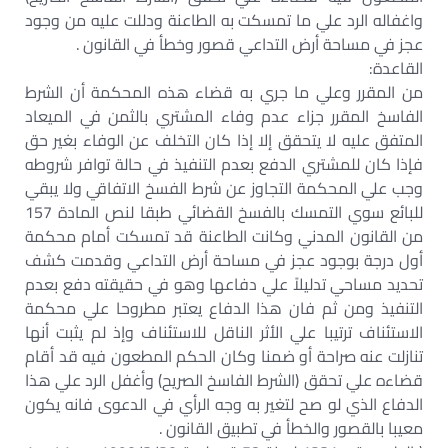
واغفاله الرد علي ما تمسكت به الطاعنة ودللت عليه من وجود
عجز في مساحة أرض التداعي قصور وخطأ في القانون .
القاعدة:
من المقرر وعلي ما جري به قضاء هذه المحكمة أن الشرط
الفاسخ المقرر جزاء عدم وفاء المشتري بالثمن في الميعاد
المتفق عليه لا يتحقق إلا إذا كان التخلف عن الوفاء بغير حق
فإذا كان للمشتري الدفع بعدم التنفيذ في حالة توافر شروطه
وجب علي المحكمة التجاوز عن شرط الفسخ الاتفاقي ولا يبقي
للبائع سوي التمسك بالفسخ القضائي طبقا لنص المادة 157
من القانون المدني وكانت الطاعنة قد تمسكت أمام محكمة
أول درجة بوجود عجز في مساحة أرض التداعي وقدمت كشف
تحديد مساحي تدليلاً علي دفاعها وهو في حقيقته دفع بعدم
التنفيذ ومن ثم فان هذا الدفاع يعتبر مطروحا علي محكمة
الاستئناف ترتيبا علي الأثر الناقل للاستئناف وإذ لم يثبت أنها
تنازلت عنه صراحة أو ضمنا وكان الحكم المطعون فيه قد أقام
قضاءه علي تحقق (الشرط الفاسخ الصريح) وأغفل الرد علي هذا
الدفاع الذي لو صح لتغير به وجه الرأي في الدعوى فانه يكون
معيبا بالقصور والخطأ في تطبيق القانون .