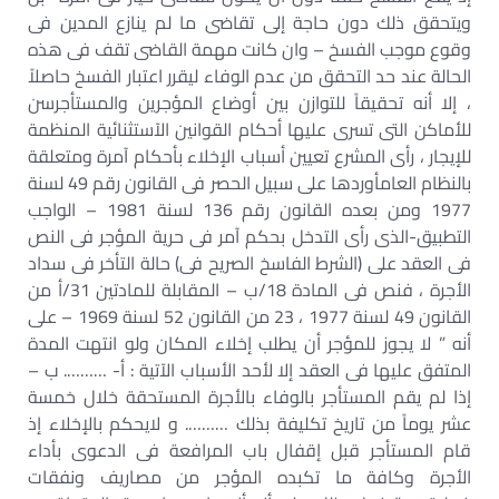
ويتحقق ذلك دون حاجة إلى تقاضى ما لم ينازع المدين فى
وقوع موجب الفسخ – وان كانت مهمة القاضى تقف فى هذه
الحالة عند حد التحقق من عدم الوفاء ليقرر اعتبار الفسخ حاصلاً
، إلا أنه تحقيقاً للتوازن بين أوضاع المؤجرين والمستأجرسن
للأماكن التى تسرى عليها أحكام القوانين الآستثنائية المنظمة
للإيجار ، رأى المشرع تعيين أسباب الإخلاء بأحكام آمرة ومتعلقة
بالنظام العامأوردها على سبيل الحصر فى القانون رقم 49 لسنة
1977 ومن بعده القانون رقم 136 لسنة 1981 – الواجب
التطبيق-الذى رأى التدخل بحكم آمر فى حرية المؤجر فى النص
فى العقد على (الشرط الفاسخ الصريح فى) حالة التأخر فى سداد
الأجرة ، فنص فى المادة 18/ب – المقابلة للمادتين 31/أ من
القانون 49 لسنة 1977 ، 23 من القانون 52 لسنة 1969 – على
أنه ” لا يجوز للمؤجر أن يطلب إخلاء المكان ولو انتهت المدة
المتفق عليها فى العقد إلا لأحد الأسباب الآتية : أ- ………. ب –
إذا لم يقم المستأجر بالوفاء بالأجرة المستحقة خلال خمسة
عشر يوماً من تاريخ تكليفة بذلك ………. و لايحكم بالإخلاء إذ
قام المستأجر قبل إقفال باب المرافعة فى الدعوى بأداء
الأجرة وكافة ما تكبده المؤجر من مصاريف ونفقات