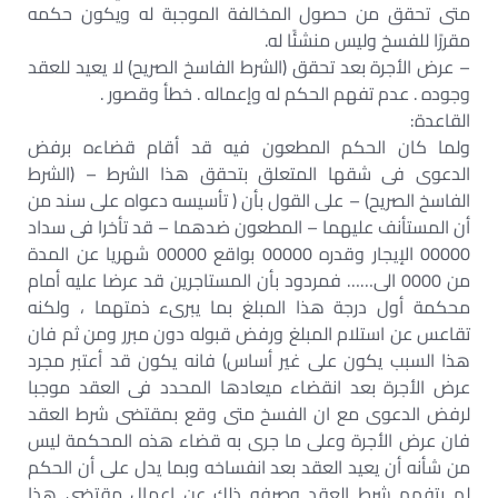
متى تحقق من حصول المخالفة الموجبة له ويكون حكمه
مقررًا للفسخ وليس منشئًا له.
– عرض الأجرة بعد تحقق (الشرط الفاسخ الصريح) لا يعيد للعقد
وجوده . عدم تفهم الحكم له وإعماله . خطأ وقصور .
القاعدة:
ولما كان الحكم المطعون فيه قد أقام قضاءه برفض
الدعوى فى شقها المتعلق بتحقق هذا الشرط – (الشرط
الفاسخ الصريح) – على القول بأن ( تأسيسه دعواه على سند من
أن المستأنف عليهما – المطعون ضدهما – قد تأخرا فى سداد
00000 الإيجار وقدره 00000 بواقع 00000 شهريا عن المدة
من 0000 الى…… فمردود بأن المستاجرين قد عرضا عليه أمام
محكمة أول درجة هذا المبلغ بما يبرىء ذمتهما ، ولكنه
تقاعس عن استلام المبلغ ورفض قبوله دون مبرر ومن ثم فان
هذا السبب يكون على غير أساس) فانه يكون قد أعتبر مجرد
عرض الأجرة بعد انقضاء ميعادها المحدد فى العقد موجبا
لرفض الدعوى مع ان الفسخ متى وقع بمقتضى شرط العقد
فان عرض الأجرة وعلى ما جرى به قضاء هذه المحكمة ليس
من شأنه أن يعيد العقد بعد انفساخه وبما يدل على أن الحكم
لم يتفهم شرط العقد وصرفه ذلك عن اعمال مقتضى هذا