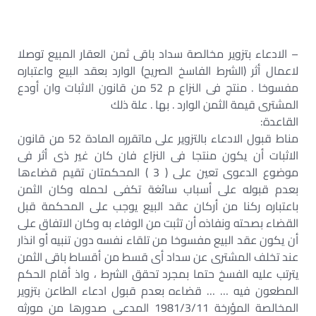
– الادعاء بتزوير مخالصة سداد باقى ثمن العقار المبيع توصلا
لاعمال أثر (الشرط الفاسخ الصريح) الوارد بعقد البيع واعتباره
مفسوخا . منتج فى النزاع م 52 من قانون الاثبات وان أودع
المشترى قيمة الثمن الوارد . بها . علة ذلك
القاعدة:
مناط قبول الادعاء بالتزوير على ماتقرره المادة 52 من قانون
الاثبات أن يكون منتجا فى النزاع فان كان غير ذى أثر فى
موضوع الدعوى تعين على ( 3 ) المحكمتان تقيم قضاءها
بعدم قبوله على أسباب سائغة تكفى لحمله وكان الثمن
باعتباره ركنا من أركان عقد البيع يوجب على المحكمة قبل
القضاء بصحته ونفاذه أن تثبت من الوفاء به وكان الاتفاق على
أن يكون عقد البيع مفسوخا من تلقاء نفسه دون تنبيه أو انذار
عند تخلف المشترى عن سداد أى قسط من أقساط باقى الثمن
يترتب عليه الفسخ حتما بمجرد تحقق الشرط ، واذ أقام الحكم
المطعون فيه … … قضاءه بعدم قبول ادعاء الطاعن بتزوير
المخالصة المؤرخة 1981/3/11 المدعى صدورها من مورثه