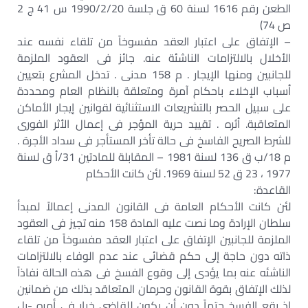
الطعن رقم 1616 لسنة 60 ق جلسة 1990/2/20 س 41 ج 2
ص 74)
– الإتفاق على اعتبار العقد مفسوخاً من تلقاء نفسه عند
الأخلال بالالتزامات الناشئة عنه. جائز فى العقود الملزمة
للجانبين ومنها الإيجار . م 158 مدنى . تدخل المشرع بتعيين
أسباب الإخلاء باحكام آمرة ومتعلقة بالنظام العام ومحددة
على سبيل الحصر بالتشريعات الاستثنائية لقوانين إيجار الأماكن
المتعاقبة. أثره . تقييد حرية المؤجر فى إعمال الأثر الفورى
للشرط الصريح الفاسخ فى حالة تأخر المستأجر فى سداد الأجرة .
م 18/ب ق 136 لسنة 1981 – المقابلة للمادتين 31/أ ق لسنة
1977 ، 23 ق 52 لسنة 1969. لئن كانت الأحكام
القاعدة:
لئن كانت الأحكام العامة فى القانون المدنى إعمالاً لمبدأ
سلطان الإرادة وما نصت عليه المادة 158 منه تجيز فى العقود
الملزمة للجانبين الإتفاق على اعتبار العقد مفسوخاً من تلقاء
ذاته دون حاجة إلى حكم قضائى عند عدم الوفاء بالالتزامات
الناشئه عنه بما يؤدى إلى وقوع الفسخ فى هذه الحالة نفاذاً
لذلك الإتفاق بقوة القانون وحرمان المتعاقد بذلك من ضمانين
إذ يقع الفسخ حتماً دون أن يكون للقاضى خيار فى أمره -بل