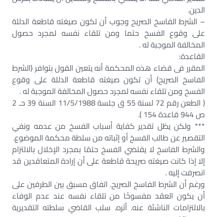
الدين.
– الشرط الفاسخ الصريح وجوب أن تكون صيغته قاطعة الدللة
على وقوع الفسخ حتما ومن تلقاء نفسه لمجرد حصول
المخالفة الموجبة له .
القاعدة:
المقرر فى قضاء هذه المحكمة أنه يتعين القول بتوافر (الشرط
الفاسخ الصريح) أن تكون صيغته قاطعة الدللة على وقوع
الفسخ ومن تلقاء نفسه لمجرد حصول المخالفة الموجبة له .
( الطعن رقم 72 لسنة 55 ق جلسة 11/5/1988 السنة 39 حـ 2
ص 944 قاعدة 154 ).
*** ولكن يظل تقدير كفاية أسباب الفسخ من عدمه ونفي
التقصير عن طالب الفسخ أو إثباته من سلطة محكمة الموضوع.
والشرط الفاسخ لا يقتضي الفسخ حتمًا بمجرد الإخلال بالالتزام
إلا إذا كانت صيغته صريحة قاطعة على أن إرادة المتعاقدين قد
انصرفت إليه .
ورغم أن الشرط الفاسخ الصريح. اتفاق مسبق بين الطرفين على
أن يكون العقد مفسوخًا من تلقاء نفسه عند عدم الوفاء
بالالتزامات الناشئة عنه. أثره. سلب القاضي سلطته التقديرية