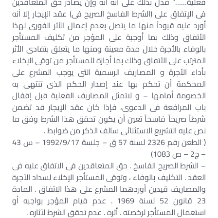
فعلية……” فدل بذلك على أنه أنه وإن يصادر حق المتعاقدين
فى الإتفاق على (الشرط الفاسخ الصريح فى) عقد الإيجار إلا أنه
أورد عليه قيوداً منها ما يتصل بعدم إعمال الأثر الفورى لهذا
الأتفاق وذلك بما أوجبة على المؤجر من تكليف المستأجر
بالوفاء بالأجرة خلال مدة معينة ومنها ما يتعلق بتفادى الأثر
المترتب على الأتفاق وذلك بما أجازة للمستأجر من توقى الإخلاء
بأداء الأجرة و المصاريف الرسمية التى يوجب المشرع على
المحكمة أن تحكم بها عند إصدار الحكم الذى تنتهى به
الخصومة أمامها – و لاتمثل المصاريف الفعلية قبل إقفال
باب المرافعة فى الدعوى، فإذا كان عقد الإيجار قد تضمن
شرطاً صريحاً فاسخاً تعين أن يكون تحقق هذا الشرط وفق ما
نص عليه التشريع الاستثنائى سالف الذكر من ضوابط .
( الطعن رقم 2326 لسنة 57 ق – جلسة 1992/9/17 – س 43
– ج2 – ص 1083)
– الشرط الصريح الفاسخ . حق المتعاقدين فى الاتفاق عليه فى
العقد . التكليف بالوفاء ، وتوقى المستأجر الإخلاء لسداد الأجرة
والمصاريف قيدين أوردهما المشرع على هذا الاتفاق . المادة
23 قانون 52 لسنة 1969 . عدم قيام المؤجر بواجبه أو
استعمال المستأجر لرخصته . أثره . عدم تحقق الشرط لآثاره .