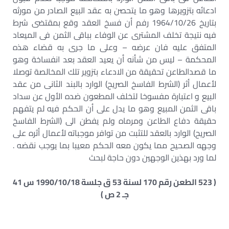
ادعائه بتزويرها وهو ما يتحصن به عقد البيع الصادر من مورثه
بتاريخ 1964/10/26 رفم أن فسخ العقد وقع بمقتضى شرط
فيه نتيجة تخلف المشترى عن الوفاء بباقى الثمن فى الميعاد
المتفق عليه فان عرضه – وعلى ما جرى به قضاء هذه
المحكمة – ليس من شأنه أن يعيد العقد بعد انفساخة وهو
ما قصدالطاعن تحقيقة من الادعاء بتزوير تلك المخالصة توصلا
لأعمال أثر (الشرط الفاسخ الصريح) الوارد بالبند الثانى من عقد
البيع و اعتبارة مفسوخا لتخلف المطعون ضده الأول عن سداد
باقى الثمن المبيع وهو ما يدل على أن الحكم فيه لم يتفهم
حقيقة دفاع الطاعن ومرماه ولم يفطن الى (الشرط الفاسخ
الصريح) الوارد بالعقد للتثبت من توافر موجباته لأعمال أثره على
وجهه الصحيح مما يكون معه الحكم معيبا بما يوجب نقضه .
لما ورد بهذين الوجهين دون حاجة لبحث
( 523 الطعن رقم 170 لسنة 53 ق جلسة 1990/10/18 س 41
جـ 2 ص )