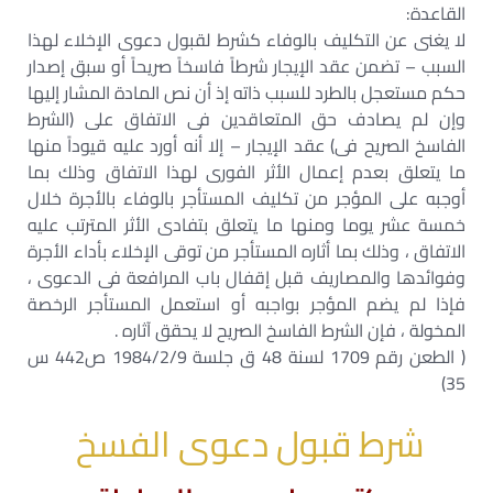
القاعدة:
لا يغنى عن التكليف بالوفاء كشرط لقبول دعوى الإخلاء لهذا
السبب – تضمن عقد الإيجار شرطاً فاسخاً صريحاً أو سبق إصدار
حكم مستعجل بالطرد للسبب ذاته إذ أن نص المادة المشار إليها
وإن لم يصادف حق المتعاقدين فى الاتفاق على (الشرط
الفاسخ الصريح فى) عقد الإيجار – إلا أنه أورد عليه قيوداً منها
ما يتعلق بعدم إعمال الأثر الفورى لهذا الاتفاق وذلك بما
أوجبه على المؤجر من تكليف المستأجر بالوفاء بالأجرة خلال
خمسة عشر يوما ومنها ما يتعلق بتفادى الأثر المترتب عليه
الاتفاق ، وذلك بما أثاره المستأجر من توقى الإخلاء بأداء الأجرة
وفوائدها والمصاريف قبل إقفال باب المرافعة فى الدعوى ،
فإذا لم يضم المؤجر بواجبه أو استعمل المستأجر الرخصة
المخولة ، فإن الشرط الفاسخ الصريح لا يحقق آثاره .
( الطعن رقم 1709 لسنة 48 ق جلسة 1984/2/9 ص442 س
35)
شرط قبول دعوى الفسخ