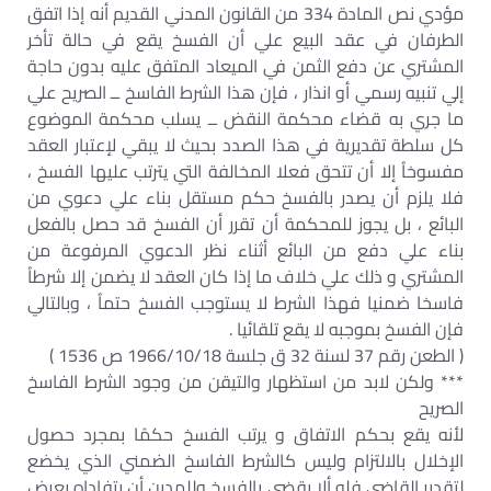
مؤدي نص المادة 334 من القانون المدني القديم أنه إذا اتفق
الطرفان في عقد البيع علي أن الفسخ يقع في حالة تأخر
المشتري عن دفع الثمن في الميعاد المتفق عليه بدون حاجة
إلي تنبيه رسمي أو انذار ، فإن هذا الشرط الفاسخ ــ الصريح علي
ما جري به قضاء محكمة النقض ــ يسلب محكمة الموضوع
كل سلطة تقديرية في هذا الصدد بحيث لا يبقي لإعتبار العقد
مفسوخاُ إلا أن تتحق فعلا المخالفة التي يترتب عليها الفسخ ،
فلا يلزم أن يصدر بالفسخ حكم مستقل بناء علي دعوي من
البائع ، بل يجوز للمحكمة أن تقرر أن الفسخ قد حصل بالفعل
بناء علي دفع من البائع أثناء نظر الدعوي المرفوعة من
المشتري و ذلك علي خلاف ما إذا كان العقد لا يضمن إلا شرطاُ
فاسخا ضمنيا فهذا الشرط لا يستوجب الفسخ حتماُ ، وبالتالي
فإن الفسخ بموجبه لا يقع تلقائيا .
( الطعن رقم 37 لسنة 32 ق جلسة 1966/10/18 ص 1536 )
*** ولكن لابد من استظهار والتيقن من وجود الشرط الفاسخ
الصريح
لأنه يقع بحكم الاتفاق و يرتب الفسخ حكمًا بمجرد حصول
الإخلال بالالتزام وليس كالشرط الفاسخ الضمني الذي يخضع
لتقدير القاضي فله ألا يقضي بالفسخ وللمدين أن يتفاداه بعرض