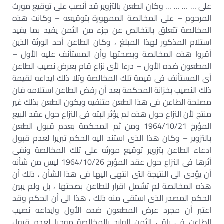
على … … … … وكان الطعن بالتزوير قد أنصب على توقيع مورث
المرحوم – على المخالصة الممهورة بتوقيعه – وكانت هذه
المخالصة تتعلق بالتخالص عن جزء من الثمن يفيد بما يفيد
استلام المذكور لهذا المبلغ ، وكان الطاعن أحد الورثة الذين
أقروا هذه المخالصة وبصحتها وأن المستأنف عليه الأول –
المطعون ضده الأول – درءا لأى نزاع قام بعرض نصيب الطاعن
أى المستأنف فى قيمة تلك المخالصة وتلا ذلك ايداعه لقيمة
ذلك النصيب بخزانة المحكمة بعد أن رفض الطاعن استلامه فان
مصلحة الطاعن فى هذا الطعن متنفيه ويكون الطعن بذلك غير
منتج لأن النزاع حول هذه لم يؤثر البته فى النزاع حول عقد البيع
المؤرخ 1964/10/21 ومن ثم المحكمة بعدم قبول الطعن
بالتزوير – وكان هذا الذى استند اليه الحكم تبريرا لعدم قبول
ادعاء الطاعن بتزوير توقيع مورثه على تلك المخالصة ونفى
أثرها فى النزاع حول عقد المؤرخ 1964/10/26 ليس من شأنه
أن يؤدى الى النتيجة التى انتهى اليها فى هذا الشأن ، ذلك أن
هذه المخالصة لم تشمل اقرار للطاعن بصحتها ، بل ولم يبين
الحكم المصدر الذى استقى منه ذلك ، هذا الى أن الحكم وقد
اعتبر أن مجرد عرض المطعون ضده الأول وايداعه نصيب
الطاعن فى باقى الثمن الوارد بالمخالصة موجبا لعدم قبول