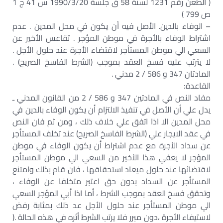
( الطعن رقم 1231 لسنة 58 ق جلسة 1990/3/20 س 41 ج 1
ص 799 )
– الوفاء بالدين. الأصل فيه أن يكون في محل المدين . عدم
اشتراط الوفاء بالأجرة في موطن المؤجر . تقاعس الأخير عن
السعي الي موطن المستأجر لاقتضاء الأجرة عند حلول الأجل .
لا يترتب عليه فسخ العقد بموجب (الشرط الفاسخ الصريح) .
المادتان 347 و 586 / 2 مدني .
القاعدة:
مفاد النص في المادتين 347 و 586 / 2 من القانون المدني ـ
يدل علي أن الأصل في تنفيذ الالتزام أن يكون الوفاء بالدين في
محل المدين الا اذا اتفق علي خلاف ذلك ، ومن ثم فان النص
في عقد الايجار علي (الشرط الفاسخ الصريح) عند تخلف المستأجر
عن سداد الأجرة مع عدم اشتراط أن يكون الوفاء في موطن
المؤجر لا يعفي هذا الأخير من السعي الي موطن المستأجر
لاقتضائها عند حلول ميعاد استحقاقها ، فان قام بذلك وامتنع
المستأجر عن السداد بدون حق اعتبر متخلفا عن الوفاء ،
وتحقق فسخ العقد بموجب الشرط ، أما اذا أبي المؤجر السعي
الي موطن المستأجر عند حلول الأجل عد ذلك بمثابة رفض
لاستيفاء الأجرة ،دون مبرر فلا يرتب الشرط أثره في هذه الحالة .(