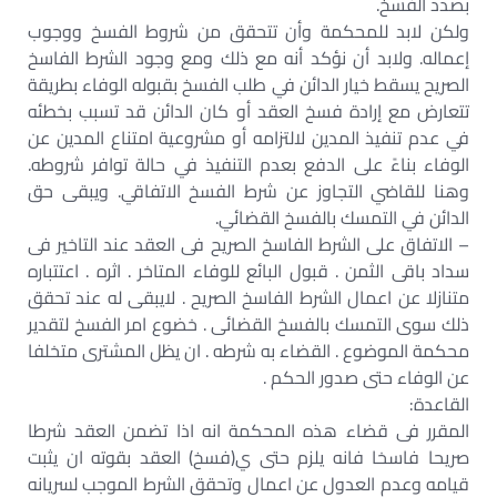
بصدد الفسخ.
ولكن لابد للمحكمة وأن تتحقق من شروط الفسخ ووجوب
إعماله. ولابد أن نؤكد أنه مع ذلك ومع وجود الشرط الفاسخ
الصريح يسقط خيار الدائن في طلب الفسخ بقبوله الوفاء بطريقة
تتعارض مع إرادة فسخ العقد أو كان الدائن قد تسبب بخطئه
في عدم تنفيذ المدين لالتزامه أو مشروعية امتناع المدين عن
الوفاء بناءً على الدفع بعدم التنفيذ في حالة توافر شروطه.
وهنا للقاضي التجاوز عن شرط الفسخ الاتفاقي. ويبقى حق
الدائن في التمسك بالفسخ القضائي.
– الاتفاق على الشرط الفاسخ الصريح فى العقد عند التاخير فى
سداد باقى الثمن . قبول البائع للوفاء المتاخر . اثره . اعتتباره
متنازلا عن اعمال الشرط الفاسخ الصريح . لايبقى له عند تحقق
ذلك سوى التمسك بالفسخ القضائى . خضوع امر الفسخ لتقدير
محكمة الموضوع . القضاء به شرطه . ان يظل المشترى متخلفا
عن الوفاء حتى صدور الحكم .
القاعدة:
المقرر فى قضاء هذه المحكمة انه اذا تضمن العقد شرطا
صريحا فاسخا فانه يلزم حتى ي(فسخ) العقد بقوته ان يثبت
قيامه وعدم العدول عن اعمال وتحقق الشرط الموجب لسريانه