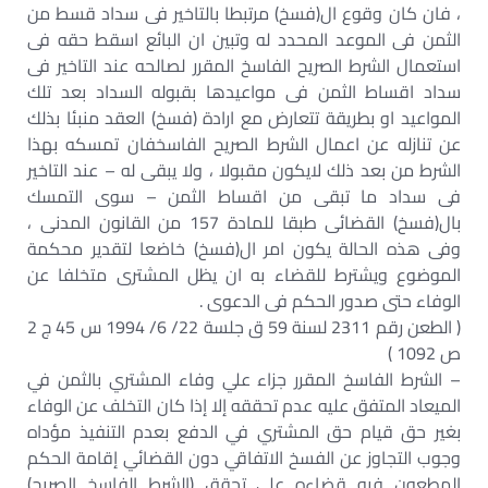
، فان كان وقوع ال(فسخ) مرتبطا بالتاخير فى سداد قسط من
الثمن فى الموعد المحدد له وتبين ان البائع اسقط حقه فى
استعمال الشرط الصريح الفاسخ المقرر لصالحه عند التاخير فى
سداد اقساط الثمن فى مواعيدها بقبوله السداد بعد تلك
المواعيد او بطريقة تتعارض مع ارادة (فسخ) العقد منبئا بذلك
عن تنازله عن اعمال الشرط الصريح الفاسخفان تمسكه بهذا
الشرط من بعد ذلك لايكون مقبولا ، ولا يبقى له – عند التاخير
فى سداد ما تبقى من اقساط الثمن – سوى التمسك
بال(فسخ) القضائى طبقا للمادة 157 من القانون المدنى ،
وفى هذه الحالة يكون امر ال(فسخ) خاضعا لتقدير محكمة
الموضوع ويشترط للقضاء به ان يظل المشترى متخلفا عن
الوفاء حتى صدور الحكم فى الدعوى .
( الطعن رقم 2311 لسنة 59 ق جلسة 22/ 6/ 1994 س 45 ج 2
ص 1092 )
– الشرط الفاسخ المقرر جزاء علي وفاء المشتري بالثمن في
الميعاد المتفق عليه عدم تحققه إلا إذا كان التخلف عن الوفاء
بغير حق قيام حق المشتري في الدفع بعدم التنفيذ مؤداه
وجوب التجاوز عن الفسخ الاتفاقي دون القضائي إقامة الحكم
المطعون فيه قضاءه علي تحقق (الشرط الفاسخ الصريح)