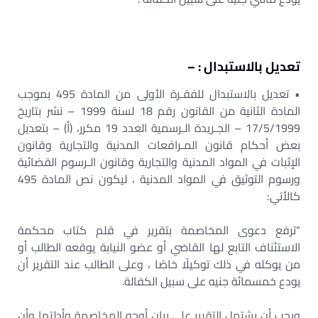
تعديل بالاستبدال : –
• تعديل بالاستبدال للفقـرة الأولى من المادة 495 بموجب
المادة الثانية من القانون رقم 18 لسنة 1999 – نشر بتاريخ
17/5/1999 – الجـريدة الـرسمية العدد 19 مكرر، (أ) – بتعديل
بعض أحكام قانون المـرافعات المدنية والتجارية وقانون
الإثبات في المواد المدنية والتجارية وقانون الـرسوم القضائية
ورسوم التوثيق في المواد المدنية ، ليكون نص المادة 495
كالأتي:
“ترفع دعوى المخاصمة بتقرير في قلم كتاب محكمة
الاستئناف التابع لها القاضي أو عضو النيابة يوقعه الطالب أو
من يوكله في ذلك توكيلًا خاصًا ، وعلى الطالب عند التقرير أن
يودع خمسمائة جنيه على سبيل الكفالة.
ويجب أن يشتمل التقرير على بيان أوجه المخاصمة وأدلتها وأن