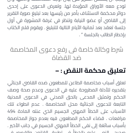
تودع معه الأوراق المؤيدة لها. وتعرض الدعوى على إحدى
دوائر محكمة الاستئناف بأمر من رئيسها بعد تبليغ صورة التقرير
إلى القاضي أو عضو النيابة وتنظر في غرفة المشورة في أول
جلسة تعقد بعد ثمانية الأيام التالية للتبليغ . ويقوم قلم الكتاب
بإخطار الطالب بالجلسة ” .
شرط وكالة خاصة فى رفع دعوى المخاصمة
ضد القضاة
تعليق محكمة النقض : –
تعلق أسباب مخاصمة الطاعن للمطعون ضده القاضي الجنائي
بتقديره للأدلة المطروحة عليه في الدعوى وعدم صحة وصف
الحكم وتمثيل المدعى بالحق المدني في الدعوى المدنية
التابعة للدعوى الجنائية محل المخاصمة . عدم انطواء تلك
الأسباب على الخطأ المهني الجسيم الذي عنته المادة 494
مرافعات . قضاء الحكم المطعون فيه بعدم جواز المخاصمة
بأسباب سائغة إلى نفى الخطأ المهني الجسيم في جانب الأخير .
صحيح . النعي عليه بالخطأ في تطبيق القانون والقصور في