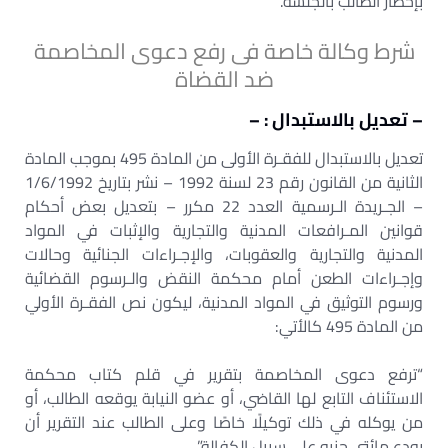
بإخطار الطالب بالجلسة.
شرط وكالة خاصة فى رفع دعوى المخاصمة
ضد القضاة
– تعديل بالاستبدال : –
تعديل بالاستبدال للفقـرة الأولى من المادة 495 بموجب المادة
الثانية من القانون رقم 23 لسنة 1992 – نشر بتاريخ 1/6/1992
– الجـريدة الـرسمية العدد 22 مكرر – بتعديل بعض أحكام
قوانين المـرافعات المدنية والتجارية والإثبات في المواد
المدنية والتجارية والعقوبات، والإجـراءات الجنائية وحالات
وإجـراءات الطعن أمام محكمة النقض والـرسوم القضائية
ورسوم التوثيق في المواد المدنية، ليكون نص الفقـرة الأولي
من المادة 495 كالأتي:
“ترفع دعوى المخاصمة بتقرير في قلم كتاب محكمة
الاستئناف التابع لها القاضي، أو عضو النيابة يوقعه الطالب، أو
من يوكله في ذلك توكيلًا خاصًا وعلى الطالب عند التقرير أن
يودع مائتي جنيه على سبيل الكفالة”.