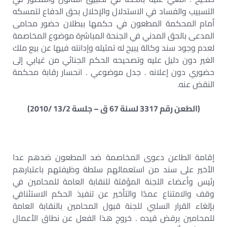
التسبيب والفساد في الاستدلال والإخلال بحق الدفاع لتمسكه
أمام المحكمة المطعون في حكمها ببطلان حضور محامى
المدعى بالحق المدني في الجنحة المباشرة موضوع المخاصمة
لعدم وجود سند وكالة يبيح له تمثيله وإدانته فيها عن بيع ملك
الغير دون دليل عليه وتصحيحه الحكم الجنائي من غيابي إلى
حضوري دون إعلانه . جدل موضوعي . انحسار رقابة محكمة
النقض عنه.
(الطعن رقم 3317 لسنة 67 ق – جلسة 13/2 /2010)
إقامة الطاعن دعوى المخاصمة ضد المطعون ضدهم عدا
الأخير على سند من استعمالهم سلطة وظيفتهم باعتبارهم
رئيس وأعضاء اللجنة المؤقتة للنقابة العامة للمحامين في
وقف والامتناع عمدًا والتأخير عن تنفيذ الحكم الاستئنافي
بإلغاء القرار السلبي للجنة قبول المحامين بالنقابة العامة
للمحامين برفض قيده . خروج هذا الفعل عن نطاق الأعمال