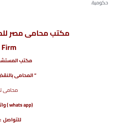
حكومية.
مكتب محامى مصر للمح
 Firm
مكتب المستشار
” المحامى بالنقض 
محامى ت
(whats app ) واتس أب : 201220615243+
للتواصل : 04317