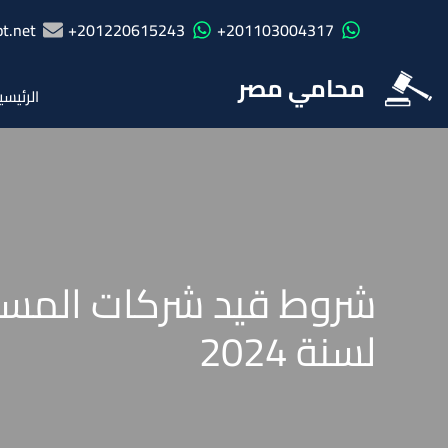
t.net
201220615243+
201103004317+
محامي مصر
الرئيسي
شروط قيد شركات المساهم
لسنة 2024