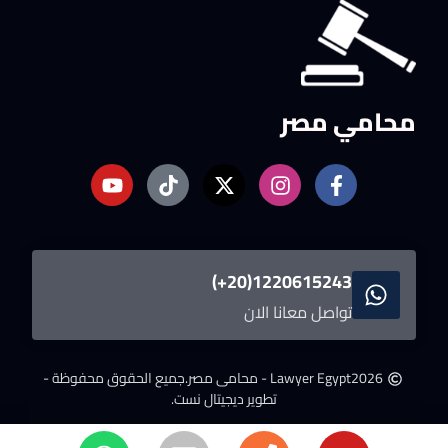
محامي مصر
1220615243(20+)
تواصل معانا الان
2026
Lawyer Egypt - محامى مصر.
جميع الحقوق محفوظة -
تطوير ديجيتال نست.