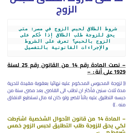
الزوج
شروط الطلاق لحبس الزوج في مصر: متى 
يحق للزوجة طلب الطلاق إذا حُكم على 
الزوج بالحبس؟ تعرف على الشروط 
والإجراءات القانونية بالتفصيل
– نصت المادة رقم 14 من القانون رقم 25 لسنة
1929 على أنة : –
(( لزوجة المحبوس المحكوم عليه نهائيا بعقوبة مقيدة للحرية
مدة ثلاث سنين فأكثر ان تطلب الى القاضى بعد مضى سنة من
حبسه التطليق عليه بائناً للضرر ولو كان له مال تستطيع الانفاق
منه . ))
– المادة 14 من قانون الأحوال الشخصية اشترطت
لكي يحق للزوجة طلب التطليق لحبس الزوج خمس
شروط هي :-