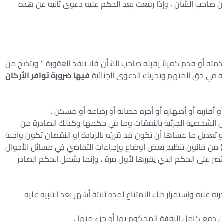
من صاحب الشأن ، وإذا رفعت بعد الحكم عليه دعوى ثانيه عن هذه
مته أو قدم كفيلاً يقبله صاحب الشأن فلا تنفذ العقوبة ” ويتضح من
ئلة في حق المتهم وتحريك الدعوى الجنائية
فيها ضرورة توافر الأركان
ال الشخصية الجزئية بالنفقات وما في حكمها وكذلك الصادرة من
أو تعديل ما عساها أن تكون قد قررته بالزيادة أو النقصان تكون واجبة
نفاذ بقوة القانون وفقاً لنص المادتين ( 10/4 ) و ( 65 ) من قانون تنظيم بعض أوضاع وإجراءات التقاضي في مسائل الأحوال
تصر على الحكم الذي يقررها لأول مرة ، وإنما يشمل الحكم الصادر
 عليه وإستمرار ذلك الامتناع لمده ثلاثة أشهر بعد التنبيه عليه
دفع كامل النفقة المحكوم بها أو جزء منها .