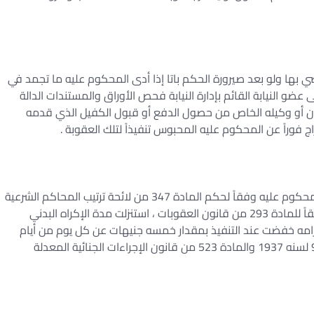
ضي بها ولو بعد صيرورة الحكم باتا إذا أدى المحكوم عليه ما تجمد في
عضو النيابة القائم بإدارة النيابة فحص الأوراق والمستندات الدالة
ن أو وكيله الخاص من حصول الدفع أو قبول الكفيل الذي قدمه
 فوراً عن المحكوم عليه المحبوس تنفيذاً لتلك العقوبة .
إذا كان قد سبق التنفيذ بالإكراه البدني على المحكوم عليه وفقاً لحكم المادة 347 من لائحة ترتيب المحاكم الشرعية
ثم حكم عليه بسبب الواقعة نفسها بعقوبة الحبس تطبيقاً للمادة 293 من قانون العقوبات ، استنزلت مدة الإكراه البدني
رامه خفضت عند التنفيذ بمقدار خمسه جنيهات عن كل يوم من أيام
الإكراه البدني ( المادة ” 2 ” من المرسوم بقانون رقم 92 لسنه 1937 والمادة 523 من قانون الإجراءات الجنائية المعدلة