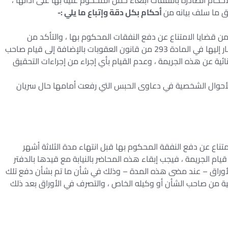
لأحكام الصادرة بالنفقات ابتغاء حمل المحكوم عليه بها على أدائها ،
يق ما سلف بيانه من
أحكام بكل دقة وإتباع ما يلي :-
من قضايا الامتناع عن دفع النفقات المحكوم بها ، والتأكد من
استيفاء الأوراق لكافه أركان وعناصر قيام الجريمة المشار إليها في المادة 293 من قانون العقوبات بالإضافة إلى قيام صاحب
ية عن هذه الجريمة ، وعدم القيام بأي إجراء من إجراءات التحقيق
أحوال الشخصية في دعاوى الحبس التي رفعت أمامها حال سريان
متناع عن دفع النفقة المحكوم بها قبل انتهاء مدة الثلاثة أشهر
يام الجريمة ، فيجب إبقاء هذه المحاضر بالنيابة مع قيدها بالدفتر
ء الأوراق – عند مضى هذه المدة – وذلك في شأن ما تم بشأن دفع تلك
ة من صاحب الشأن أو وكيله الخاص ، والتصرف في الأوراق بعد ذلك