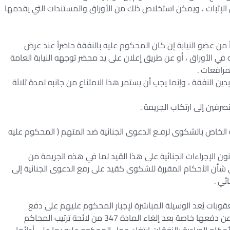
الإثبات ، ويمكن استخلاص ذلك من الأوراق والمستندات التي يقدمها
اً من عضو النيابة إن كان المحكوم عليه بالنفقة حاضراً عند عرض
 في الأوراق ، أو عن طريق إعلان على يد محضر توجهه النيابة العامة
مرافعات .
دين النفقة ، وإنما يجب أن يستمر هذا الامتناع من جانبه لمدة ثلاثة
نصرفين إلى ارتكاب الجريمة .
ه الخاص بالشكوى لرفـع الدعوى الجنائية ضد المتهم ( المحكوم عليه
ادتان 293 من قانون العقوبات و 3 من قانون الإجراءات الجنائية على هذا القيد لما في هذه الجريمة من
ي شأن الأحكام المقررة للشكوى كقيد على رفع الدعوى الجنائية إلى
ئي .
وكان نص المادة 293 من قانون العقوبات يُعد الوسيلة المباشرة لإجبار المحكوم عليهم على دفع
النفقات المحكوم بها ، ووضع حد لتعنتهم في الامتناع عن دفعها خاصة بعد إلغاء المادة 347 من لائحة ترتيب المحاكم