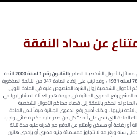
تناع عن سداد النفقة
مسائل الأحوال الشخصيـة الصادر
بالقانـون رقم 1 لسنة 2000
لائحة
، وقد ترتب على إلغاء المادة 347 من اللائحة المذكورة
كم الأحوال الشخصية زوال الشرط المنصوص عليه في المادة الأولى
 92 لسنه 1937 والذي علق فيه المشرع رفع الدعوى الجنائية في جريمة هجر العائلة المشار إليها في
تجاء الصادر له الحكم بالنفقة إلى قضاء محاكم الأحوال الشخصية
اد الإجراءات المنصوص عليها في المادة 347 من لائحة ترتيبها ، وبذلك أصبح رفع الدعوى الجنائية طبقاً لنص المادة
ة بتلك المادة التي تنص على أنه : ” كل من صدر عليه حكم قضائي واجب
ضانة أو رضاعة أو مسكن وأمتنع عن الدفع مع قدرته عليه مدة ثلاثة
يد على سنه وبغرامه لا تتجاوز خمسمائة جنيه مصري أو بإحدى هاتين