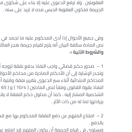
العقوبتين . ولا ترفع الدعوى عليه إلا بناء على شكوى 
الجريمة فتكون العقوبة الحبس مده لا تزيد على سنه .
وفى جميع الأحوال إذا أدى المحكوم عليه ما تجمد في ذ
نص المادة سالفة البيان أنه يلزم لقيام جريمة هجر العا
والشروط الآتية :-
1 – صدور حكم قضائي واجب النفاذ بدفع نفقة لزوجه أو أقاربه أو أصهاره أو أجره حضانة أو رضاعة أو مسكن .
وتجدر الإشارة إلى أن الأحكام الصادرة من محاكم الأحو
المحاكم الابتدائية أثناء سير الدعوى بتقرير نفقة وقتية 
ال
الشخصية المشار إليه ، كما أن مدلول حكم النفقة لا يق
بزيادتها لما له من ذات الأثر .
2 – امتناع المتهم عن دفع النفقة المحكوم بها مع قدرته
بالدفع .
ويستوي في قيام الجريمة أن يكون المتهم قد امتنع عن 