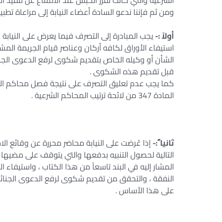
الشرعية والتي كانت تقرر الحبس عند الامتناع عن تنفيذ ا
ومن ثم فإننا ندعو السادة أعضاء النيابة إلى مراعاة تطب
أولاً :-
يجب المبادرة إلى التصرف فيما يعرض على النيابة 
الشأن أو وكيله الخاص بتقديم شكوى لرفع الدعوى الجنائ
قبل تقديم هذه الشكوى .
كما يجب عدم تعليق التصرف على نتيجة فصل محاكم ال
المادة 347 من لائحة ترتيب المحاكم الشرعية .
ثانيا ً:-
إذا عُرضت على النيابة محاضر محررة عن وقائع الا
التالية لحصول التنبيه بدفعها والتي يتوقف على مضيها ق
المشار إليه في البند تاسعاً من هذا الكتاب ، واستيفا
النفقة ، والتحقق من تقديم شكوى لرفع الدعوى الجنائي
على هذا الأساس .