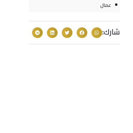
عمال
شارك: