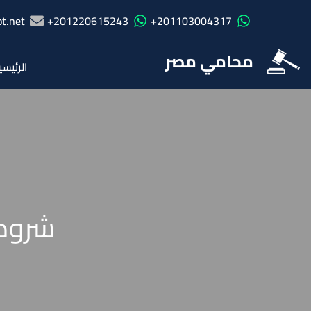
t.net
201220615243+
201103004317+
محامي مصر
الرئيسي
شروط 