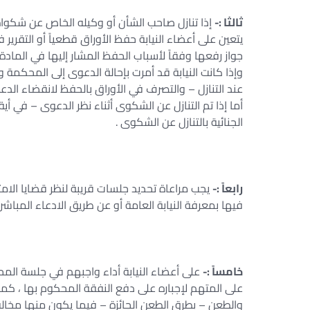
ثالثا :-
إذا تنازل صاحب الشأن أو وكيله الخاص عن شكواه 
يتعين على أعضاء النيابة حفظ الأوراق قطعياً أو التقرير ف
جواز رفعها وفقاً لأسباب الحفظ المشار إليها في المادة رقم 805 من التعليمات القضائية للنيابات بحسب 
وإذا كانت النيابة قد أمرت بإحالة الدعوى إلى المحكمة 
عند التنازل – والتصرف في الأوراق بالحفظ لانقضاء الدعو
أما إذا تم التنازل عن الشكوى أثناء نظر الدعوى – في أ
الجنائية بالتنازل عن الشكوى .
رابعاً :-
يجب مراعاة تحديد جلسات قريبة لنظر قضايا الامت
فيها بمعرفة النيابة العامة أو عن طريق الادعاء المباشر 
خامساً :-
على أعضاء النيابة أداء واجبهم في جلسة ال
على المتهم لإجباره على دفع النفقة المحكوم بها ، كما
والطعن – بطرق الطعن الجائزة – فيما يكون منها مخالف