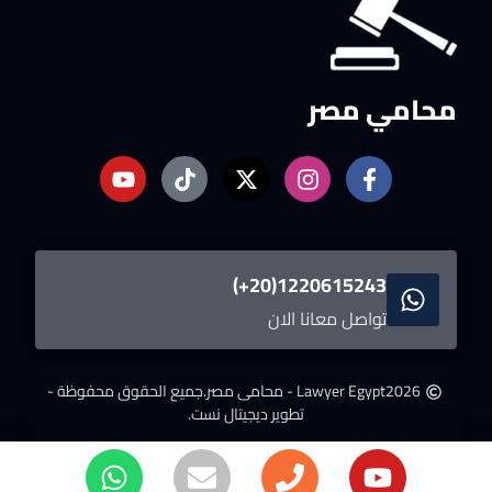
محامي مصر
1220615243(20+)
تواصل معانا الان
2026
Lawyer Egypt - محامى مصر.
جميع الحقوق محفوظة -
تطوير ديجيتال نست.