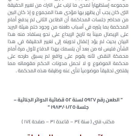
مجموعه إستظهاراً لمدى ما ترتب على الترك من تغيير الحقيقة
التى كان يجب أن يظهر بها مؤدى هذا المجموع و إذ كان البين
من محاضر جلسات المحاكمة أن الطاعن الثانى لم يدفع أمام
المحكمة بما يثيره في أسباب طعنه من وجود ختم هيئة البريد
على الإيصال مبيناً به تاريخ الإيداع على نحو يستفاد منه هذا
البيان بحيث لم يؤد إغفال تدوينه إلى تغيير الحقيقة في هذا
الشأن فليس له من بعد أن يتسمك بهذا الدفاع لأول مرة أمام
محمكة النقض لأنه يقوم على واقع لم يسبق طرحه على
محكمة الموضوع و لا تحمل مدونات الحكم مقوماته مما
يقتضى تحقيقاً موضوعياً تنأى عنه وظيفة هذه المحكمة .
” الطعن رقم ٥٩٢٧ لسنة ٥٢ قضائية الدوائر الجنائية –
جلسة ١٩٨٣/٠١/٢٥ “
مكتب فنى ( سنة ٣٤ – قاعدة ٣١ – صفحة ١٧٤ )