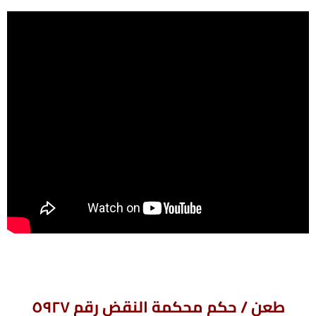
طعن / حكم محكمة النقض رقم ٥٩٢٧