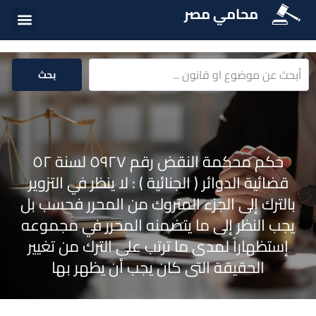
محامي مصر
أسئلة شائع
الخدمات الق
المكتبة الق
بحث
حكم محكمة النقض رقم ٥٩٢٧ لسنة ٥٢
قضائية الدوائر ( الجنائية ) : لا ينظر في التزوير
بالترك إلى الجزء المتروك من المحرر فحسب بل
يجب النظر إلى ما يتضمنه المحرر في مجموعه
إستظهاراً لمدى ما ترتب على الترك من تغيير
الحقيقة التى كان يجب أن يظهر بها