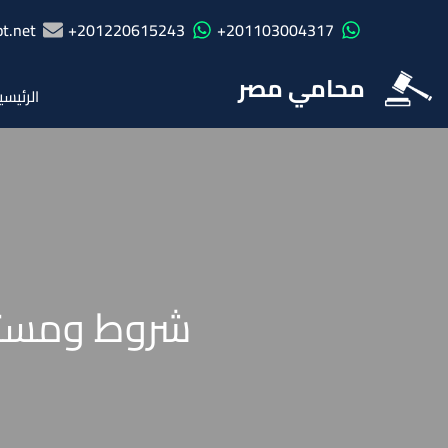
t.net
201220615243+
201103004317+
محامي مصر
الرئيسي
شروط ومستن