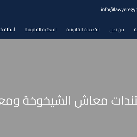
info@lawyeregyp
ة
من نحن
الخدمات القانونية
المكتبة القانونية
أسئلة ش
دات معاش الشيخوخة ومعا