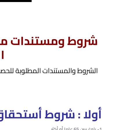
شروط ومستندات م
ا
الشروط والمستندات المطلوبة للحص
أولا : شروط أستحقا
1- بلوغ سن 65 عاما أو أكثر.