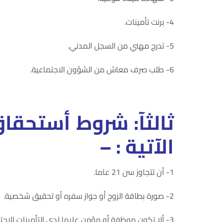
4- برنت تأمينات.
5- تدرج مهني من السجل المدني.
6- طلب صرف معاش من الشؤون الاجتماعية.
ثالثآ: شروط أستحقا
الآتية : –
1- أن تتجاوز سن 21 عاما.
2- صورة بطاقة الزوج أو جواز سفره أو تحقيق شخصية.
3- ألا تكون موظفة أو مؤمن عليها لدى التأمينات الاجتماعية.