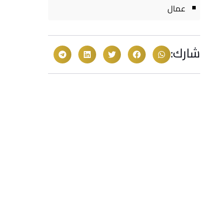
عمال
شارك: