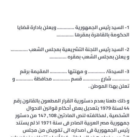
1- السيد رئيس الجمهورية …………. ويعلن بادارة قضايا
الحكومة بالقاهرة بمقرها ………….
2- السيد رئيس اللجنة التشريعية بمجلس الشعب ………….
و يعلن بمجلس الشعب بمقره ………….
3- السيدة/ …………. و مهنتها …………. المقيمة برقم
…………. شارع …………. قسم …………. محافظة …………. و
تعلن بهذا الموطن .
و ذلك طعنا بعدم دستورية القرار المطعون بالقانون رقم
44 لسنة 1979 بتعديل بعض أحكام قوانين الاحوال
الشخصية , لمخالفته لنص المادتين 108, 147 من دستور
جمهورية مصر العربية الصادر فى سنة 1971 اذ لم يستند
رئيس الجمهورية فى اصداره الى تفويض من مجلس