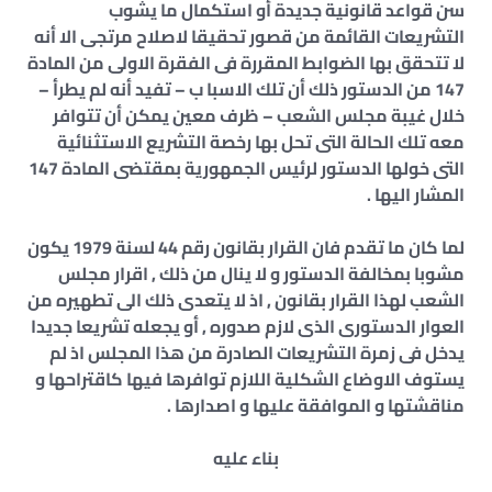
سن قواعد قانونية جديدة أو استكمال ما يشوب
التشريعات القائمة من قصور تحقيقا لاصلاح مرتجى الا أنه
لا تتحقق بها الضوابط المقررة فى الفقرة الاولى من المادة
147 من الدستور ذلك أن تلك الاسبا ب – تفيد أنه لم يطرأ –
خلال غيبة مجلس الشعب – ظرف معين يمكن أن تتوافر
معه تلك الحالة التى تحل بها رخصة التشريع الاستثنائية
التى خولها الدستور لرئيس الجمهورية بمقتضى المادة 147
المشار اليها .
لما كان ما تقدم فان القرار بقانون رقم 44 لسنة 1979 يكون
مشوبا بمخالفة الدستور و لا ينال من ذلك , اقرار مجلس
الشعب لهذا القرار بقانون , اذ لا يتعدى ذلك الى تطهيره من
العوار الدستورى الذى لازم صدوره , أو يجعله تشريعا جديدا
يدخل فى زمرة التشريعات الصادرة من هذا المجلس اذ لم
يستوف الاوضاع الشكلية اللازم توافرها فيها كاقتراحها و
مناقشتها و الموافقة عليها و اصدارها .
بناء عليه