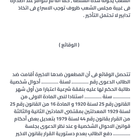
الشعب يخوله هذه السلطة , كما أنه لم تتوافر عند اصداره
فى غيبة مجلس الشعب ظروف توجب الاسراع فى اتخاذ
تدابير لا تحتمل التأخير .
( الوقائع )
تتحصل الوقائع فى أن المطعون ضدها الاخيرة أقامت ضد
الطالب الدعوى رقم …………. لسنة …………. أحوال شخصية
طالبة الحكم لها عليه بنفقة شرعية اعتبارا من أول شهر
…………. سنة …………. استنادا لنص المادة الاولى من
القانون رقم 25 لسنة 1920 و المادة 16 من القانون رقم 25
لسنة 1929 المعدلتين بمقتضى المادتين الثانية والثالثة
من القرار بقانون رقم 44 لسنة 1979 بتعديل بعض أحكام
قوانين الاحوال الشخصية و عند نظر الدعوى بجلسة
…………. دفع الطالب بعدم دستورية القرار بقانون الاخير