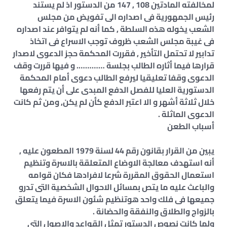
لمخالفته المادتين 108 , 147 من الدستور اذ لم يستند
رئيس الجمهورية فى اصداره الى تفويض من مجلس
الشعب يخوله هذه السلطة , كما أنه لم يتوافر عند اصداره
فى غيبة مجلس الشعب ظروف توجب الاسراع فى اتخاذ
تدابير لا تحتمل التأخير , فقررت المحكمة حجز الدعوى لاصدار
قرارها فيما أثاره الطالب بجلسة …………. و فيها قررت وقف
الدعوى وقفا تعليقيا ليرفع الطالب دعوى أمام المحكمة
الدستورية العليا للفصل الدفع المبدى على أن يتم رفعها
خلال ثلاثة أشهر و الا اعتبر الدفع كأن لم يكن, ومن ثم كانت
الدعوى الماثلة .
أسباب الطعن
يبين من القرار بقانون رقم 44 لسنة 1979 المطعون عليه ,
أنه استهدف معالجة الاوضاع المتعلقة بالاسرة وتنظيم
استعمال الحقوق المقررة شرعا لافرادها فكان قوامه
والباعث عليه ما يتص بمسائل الاحوال الشخصية التى تدرو
جميعها فى فلك واحد هوتنظيم شئون الاسرة فيما يتعلق
بالزواج والطلاق والنفقة والحضانة .
ولما كانت نصوص الدستور تمثل القواعد والاصول التى