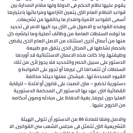
يقوم عليها نظام الحكم فى الدولة ولها مقام الصدارة بين
قواعد النظام العام التى يتعين التزامها ومراعاتها باعتبارها
أسمى القواعد الآمرة واهدار ما يخالفها من تشريعات,
وهذه القواعد و الاصول هى التى يرد اليها الامر فى تحديد
ما تولاه السلطات العامة من وظائف أصلية وما تباشره كل
منها من أعمال أخرى استثناء من الاصل العام الذى يقضى
بانحصار نشاطها فى المجال الذى يتفق مع طبيعة
وظيفتها, واذ كانت هذه الاعمال الاستثنائية قد أوردها
الدستور على سبيل الحصر والتحديد فلا يجوز لأى من تلك
السلطات أن تتعداها الى غيرها أو تجور على الضوابط و
القيود المحددة لها , فيشكل عملها حينئذ مخالفة
دستورية تخضع – متى انصبت على قانون أو لائحة – للرقابة
القضائية التى عهد بها الدستور الى المحكمة الدستورية
العليا دون غيرها, بغية الحفاظ على مبادئه وصون أحكامه
من الخروج عليها .
والاصل وفقا للمادة 86 من الدستور أن تتولى الهيئة
التشريعية التى تتمثل فى مجلس الشعب سن القوانين, الا