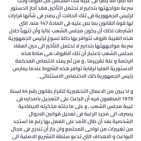
أنه نظرا لما يطرأ فى غيبة هذا المجلس من ظروف وجب
سرعة مواجهتها بتدابير لا تحتمل التأخير, فقد أجاز الدستور
لرئيس الجمهورية فى تلك الحالات أن يصدر فى شأنها قرارات
لها قوة القانون بما نص عليه فى المادة 147 منه, التى
اشترطت لذلك أن يكون مجلس الشعب غائبا وأن تتهيأ خلال
هذه الغيبة ظروف تتوافر بها حالة تسوغ لرئيس الجمهورية
سرعة مواجههتها بتدابير لا تحتمل التأخير الى حين انعقاد
مجلس الشعب باعتبار أن تلك الظروف هى مناط هذه
الرخصة و علة تقريرها , و من ثم يمتد اختصاص المحكمة
الدستورية العليا لرقابة توافر هذه الشروط عندما يمارس
رئيس الجمهورية ذلك الاختصاص الاستثنائى .
و اذ يبين من الاعمال التحضيرية للقرار بقانون رقم 44 لسنة
1979 المطعون فيه أن الباعث على التعجيل باصداره فى
غيبة مجلس الشعب , و على ما جلته مذكرته الايضاحية
ينصرف الى مجرد الرغبة فى تعديل قوانين الاحوال
الشخصية بعد أن طال الأمد على العمل بها رغم ما استجد
من تغييرات من نواحى المجتمع وان جاز أن تندرج فى مجال
البواعث و الاهداف التى تدعو سلطة التشريع الاصلية الى