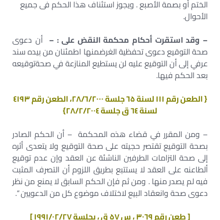
الختم أو بصمة الأصبع . ويجوز استئناف هذا الحكم فى جميع
الأحوال.
–
وقد استقرت أحكام محكمة النقض على : –
أن دعوى
صحة التوقيع دعوى تحفظية الغرضمنها اطمئنان من بيده سند
عرفي إلى أن التوقيع عليه لن يستطيع المنازعة في صحةتوقيعه
بعد الحكم فيها.
{ الطعن رقم ۱۱۱ لسنة ٦۵ جلسة ۲۸/٦/۲۰۰۰، الطعن رقم ٤۱۹۳
لسنة ٦٤ ق جلسة ۲۸/۲/۲۰۰٤}
– ومن المقرر في قضاء هذه المحكمة – أن الحكم الصادر
بصحة التوقيع تقتصر حجيته على صحة التوقيع ولا يتعدى أثره
إلى صحة التزامات الطرفين الناشئة عن العقد وإن عدم توقيع
ألطاعنه على العقد لا يستتبع بطريق اللزوم أن التصرف المثبت
فيه لم يصدر منها . ومن ثم فإن الحكم السابق لا يمنع من نظر
دعوى صحة وانعقاد البيع لاختلاف موضوع كل من الدعويين “.
[ طعن رقم ۳۰٦۹ ، س ۵۷ ق ، بجلسة ۱۹۹۱/۰۲/۲۷ ]