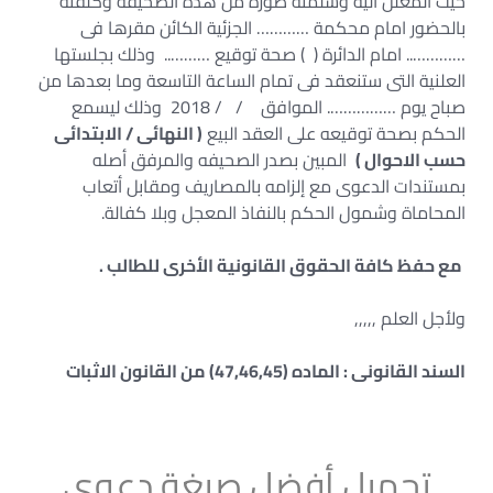
حيث المعلن اليه وسلمته صورة من هذه الصحيفة وكلفته
بالحضور امام محكمة ………… الجزئية الكائن مقرها فى
………….. امام الدائرة ( ) صحة توقيع ……….. وذلك بجلستها
العلنية التى ستنعقد فى تمام الساعة التاسعة وما بعدها من
صباح يوم ……………. الموافق / / 2018 وذلك ليسمع
الحكم بصحة توقيعه على العقد البيع
( النهائى / الابتدائى
حسب الاحوال )
المبين بصدر الصحيفه والمرفق أصله
بمستندات الدعوى مع إلزامه بالمصاريف ومقابل أتعاب
المحاماة وشمول الحكم بالنفاذ المعجل وبلا كفالة.
مع حفظ كافة الحقوق القانونية الأخرى للطالب .
ولأجل العلم ,,,,,
السند القانونى : الماده (47,46,45) من القانون الاثبات
تحميل أفضل صيغة دعوى