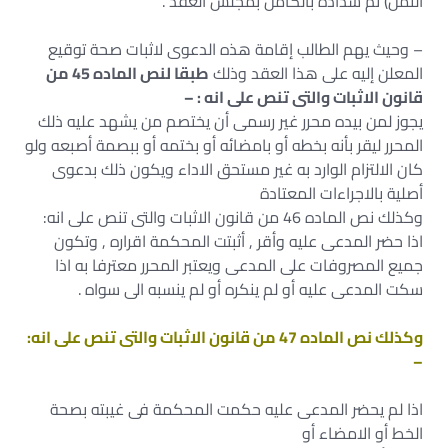
الثمن) تم سداده بالكامل بمجلس العقد .
– وحيث يهم الطالب إقامة هذه الدعوى لاثبات صحة توقيع
المعلن إليه على هذا العقد وذلك
طبقا لنص الماده 45 من
قانون الاثبات والتى تنص على انه : –
يجوز لمن بيده محرر غير رسمى أن يختصم من يشهد عليه ذلك
المحرر ليقر بأنه بخطه أو بامضائه أو بختمه أو ببصمة أصبعه ولو
كان الالتزام الوارد به غير مستحق الاداء ويكون ذلك بدعوى
أصلية بالاجراءات المعتادة
وكذلك نص الماده 46 من قانون الاثبات والتى تنص على انه:
اذا حضر المدعى عليه وأقر , أثبتت المحكمة اقراره , وتكون
جميع المصروفات على المدعى ويعتبر المحرر معترفا به اذا
سكت المدعى عليه أو لم ينكره أو لم ينسبه الى سواه .
وكذلك نص الماده 47 من قانون الاثبات والتى تنص على انه:
–
اذا لم يحضر المدعى عليه حكمت المحكمة فى غيبته بصحة
الخط أو الامضاء أو