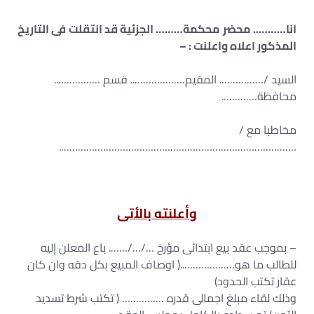
انا……….. محضر محكمة……… الجزئية قد انتقلت فى التاريخ
المذكور اعلاه واعلنت : –
السيد /……………. المقيم……………….. قسم ……………..
محافظة………….
مخاطبا مع /
………………………………………………………………………….
وأعلنته بالأتى
– بموجب عقد بيع ابتدائى مؤرخ …/…/……. باع المعلن إليه
للطالب ما هو………………..( اوصاف المبيع بكل دقه وان كان
عقار تكتب الحدود)
وذلك لقاء مبلغ اجمالى قدره …………… ( تكتب شرط تسديد