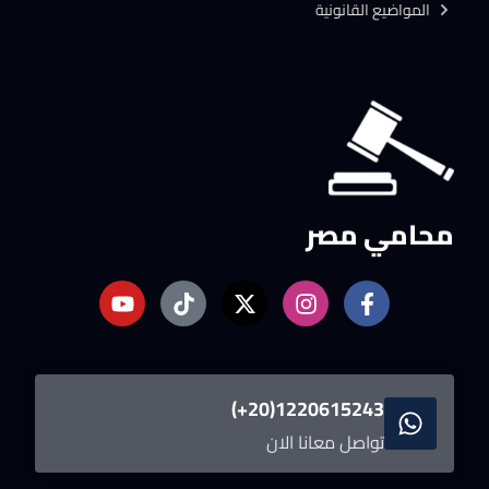
المواضيع القانونية
محامي مصر
1220615243(20+)
تواصل معانا الان